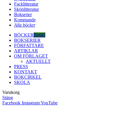
Facklitteratur
Skönlitteratur
Bokserier
Kommande
Alla böcker
BÖCKER
Butik!
BOKSERIER
FÖRFATTARE
ARTIKLAR
OM FÖRLAGET
AKTUELLT
PRESS
KONTAKT
BOKCIRKEL
SKOLA
Varukorg
Stäng
Facebook
Instagram
YouTube
Close
this
module