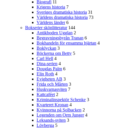
Biografi
11
Krigens historia
7
Sveriges dramatiska historia
31
Världens dramatiska historia
73
Världens länder
6
Bokserier skönlitteratur
144
Antikboden Ugglan
2
Begravningsbyrån Tranan
6
Bokhandeln för ensamma hjärtan
4
Boklyckan
3
Böckerna om Betty
5
Carl Hell
4
Dina-serien
4
Douglas Palm
6
Elin Roth
4
Evigheten AB
3
Frida och Mårten
3
Huskvarnasviten
7
Kattcaféet
2
Kriminalinspektör Schenke
3
Kvarteret Kronan
4
Kvinnorna på Solbacken
2
Legenden om Orm Junger
4
Leksands-sviten
3
Lövberga
5