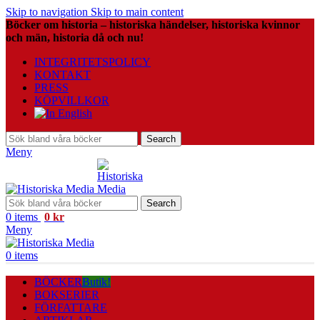
Skip to navigation
Skip to main content
Böcker om historia – historiska händelser, historiska kvinnor
och män, historia då och nu!
INTEGRITETSPOLICY
KONTAKT
PRESS
KÖPVILLKOR
Search
Meny
Search
0
items
0
kr
Meny
0
items
BÖCKER
Butik!
BOKSERIER
FÖRFATTARE