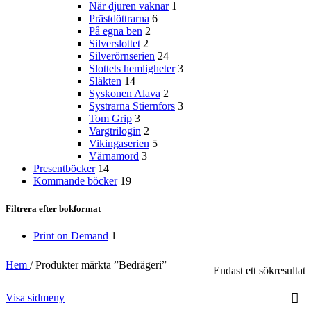
När djuren vaknar
1
Prästdöttrarna
6
På egna ben
2
Silverslottet
2
Silverörnserien
24
Slottets hemligheter
3
Släkten
14
Syskonen Alava
2
Systrarna Stiernfors
3
Tom Grip
3
Vargtrilogin
2
Vikingaserien
5
Värnamord
3
Presentböcker
14
Kommande böcker
19
Filtrera efter bokformat
Print on Demand
1
Hem
/
Produkter märkta ”Bedrägeri”
Endast ett sökresultat
Visa sidmeny