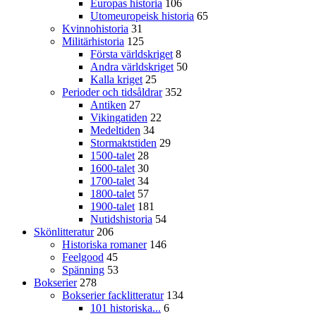
Europas historia
106
Utomeuropeisk historia
65
Kvinnohistoria
31
Militärhistoria
125
Första världskriget
8
Andra världskriget
50
Kalla kriget
25
Perioder och tidsåldrar
352
Antiken
27
Vikingatiden
22
Medeltiden
34
Stormaktstiden
29
1500-talet
28
1600-talet
30
1700-talet
34
1800-talet
57
1900-talet
181
Nutidshistoria
54
Skönlitteratur
206
Historiska romaner
146
Feelgood
45
Spänning
53
Bokserier
278
Bokserier facklitteratur
134
101 historiska...
6