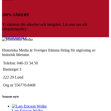
100% SÄKERT
Vi värderar din säkerhet och integritet. Läs mer om vår
integritetspolicy:
Integritetspolicy
Historiska Media är Sveriges främsta förlag för utgivning av
historisk litteratur.
Telefon: 046-33 34 50
Bantorget 3
222 29 Lund
Org nr 556770-8408
Senaste nytt
Lars Ericson Wolke