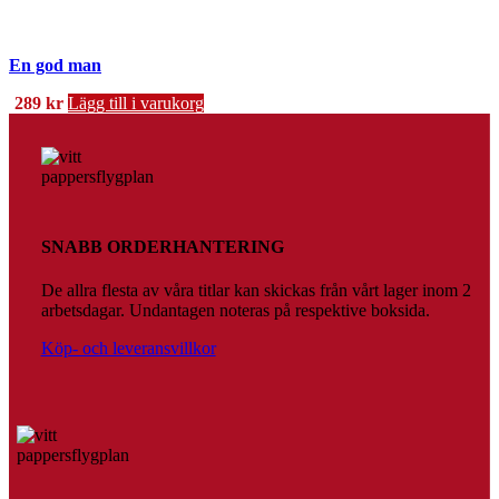
En god man
289
kr
Lägg till i varukorg
SNABB ORDERHANTERING
De allra flesta av våra titlar kan skickas från vårt lager inom 2
arbetsdagar. Undantagen noteras på respektive boksida.
Köp- och leveransvillkor