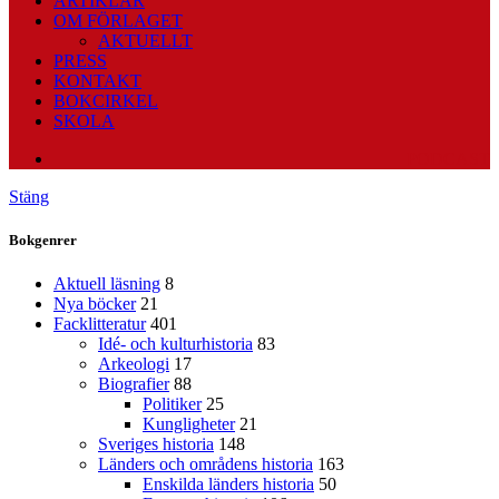
ARTIKLAR
OM FÖRLAGET
AKTUELLT
PRESS
KONTAKT
BOKCIRKEL
SKOLA
PODCAST
Stäng
Bokgenrer
Aktuell läsning
8
Nya böcker
21
Facklitteratur
401
Idé- och kulturhistoria
83
Arkeologi
17
Biografier
88
Politiker
25
Kungligheter
21
Sveriges historia
148
Länders och områdens historia
163
Enskilda länders historia
50