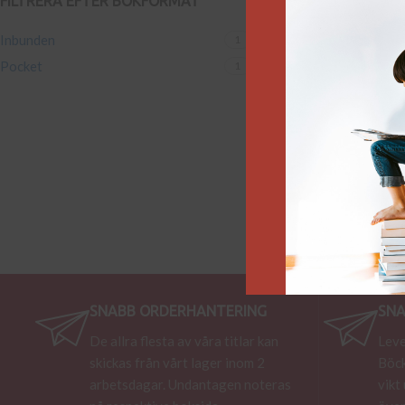
FILTRERA EFTER BOKFORMAT
Inbunden
1
Pocket
1
SNABB ORDERHANTERING
SNA
De allra flesta av våra titlar kan
Leve
skickas från vårt lager inom 2
Böck
arbetsdagar. Undantagen noteras
vikt