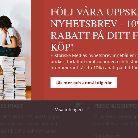
FÖLJ VÅRA UPPS
NYHETSBREV - 1
RABATT PÅ DITT 
KÖP!
Historiska Medias nyhetsbrev innehåller
böcker, författarframträdanden och histor
prenumerant får du 10% rabatt på ditt för
Läs mer och anmäl dig här
BB FRAKT
PERSONLIG SUPPO
Visa inte igen
ranstiden är 4-5 arbetsdagar.
Vi hanterar personlig
erna skickas som A-post vid
beställningar och frå
 upp till 1 kilo, och som paket
Kontakta oss