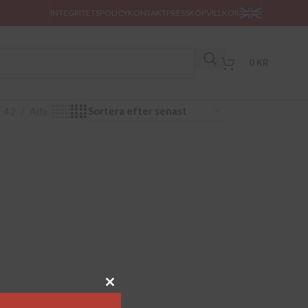
INTEGRITETSPOLICY
KONTAKT
PRESS
KÖPVILLKOR
0
KR
42
Alla