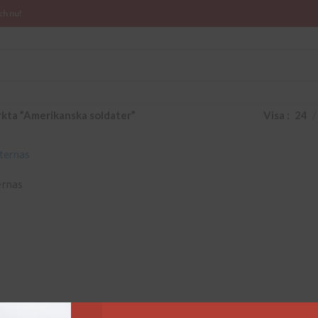
ch nu!
kta ”Amerikanska soldater”
Visa
24
ernas