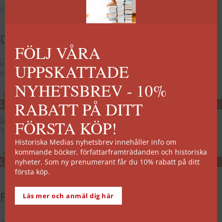
efter sig en ny och mer upplyft roll för sultanens hustru
.
Du kanske också är intresserad av...
FÖLJ VÅRA
UPPSKATTADE
Svenska drottningar
NYHETSBREV - 10%
299
kr
RABATT PÅ DITT
Lägg till i varukorg
FÖRSTA KÖP!
Turkiets historia
Historiska Medias nyhetsbrev innehåller info om
269
kr
kommande böcker, författarframträdanden och historiska
nyheter. Som ny prenumerant får du 10% rabatt på ditt
Lägg till i varukorg
första köp.
Fler artiklar:
Läs mer och anmäl dig här
Atatürk – Turkiets förste statschef