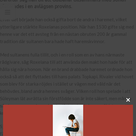
placerades i en avlägsen provins.
Efter det började han också gifta bort de andra i haremet, vilket
ytterligare stärkte Roxelanas position. När han 1530 gifte sig med
henne var det ett avsteg från en nästan obruten 200 år gammal
tradition där sultanen bara hade haft haremskvinnor.
Med sultanens fulla tillit, och i en roll som en av hans närmaste
rådgivare, såg Roxelana till att använda den makt hon hade för att
hålla sig nära honom. När en brand drabbade haremet ordnade hon
också så att det flyttades till hans palats Topkapi. Rivaler vid hovet
som blev för starka röjdes i stället ur vägen med våld när det
behövdes, bland andra hennes svåger. Vilken roll hon spelade i att
Süleyman lät avrätta sin förstfödde son är inte säkert, men många
såg henne som en konspiratör då det gjorde hennes äldsta son till
kronprins.
Själv avled hon 1558 efter en lång tids sjukdom. Hennes öde hade
fångat Västeuropas intresse
och i det Osmanska riket lämnade hon