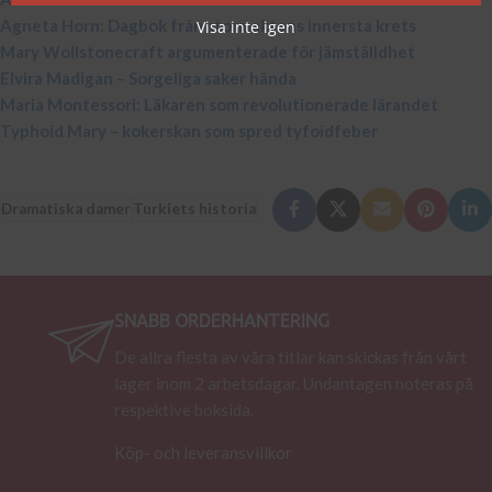
Agneta Horn: Dagbok från stormaktens innersta krets
Visa inte igen
Mary Wollstonecraft argumenterade för jämställdhet
Elvira Madigan – Sorgeliga saker hända
Maria Montessori: Läkaren som revolutionerade lärandet
Typhoid Mary – kokerskan som spred tyfoidfeber
Dramatiska damer
Turkiets historia
SNABB ORDERHANTERING
De allra flesta av våra titlar kan skickas från vårt
lager inom 2 arbetsdagar. Undantagen noteras på
respektive boksida.
Köp- och leveransvillkor