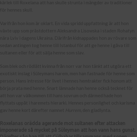
kärlek till Roxelana att han skulle strunta i mängder av traditioner
för hennes skull.
Varifrån hon kom är oklart. En vida spridd uppfattning är att hon
växte upp som prästdottern Aleksandra Lisowska i staden Rohatyn
nära Lviv i dagens Ukraina. Därifrån kidnappades hon av rövare som
sedan antingen tog henne till Istanbul för att ge henne i gåva till
sultanen eller för att sälja henne som slav.
Som blek och rödlätt kvinna från norr var hon tänkt att utgöra ett
exotiskt inslag i Süleymans harem, men han fastnade för henne som
person. Hans intresse för livet i hennes hemtrakter fick honom att
börja prata med henne. Snart lämnade han henne också tecknet för
att hon var välkommen till hans sovrum och därmed hade hon
flyttats uppåt i haremets hierarki. Hennes personlighet och karisma
gav henne kort därefter namnet
Hurrem
, den gladlynta.
Roxelanas orädda agerande mot sultanen efter attacken
imponerade så mycket på Süleyman att hon vann hans gunst.
Därefter såg han till att Gülbahar tillsammans med sonen