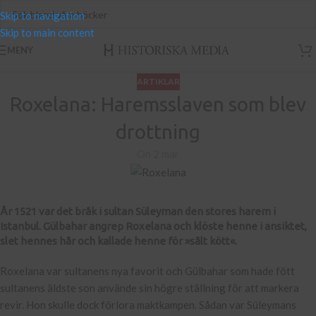
Skip to navigation
Skip to main content
MENY
ARTIKLAR
Roxelana: Haremsslaven som blev
drottning
On 2 mar
År 1521 var det bråk i sultan Süleyman den stores harem i
Istanbul. Gülbahar angrep Roxelana och klöste henne i ansiktet,
slet hennes hår och kallade henne för »sålt kött«.
Roxelana var sultanens nya favorit och Gülbahar som hade fött
sultanens äldste son använde sin högre ställning för att markera
revir. Hon skulle dock förlora maktkampen. Sådan var Süleymans