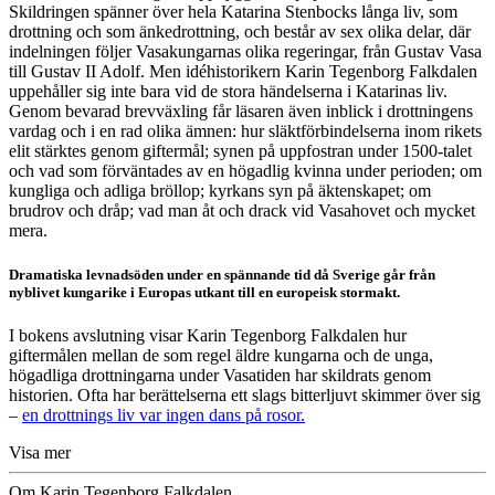
Skildringen spänner över hela Katarina Stenbocks långa liv, som
drottning och som änkedrottning, och består av sex olika delar, där
indelningen följer Vasakungarnas olika regeringar, från Gustav Vasa
till Gustav II Adolf. Men idéhistorikern Karin Tegenborg Falkdalen
uppehåller sig inte bara vid de stora händelserna i Katarinas liv.
Genom bevarad brevväxling får läsaren även inblick i drottningens
vardag och i en rad olika ämnen: hur släktförbindelserna inom rikets
elit stärktes genom giftermål; synen på uppfostran under 1500-talet
och vad som förväntades av en högadlig kvinna under perioden; om
kungliga och adliga bröllop; kyrkans syn på äktenskapet; om
brudrov och dråp; vad man åt och drack vid Vasahovet och mycket
mera.
Dramatiska levnadsöden under en spännande tid då Sverige går från
nyblivet kungarike i Europas utkant till en europeisk stormakt.
I bokens avslutning visar Karin Tegenborg Falkdalen hur
giftermålen mellan de som regel äldre kungarna och de unga,
högadliga drottningarna under Vasatiden har skildrats genom
historien. Ofta har berättelserna ett slags bitterljuvt skimmer över sig
–
en drottnings liv var ingen dans på rosor.
Visa mer
Om Karin Tegenborg Falkdalen