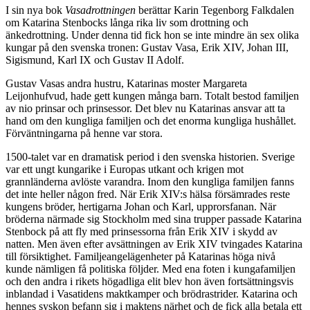
I sin nya bok
Vasadrottningen
berättar Karin Tegenborg Falkdalen
om Katarina Stenbocks långa rika liv som drottning och
änkedrottning. Under denna tid fick hon se inte mindre än sex olika
kungar på den svenska tronen: Gustav Vasa, Erik XIV, Johan III,
Sigismund, Karl IX och Gustav II Adolf.
Gustav Vasas andra hustru, Katarinas moster Margareta
Leijonhufvud, hade gett kungen många barn. Totalt bestod familjen
av nio prinsar och prinsessor. Det blev nu Katarinas ansvar att ta
hand om den kungliga familjen och det enorma kungliga hushållet.
Förväntningarna på henne var stora.
1500-talet var en dramatisk period i den svenska historien. Sverige
var ett ungt kungarike i Europas utkant och krigen mot
grannländerna avlöste varandra. Inom den kungliga familjen fanns
det inte heller någon fred. När Erik XIV:s hälsa försämrades reste
kungens bröder, hertigarna Johan och Karl, upprorsfanan. När
bröderna närmade sig Stockholm med sina trupper passade Katarina
Stenbock på att fly med prinsessorna från Erik XIV i skydd av
natten. Men även efter avsättningen av Erik XIV tvingades Katarina
till försiktighet. Familjeangelägenheter på Katarinas höga nivå
kunde nämligen få politiska följder. Med ena foten i kungafamiljen
och den andra i rikets högadliga elit blev hon även fortsättningsvis
inblandad i Vasatidens maktkamper och brödrastrider. Katarina och
hennes syskon befann sig i maktens närhet och de fick alla betala ett