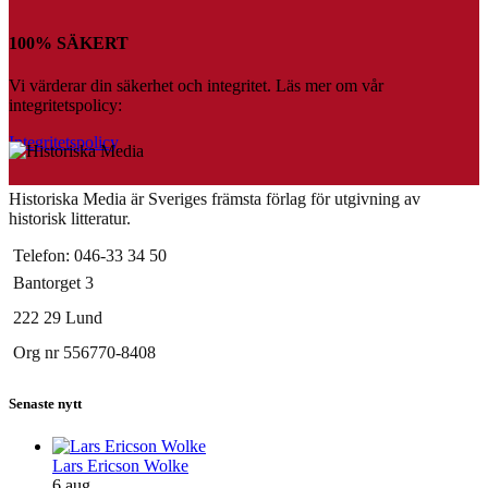
100% SÄKERT
Vi värderar din säkerhet och integritet. Läs mer om vår
integritetspolicy:
Integritetspolicy
Historiska Media är Sveriges främsta förlag för utgivning av
historisk litteratur.
Telefon: 046-33 34 50
Bantorget 3
222 29 Lund
Org nr 556770-8408
Senaste nytt
Lars Ericson Wolke
6 aug