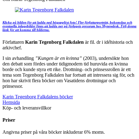
Klicka på bilden för att ladda ned högupplöst foto! Fler författarporträtt, bokomslag och
eventuella inlagebilder finns att ladda ner på förlagets pressrum hos Mynewdesk. Följ denna
länk för att komma till bilderna.
Författaren
Karin Tegenborg Falkdalen
är fil. dr i idéhistoria och
arkivchef.
I sin avhandling
”Kungen är en kvinna”
(2003), undersökte hon
den debatt som fördes under tidigmodern tid huruvida en kvinna
borde och kunde styra ett rike. Drottning- och prinsessrollen är ett
tema som Tegenborg Falkdalen har fortsatt att intressera sig för, och
hon har skrivit flera böcker om Vasatidens drottningar och
prinsessor.
Karin Tegenborg Falkdalens böcker
Hemsida
Köp- och leveransvillkor
Priser
Angivna priser på våra böcker inkluderar 6% moms.