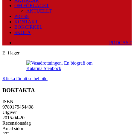
ARTIKLAR
OM FÖRLAGET
AKTUELLT
PRESS
KONTAKT
BOKCIRKEL
SKOLA
PODCAST
Ej i lager
Klicka för att se hel bild
BOKFAKTA
ISBN
9789175454498
Utgiven
2015-04-20
Recensionsdag
Antal sidor
272