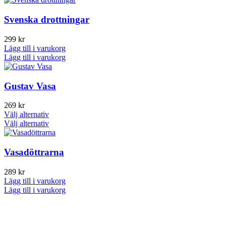
Svenska drottningar
299
kr
Lägg till i varukorg
Lägg till i varukorg
Gustav Vasa
269
kr
Den
Välj alternativ
här
Den
Välj alternativ
produkten
här
har
produkten
flera
har
Vasadöttrarna
varianter.
flera
De
varianter.
289
kr
olika
De
Lägg till i varukorg
alternativen
olika
Lägg till i varukorg
kan
alternativen
väljas
kan
på
väljas
produktsidan
på