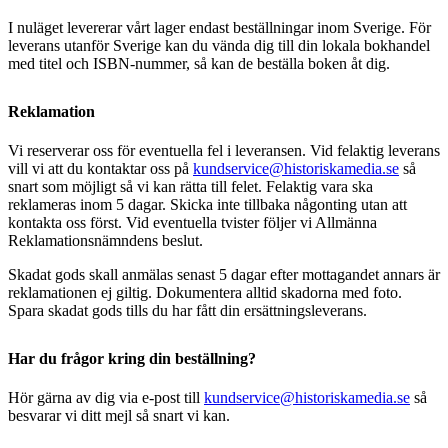
I nuläget levererar vårt lager endast beställningar inom Sverige. För
leverans utanför Sverige kan du vända dig till din lokala bokhandel
med titel och ISBN-nummer, så kan de beställa boken åt dig.
Reklamation
Vi reserverar oss för eventuella fel i leveransen. Vid felaktig leverans
vill vi att du kontaktar oss på
kundservice@historiskamedia.se
så
snart som möjligt så vi kan rätta till felet. Felaktig vara ska
reklameras inom 5 dagar. Skicka inte tillbaka någonting utan att
kontakta oss först. Vid eventuella tvister följer vi Allmänna
Reklamationsnämndens beslut.
Skadat gods skall anmälas senast 5 dagar efter mottagandet annars är
reklamationen ej giltig. Dokumentera alltid skadorna med foto.
Spara skadat gods tills du har fått din ersättningsleverans.
Har du frågor kring din beställning?
Hör gärna av dig via e-post till
kundservice@historiskamedia.se
så
besvarar vi ditt mejl så snart vi kan.