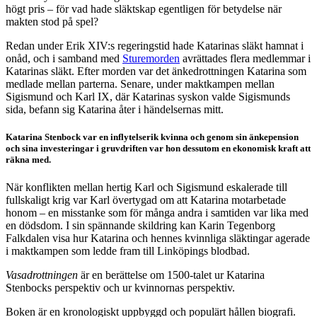
högt pris – för vad hade släktskap egentligen för betydelse när
makten stod på spel?
Redan under Erik XIV:s regeringstid hade Katarinas släkt hamnat i
onåd, och i samband med
Sturemorden
avrättades flera medlemmar i
Katarinas släkt. Efter morden var det änkedrottningen Katarina som
medlade mellan parterna. Senare, under maktkampen mellan
Sigismund och Karl IX, där Katarinas syskon valde Sigismunds
sida, befann sig Katarina åter i händelsernas mitt.
Katarina Stenbock var en inflytelserik kvinna och genom sin änkepension
och sina investeringar i gruvdriften var hon dessutom en ekonomisk kraft att
räkna med.
När konflikten mellan hertig Karl och Sigismund eskalerade till
fullskaligt krig var Karl övertygad om att Katarina motarbetade
honom – en misstanke som för många andra i samtiden var lika med
en dödsdom. I sin spännande skildring kan Karin Tegenborg
Falkdalen visa hur Katarina och hennes kvinnliga släktingar agerade
i maktkampen som ledde fram till Linköpings blodbad.
Vasadrottningen
är en berättelse om 1500-talet ur Katarina
Stenbocks perspektiv och ur kvinnornas perspektiv.
Boken är en kronologiskt uppbyggd och populärt hållen biografi.