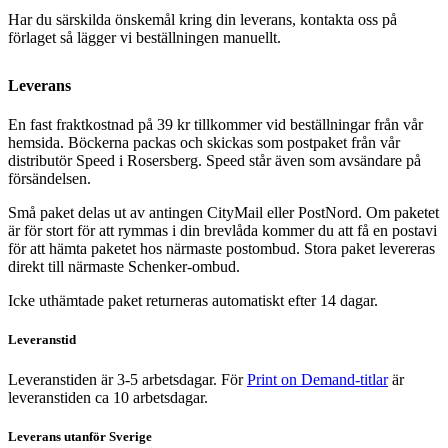
Har du särskilda önskemål kring din leverans, kontakta oss på
förlaget så lägger vi beställningen manuellt.
Leverans
En fast fraktkostnad på 39 kr tillkommer vid beställningar från vår
hemsida. Böckerna packas och skickas som postpaket från vår
distributör Speed i Rosersberg. Speed står även som avsändare på
försändelsen.
Små paket delas ut av antingen CityMail eller PostNord. Om paketet
är för stort för att rymmas i din brevlåda kommer du att få en postavi
för att hämta paketet hos närmaste postombud. Stora paket levereras
direkt till närmaste Schenker-ombud.
Icke uthämtade paket returneras automatiskt efter 14 dagar.
Leveranstid
Leveranstiden är 3-5 arbetsdagar. För
Print on Demand-titlar
är
leveranstiden ca 10 arbetsdagar.
Leverans utanför Sverige