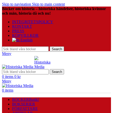
Skip to navigation
Skip to main content
Böcker om historia – historiska händelser, historiska kvinnor
och män, historia då och nu!
INTEGRITETSPOLICY
KONTAKT
PRESS
KÖPVILLKOR
Search
Meny
Search
0
items
0
kr
Meny
0
items
BÖCKER
Butik!
BOKSERIER
FÖRFATTARE