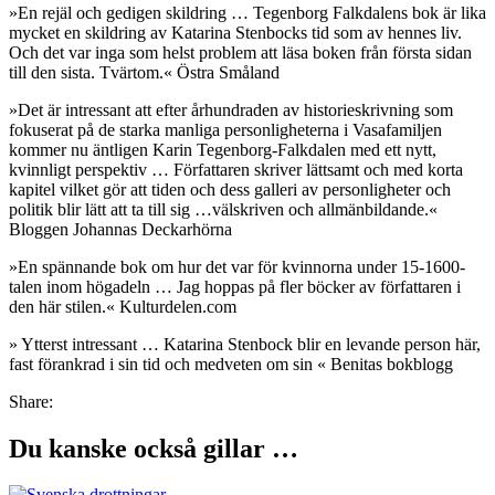
»En rejäl och gedigen skildring … Tegenborg Falkdalens bok är lika
mycket en skildring av Katarina Stenbocks tid som av hennes liv.
Och det var inga som helst problem att läsa boken från första sidan
till den sista. Tvärtom.« Östra Småland
»Det är intressant att efter århundraden av historieskrivning som
fokuserat på de starka manliga personligheterna i Vasafamiljen
kommer nu äntligen Karin Tegenborg-Falkdalen med ett nytt,
kvinnligt perspektiv … Författaren skriver lättsamt och med korta
kapitel vilket gör att tiden och dess galleri av personligheter och
politik blir lätt att ta till sig …välskriven och allmänbildande.«
Bloggen Johannas Deckarhörna
»En spännande bok om hur det var för kvinnorna under 15-1600-
talen inom högadeln … Jag hoppas på fler böcker av författaren i
den här stilen.« Kulturdelen.com
» Ytterst intressant … Katarina Stenbock blir en levande person här,
fast förankrad i sin tid och medveten om sin « Benitas bokblogg
Share:
Du kanske också gillar …