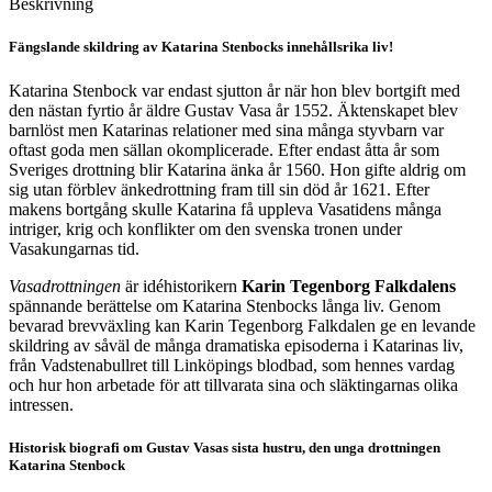
Beskrivning
Fängslande skildring av Katarina Stenbocks innehållsrika liv!
Katarina Stenbock var endast sjutton år när hon blev bortgift med
den nästan fyrtio år äldre Gustav Vasa år 1552. Äktenskapet blev
barnlöst men Katarinas relationer med sina många styvbarn var
oftast goda men sällan okomplicerade. Efter endast åtta år som
Sveriges drottning blir Katarina änka år 1560. Hon gifte aldrig om
sig utan förblev änkedrottning fram till sin död år 1621. Efter
makens bortgång skulle Katarina få uppleva Vasatidens många
intriger, krig och konflikter om den svenska tronen under
Vasakungarnas tid.
Vasadrottningen
är idéhistorikern
Karin Tegenborg Falkdalens
spännande berättelse om Katarina Stenbocks långa liv. Genom
bevarad brevväxling kan Karin Tegenborg Falkdalen ge en levande
skildring av såväl de många dramatiska episoderna i Katarinas liv,
från Vadstenabullret till Linköpings blodbad, som hennes vardag
och hur hon arbetade för att tillvarata sina och släktingarnas olika
intressen.
Historisk biografi om Gustav Vasas sista hustru, den unga drottningen
Katarina Stenbock