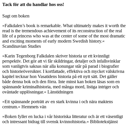
Tack för att du handlar hos oss!
Sagt om boken
»Falkdalen’s book is remarkable. What ultimately makes it worth the
read is the tremendous achievement of its reconstruction of the real
life of a princess who was at the center of some of the most dramatic
and exciting moments of early modern Swedish history.«
Scandinavian Studies
»Karin Tegenborg Falkdalen skriver historia ur ett kvinnligt
perspektiv. Det gör att vi får skildringar, detaljer och infallsvinklar
som vanligtvis saknas när alla konungar står på parad i biografier
och historieöversikter. I kortfattade, effektiva och mycket välskrivna
kapitel tecknar hon Vasatidens historia på ett nytt sätt. Det gäller
både denna bok och den förra. Inte minst kan boken läsas som en
spännande kriminalhistoria, med många mord, listiga intriger och
oväntade upplösningar.« Länstidningen
»Ett spännande porträtt av en stark kvinna i och nära maktens
centrum.« Hemmets vän
»Boken fyller en lucka i vår historiska litteratur och är ett väsentligt
och intressant bidrag till svensk kvinnohistoria.« Bibliotekstjänst