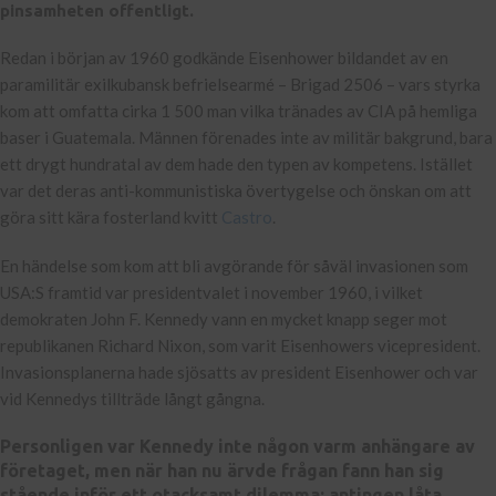
pinsamheten offentligt.
Redan i början av 1960 godkände Eisenhower bildandet av en
paramilitär exilkubansk befrielsearmé – Brigad 2506 – vars styrka
kom att omfatta cirka 1 500 man vilka tränades av CIA på hemliga
baser i Guatemala. Männen förenades inte av militär bakgrund, bara
ett drygt hundratal av dem hade den typen av kompetens. Istället
var det deras anti-kommunistiska övertygelse och önskan om att
göra sitt kära fosterland kvitt
Castro
.
En händelse som kom att bli avgörande för såväl invasionen som
USA:S framtid var presidentvalet i november 1960, i vilket
demokraten John F. Kennedy vann en mycket knapp seger mot
republikanen Richard Nixon, som varit Eisenhowers vicepresident.
Invasionsplanerna hade sjösatts av president Eisenhower och var
vid Kennedys tillträde långt gångna.
Personligen var Kennedy inte någon varm anhängare av
företaget, men när han nu ärvde frågan fann han sig
stående inför ett otacksamt dilemma: antingen låta