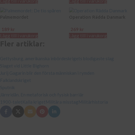
Lägg till i varukorg
Lägg till i varukorg
Palmemordet
Operation Rädda Danmark
189
kr
269
kr
Lägg till i varukorg
Lägg till i varukorg
Fler artiklar:
Gettysburg, amerikanska inbördeskrigets blodigaste slag
Slaget vid Little Bighorn
Jurij Gagarin blir den första människan i rymden
Falklandskriget
Sputnik
Järnridån. En metaforisk och fysisk barriär
1900-talet
Kalla kriget
Militära misstag
Militärhistoria