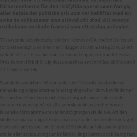
förberedelserna för den riskfyllda operationen fortgå,
eller betala det politiska pris som var behäftat med att
svika de exilkubaner man utlovat sitt stöd. Att överge
exilkubanerna skulle framstå som ett utslag av feghet.
Till syvende och sist bad president Kennedy CIA-chefen Dulles att
fortsätta enligt plan, men med tillägget att allt måste göras på ett
sådant sätt att den amerikanska inblandningen inte kunde bevisas.
Presidenten förbehöll sig dessutom rätten att avblåsa alltihop med
24 timmars varsel.
Skyddade av nattens mörker under den 17 aprils första timmar
närmade sig brigadisternas landstigningsbåtar de två stränderna i
Grisbukten, Playa Girón och Playa Larga. Fram tills dess hade
fartygen navigerat på ett sätt som skapade osäkerhet hos de
kubanska försvararna om var landstigningen skulle ske. Att den
skulle komma var något Fidel Castro räknade med vid det här laget.
Hans undran bestod i om Brigad 2506 skulle anfalla samlat på ett
ställe, eller sprida ut sig i små nålstick längs kusten och bita sig fast