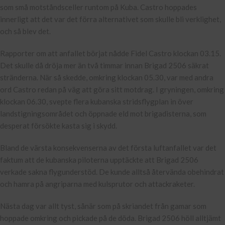
som små motståndsceller runtom på Kuba. Castro hoppades
innerligt att det var det förra alternativet som skulle bli verklighet,
och så blev det.
Rapporter om att anfallet börjat nådde Fidel Castro klockan 03.15.
Det skulle då dröja mer än två timmar innan Brigad 2506 säkrat
stränderna. När så skedde, omkring klockan 05.30, var med andra
ord Castro redan på väg att göra sitt motdrag. I gryningen, omkring
klockan 06.30, svepte flera kubanska stridsflygplan in över
landstigningsområdet och öppnade eld mot brigadisterna, som
desperat försökte kasta sig i skydd.
Bland de värsta konsekvenserna av det första luftanfallet var det
faktum att de kubanska piloterna upptäckte att Brigad 2506
verkade sakna flygunderstöd. De kunde alltså återvända obehindrat
och hamra på angriparna med kulsprutor och attackraketer.
Nästa dag var allt tyst, sånär som på skriandet från gamar som
hoppade omkring och pickade på de döda. Brigad 2506 höll alltjämt