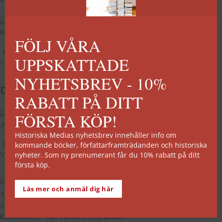
Militära misstag
FÖLJ VÅRA
99
kr
–
269
kr
UPPSKATTADE
Välj alternativ
NYHETSBREV - 10%
Du kanske är intresserad av...
RABATT PÅ DITT
FÖRSTA KÖP!
Fidel Castro
John F. Kennedy
Historiska Medias nyhetsbrev innehåller info om
265
kr
99
kr
–
269
kr
kommande böcker, författarframträdanden och historiska
Lägg till i varukorg
Välj alternativ
nyheter. Som ny prenumerant får du 10% rabatt på ditt
första köp.
Läs mer och anmäl dig här
15
nov
Artiklar
Kubakrisen – när världen höll andan