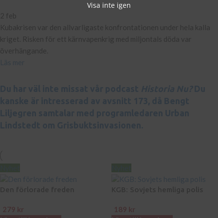
Visa inte igen
2 feb
Kubakrisen var den allvarligaste konfrontationen under hela kalla
kriget. Risken för ett kärnvapenkrig med miljontals döda var
överhängande.
Läs mer
Du har väl inte missat vår podcast
Historia Nu?
Du
kanske är intresserad av avsnitt 173, då Bengt
Liljegren samtalar med programledaren Urban
Lindstedt om Grisbuktsinvasionen.
Nyhet
Nyhet
Den förlorade freden
KGB: Sovjets hemliga polis
279
kr
189
kr