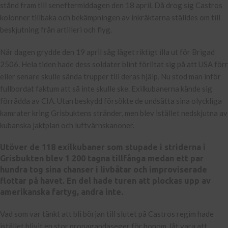
stånd fram till seneftermiddagen den 18 april. Då drog sig Castros
kolonner tillbaka och bekämpningen av inkräktarna ställdes om till
beskjutning från artilleri och flyg.
När dagen grydde den 19 april såg läget riktigt illa ut för Brigad
2506. Hela tiden hade dess soldater blint förlitat sig på att USA förr
eller senare skulle sända trupper till deras hjälp. Nu stod man inför
fullbordat faktum att så inte skulle ske. Exilkubanerna kände sig
förrådda av CIA. Utan beskydd försökte de undsätta sina olyckliga
kamrater kring Grisbuktens stränder, men blev istället nedskjutna av
kubanska jaktplan och luftvärnskanoner.
Utöver de 118 exilkubaner som stupade i striderna i
Grisbukten blev 1 200 tagna tillfånga medan ett par
hundra tog sina chanser i livbåtar och improviserade
flottar på havet. En del hade turen att plockas upp av
amerikanska fartyg, andra inte.
Vad som var tänkt att bli början till slutet på Castros regim hade
istället blivit en stor propagandaseger för honom, låt vara att