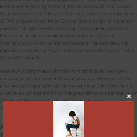
motståndet endast utgjorts av 1 500 man utan understöd och att
Castros egna styrkor lidit större förluster, trots att han satt in över
20 000 soldater och milismän. Det var få som trodde på Kennedys
dementier om amerikansk inblandning. Castro kunde nu saluföra
berättelsen om hur det kommunistiska Kuba besegrat det
imperialistiska USA i en militär kraftmätning. Han satt säkrare än
någonsin och snart skulle nya sovjetiska vapen och resurser ställas
till hans förfogande.
Kennedys prioritet hade hela tiden varit att dölja all amerikansk
inblandning, och det försökte han hålla fast vid även efter att den
pinsamma sanningen gått upp för alla och envar. Både CIA-chefen
Allen Dulles och Richard Bissell tvingades lämna sina tjänster, under
tyngden av det mediala tryck som byggdes upp efter
Grisbuktsinvasionens fiasko.
Artikeln ovan är ett nedkortat utdrag
från...