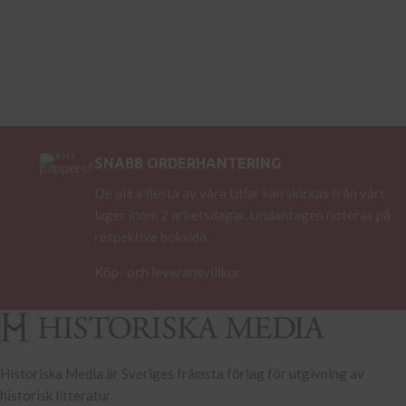
SNABB ORDERHANTERING
De allra flesta av våra titlar kan skickas från vårt
lager inom 2 arbetsdagar. Undantagen noteras på
respektive boksida.
Köp- och leveransvillkor
Historiska Media är Sveriges främsta förlag för utgivning av
historisk litteratur.