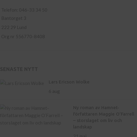
Telefon: 046-33 34 50
Bantorget 3
222 29 Lund
Org nr 556770-8408
SENASTE NYTT
Lars Ericson Wolke
6 aug
Ny roman av Hamnet-
författaren Maggie O’Farrell
– storslaget om liv och
landskap
21 maj