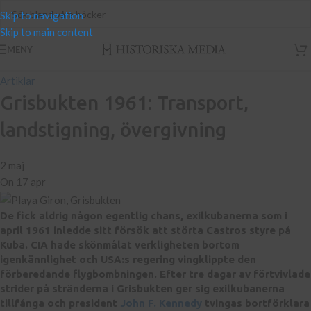
Skip to navigation
Skip to main content
MENY
Artiklar
Grisbukten 1961: Transport,
landstigning, övergivning
2 maj
On 17 apr
De fick aldrig någon egentlig chans, exilkubanerna som i
april 1961 inledde sitt försök att störta Castros styre på
Kuba. CIA hade skönmålat verkligheten bortom
igenkännlighet och USA:s regering vingklippte den
förberedande flygbombningen. Efter tre dagar av förtvivlade
strider på stränderna i Grisbukten ger sig exilkubanerna
tillfånga och president
John F. Kennedy
tvingas bortförklara