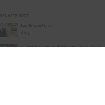
SENASTE NYTT
Lars Ericson Wolke
6 aug
Ny roman av Hamnet-författaren Maggie O’Farrell
– storslaget om liv och landskap
21 maj
Inköp av böcker till skola
Kontakt
Press
Nyhetsbrev
Bli författare hos oss
Köp- och leveransvillkor
Integritetspolicy