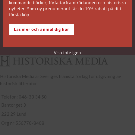
kommande böcker, författarframträdanden och historiska
SNABB ORDERHANTERING
nyheter. Som ny prenumerant får du 10% rabatt på ditt
första köp.
De allra flesta av våra titlar kan skickas från vårt
lager inom 2 arbetsdagar. Undantagen noteras på
Läs mer och anmäl dig här
respektive boksida.
Köp- och leveransvillkor
Visa inte igen
Historiska Media är Sveriges främsta förlag för utgivning av
historisk litteratur.
Telefon: 046-33 34 50
Bantorget 3
222 29 Lund
Org nr 556770-8408