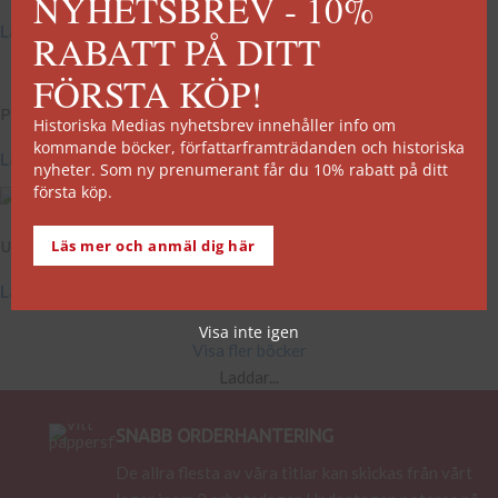
NYHETSBREV - 10%
Läs mer
Läs mer
RABATT PÅ DITT
FÖRSTA KÖP!
EJ I LAGER
EJ I LAGER
Profetian
Sveket
Historiska Medias nyhetsbrev innehåller info om
kommande böcker, författarframträdanden och historiska
Läs mer
Läs mer
nyheter. Som ny prenumerant får du 10% rabatt på ditt
första köp.
EJ I LAGER
EJ I LAGER
Jakten
Läs mer och anmäl dig här
Upproret
Läs mer
Läs mer
Visa inte igen
Visa fler böcker
Laddar...
SNABB ORDERHANTERING
De allra flesta av våra titlar kan skickas från vårt