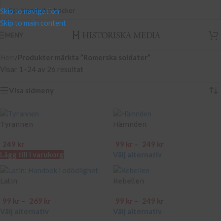
Skip to navigation
Skip to main content
MENY
Hem
/
Produkter märkta ”Romerska soldater”
Visar 1–24 av 26 resultat
Visa sidmeny
Tyrannen
Hämnden
249
kr
99
kr
–
249
kr
Lägg till i varukorg
Välj alternativ
Latin
Rebellen
99
kr
–
269
kr
99
kr
–
249
kr
Välj alternativ
Välj alternativ