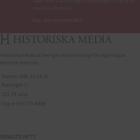
lager inom 2 arbetsdagar. Undantagen noteras på
respektive boksida.
Köp- och leveransvillkor
Historiska Media är Sveriges främsta förlag för utgivning av
historisk litteratur.
Telefon: 046-33 34 50
Bantorget 3
222 29 Lund
Org nr 556770-8408
SENASTE NYTT