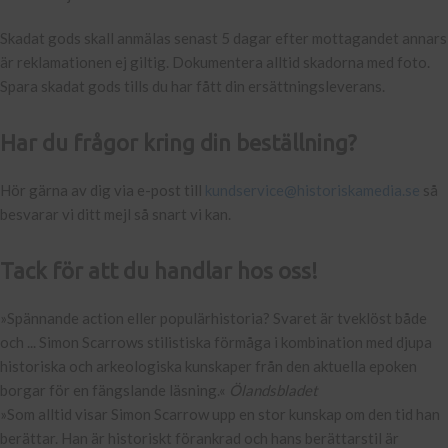
Skadat gods skall anmälas senast 5 dagar efter mottagandet annars
är reklamationen ej giltig. Dokumentera alltid skadorna med foto.
Spara skadat gods tills du har fått din ersättningsleverans.
Har du frågor kring din beställning?
Hör gärna av dig via e-post till
kundservice@historiskamedia.se
så
besvarar vi ditt mejl så snart vi kan.
Tack för att du handlar hos oss!
»Spännande action eller populärhistoria? Svaret är tveklöst både
och ... Simon Scarrows stilistiska förmåga i kombination med djupa
historiska och arkeologiska kunskaper från den aktuella epoken
borgar för en fängslande läsning.«
Ölandsbladet
»Som alltid visar Simon Scarrow upp en stor kunskap om den tid han
berättar. Han är historiskt förankrad och hans berättarstil är