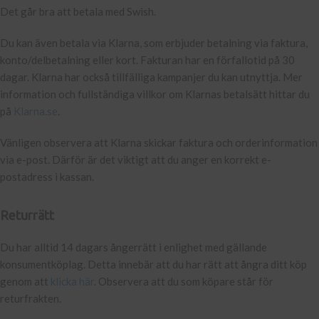
Det går bra att betala med Swish.
Du kan även betala via Klarna, som erbjuder betalning via faktura,
konto/delbetalning eller kort. Fakturan har en förfallotid på 30
dagar. Klarna har också tillfälliga kampanjer du kan utnyttja. Mer
information och fullständiga villkor om Klarnas betalsätt hittar du
på
Klarna.se
.
Vänligen observera att Klarna skickar faktura och orderinformation
via e-post. Därför är det viktigt att du anger en korrekt e-
postadress i kassan.
Returrätt
Du har alltid 14 dagars ångerrätt i enlighet med gällande
konsumentköplag. Detta innebär att du har rätt att ångra ditt köp
genom att
klicka här
. Observera att du som köpare står för
returfrakten.