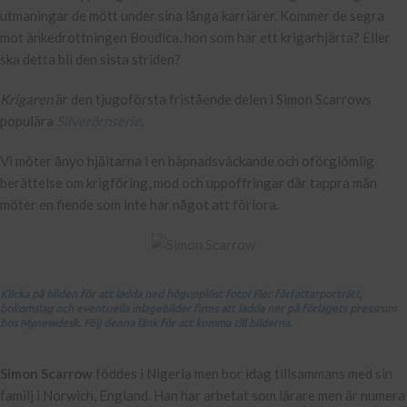
utmaningar de mött under sina långa karriärer. Kommer de segra
mot änkedrottningen Boudica, hon som har ett krigarhjärta? Eller
ska detta bli den sista striden?
Krigaren
är den tjugoförsta fristående delen i Simon Scarrows
populära
Silverörnserie
.
Vi möter ånyo hjältarna i en häpnadsväckande och oförglömlig
berättelse om krigföring, mod och uppoffringar där tappra män
möter en fiende som inte har något att förlora.
Klicka på bilden för att ladda ned högupplöst foto! Fler författarporträtt,
bokomslag och eventuella inlagebilder finns att ladda ner på förlagets pressrum
hos Mynewdesk. Följ denna länk för att komma till bilderna.
Simon Scarrow
föddes i Nigeria men bor idag tillsammans med sin
familj i Norwich, England. Han har arbetat som lärare men är numera