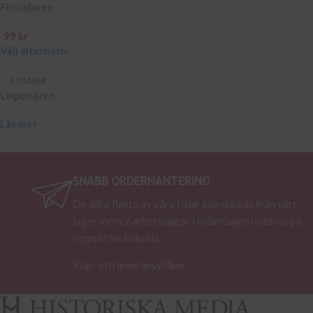
Förrädaren
99
kr
Välj alternativ
EJ I LAGER
Legionären
Läs mer
SNABB ORDERHANTERING
De allra flesta av våra titlar kan skickas från vårt
lager inom 2 arbetsdagar. Undantagen noteras på
respektive boksida.
Köp- och leveransvillkor