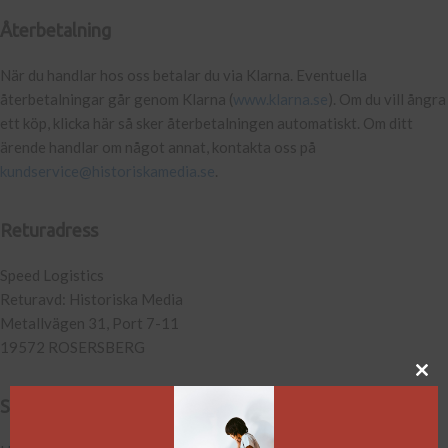
Återbetalning
När du handlar hos oss betalar du via Klarna. Eventuella
återbetalningar går genom Klarna (
www.klarna.se
). Om du vill ångra
ett köp, klicka här så sker återbetalningen automatiskt. Om ditt
ärende handlar om något annat, kontakta oss på
kundservice@historiskamedia.se
.
Returadress
Speed Logistics
Returavd: Historiska Media
Metallvägen 31, Port 7-11
19572 ROSERSBERG
Särskilda önskemål