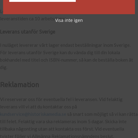
Leveranstiden är 3-5 arbetsdagar. För
Print on Demand-titlar
är
leveranstiden ca 10 arbetsdagar.
Visa inte igen
Leverans utanför Sverige
I nuläget levererar vårt lager endast beställningar inom Sverige.
För leverans utanför Sverige kan du vända dig till din lokala
bokhandel med titel och ISBN-nummer, så kan de beställa boken åt
dig.
Reklamation
Vi reserverar oss för eventuella fel i leveransen. Vid felaktig
leverans vill vi att du kontaktar oss på
kundservice@historiskamedia.se
så snart som möjligt så vi kan rätta
till felet. Felaktig vara ska reklameras inom 5 dagar. Skicka inte
tillbaka någonting utan att kontakta oss först. Vid eventuella
tvister följer vi Allmänna Reklamationsnämndens beslut.