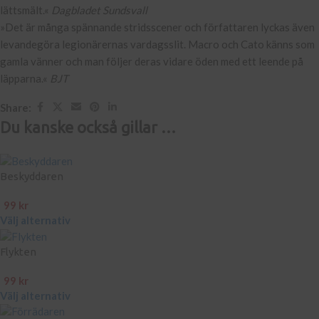
lättsmält.«
Dagbladet Sundsvall
»Det är många spännande stridsscener och författaren lyckas även
levandegöra legionärernas vardagsslit. Macro och Cato känns som
gamla vänner och man följer deras vidare öden med ett leende på
läpparna.«
BJT
Share:
Du kanske också gillar …
Beskyddaren
99
kr
Välj alternativ
Flykten
99
kr
Välj alternativ