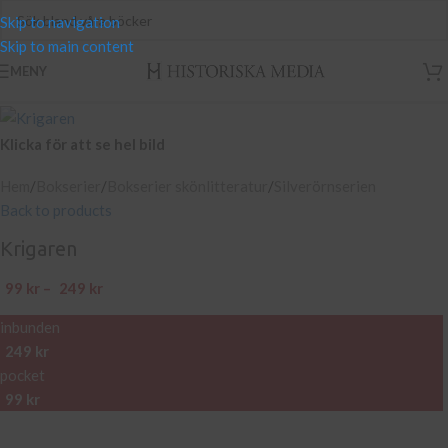
Skip to navigation
Skip to main content
MENY
Klicka för att se hel bild
Hem
/
Bokserier
/
Bokserier skönlitteratur
/
Silverörnserien
Back to products
Krigaren
99
kr
–
249
kr
inbunden
249
kr
pocket
99
kr