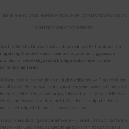
BESKRIVNING
OM SIMON SCARROW
KÖP- OCH LEVERANSVILLKOR
RÖSTER OM SILVERÖRNSERIEN
Året är 60 e.Kr. Den svårerövrade provinsen Britannien är en
nagel i ögat på det romerska imperiet, och öns aggressiva
stammar är obevekliga i sina blodiga trakasserier av den
romerska militären.
Britannien är allt annat än en fridfull nordlig enklav. Platsen sjuder
av bittra rebeller som allierat sig mot den gemensamma fienden och
korrupta män berövar invånarna på livsviktiga tillgångar. Militären
för en ändlös kamp för att upprätthålla den bräckliga freden. Nu
måste de farligaste fiendestammarna krossas.
Två av Roms skickligaste befälhavare – prefekt Cato och centurion
Macro – får uppdraget, och det är minst lika farligt som tidigare