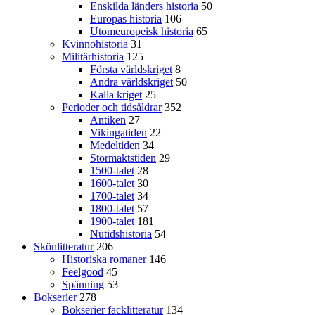
Enskilda länders historia
50
Europas historia
106
Utomeuropeisk historia
65
Kvinnohistoria
31
Militärhistoria
125
Första världskriget
8
Andra världskriget
50
Kalla kriget
25
Perioder och tidsåldrar
352
Antiken
27
Vikingatiden
22
Medeltiden
34
Stormaktstiden
29
1500-talet
28
1600-talet
30
1700-talet
34
1800-talet
57
1900-talet
181
Nutidshistoria
54
Skönlitteratur
206
Historiska romaner
146
Feelgood
45
Spänning
53
Bokserier
278
Bokserier facklitteratur
134