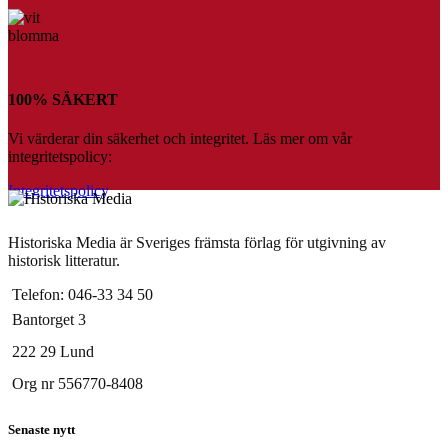
100% SÄKERT
Vi värderar din säkerhet och integritet. Läs mer om vår
integritetspolicy:
Integritetspolicy
Historiska Media är Sveriges främsta förlag för utgivning av
historisk litteratur.
Telefon: 046-33 34 50
Bantorget 3
222 29 Lund
Org nr 556770-8408
Senaste nytt