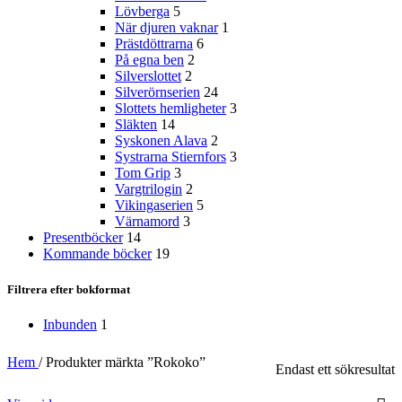
Lövberga
5
När djuren vaknar
1
Prästdöttrarna
6
På egna ben
2
Silverslottet
2
Silverörnserien
24
Slottets hemligheter
3
Släkten
14
Syskonen Alava
2
Systrarna Stiernfors
3
Tom Grip
3
Vargtrilogin
2
Vikingaserien
5
Värnamord
3
Presentböcker
14
Kommande böcker
19
Filtrera efter bokformat
Inbunden
1
Hem
/
Produkter märkta ”Rokoko”
Endast ett sökresultat