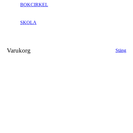
BOKCIRKEL
SKOLA
Varukorg
Stäng
Close
this
module