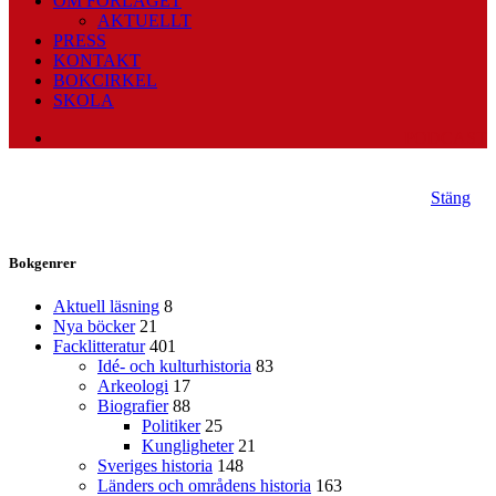
OM FÖRLAGET
AKTUELLT
PRESS
KONTAKT
BOKCIRKEL
SKOLA
PODCAST
Stäng
Bokgenrer
Aktuell läsning
8
Nya böcker
21
Facklitteratur
401
Idé- och kulturhistoria
83
Arkeologi
17
Biografier
88
Politiker
25
Kungligheter
21
Sveriges historia
148
Länders och områdens historia
163