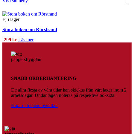
Visa sidmeny
Ej i lager
Stora boken om Rörstrand
299
kr
Läs mer
SNABB ORDERHANTERING
De allra flesta av våra titlar kan skickas från vårt lager inom 2
arbetsdagar. Undantagen noteras på respektive boksida.
Köp- och leveransvillkor