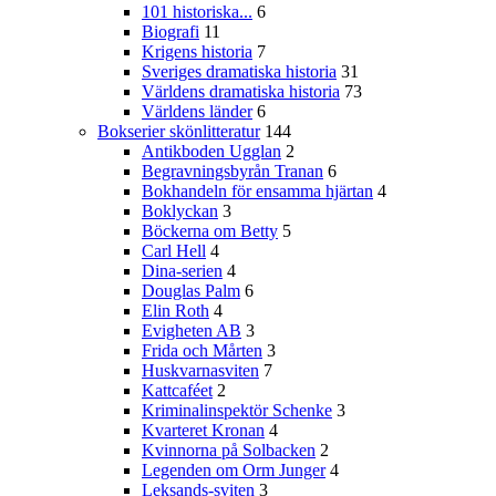
101 historiska...
6
Biografi
11
Krigens historia
7
Sveriges dramatiska historia
31
Världens dramatiska historia
73
Världens länder
6
Bokserier skönlitteratur
144
Antikboden Ugglan
2
Begravningsbyrån Tranan
6
Bokhandeln för ensamma hjärtan
4
Boklyckan
3
Böckerna om Betty
5
Carl Hell
4
Dina-serien
4
Douglas Palm
6
Elin Roth
4
Evigheten AB
3
Frida och Mårten
3
Huskvarnasviten
7
Kattcaféet
2
Kriminalinspektör Schenke
3
Kvarteret Kronan
4
Kvinnorna på Solbacken
2
Legenden om Orm Junger
4
Leksands-sviten
3