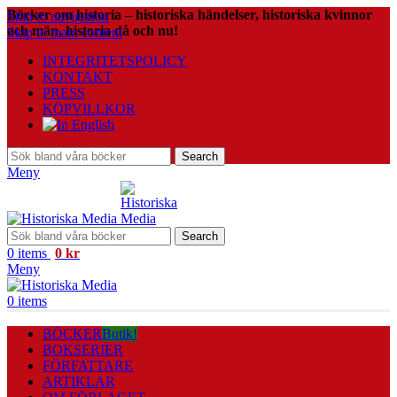
Böcker om historia – historiska händelser, historiska kvinnor
Skip to navigation
och män, historia då och nu!
Skip to main content
INTEGRITETSPOLICY
KONTAKT
PRESS
KÖPVILLKOR
Search
Meny
Search
0
items
0
kr
Meny
0
items
BÖCKER
Butik!
BOKSERIER
FÖRFATTARE
ARTIKLAR