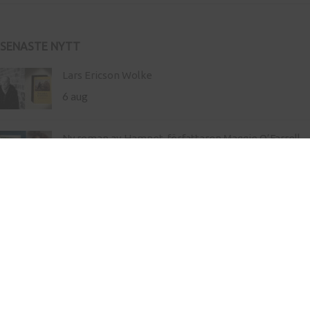
SENASTE NYTT
Lars Ericson Wolke
6 aug
Ny roman av Hamnet-författaren Maggie O’Farrell –
storslaget om liv och landskap
21 maj
Inköp av böcker till skola
Kontakt
Press
Nyhetsbrev
Bli författare hos oss
Köp- och leveransvillkor
Integritetspolicy