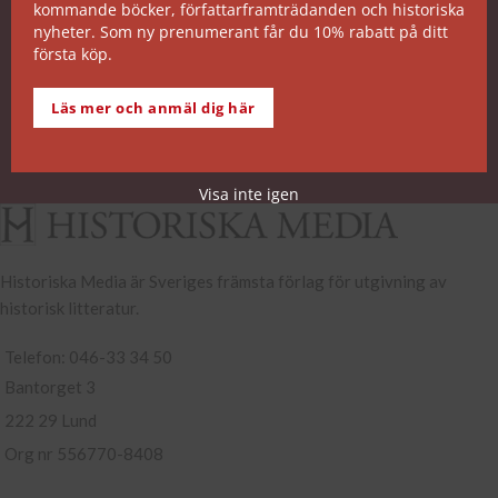
kommande böcker, författarframträdanden och historiska
SNABB ORDERHANTERING
nyheter. Som ny prenumerant får du 10% rabatt på ditt
första köp.
De allra flesta av våra titlar kan skickas från vårt
lager inom 2 arbetsdagar. Undantagen noteras på
Läs mer och anmäl dig här
respektive boksida.
Köp- och leveransvillkor
Visa inte igen
Historiska Media är Sveriges främsta förlag för utgivning av
historisk litteratur.
Telefon: 046-33 34 50
Bantorget 3
222 29 Lund
Org nr 556770-8408