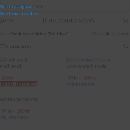
Skip to navigation
Skip to main content
MENY
Hem
/
Produkter märkta ”Politiker”
Visar alla 3 resultat
Visa sidmeny
Machiavelli
Stockholms historia
269
kr
99
kr
–
269
kr
Lägg till i varukorg
Välj alternativ
Göteborgs historia
99
kr
–
289
kr
Välj alternativ