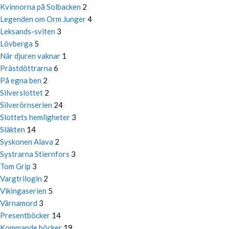
Kvinnorna på Solbacken
2
Legenden om Orm Junger
4
Leksands-sviten
3
Lövberga
5
När djuren vaknar
1
Prästdöttrarna
6
På egna ben
2
Silverslottet
2
Silverörnserien
24
Slottets hemligheter
3
Släkten
14
Syskonen Alava
2
Systrarna Stiernfors
3
Tom Grip
3
Vargtrilogin
2
Vikingaserien
5
Värnamord
3
Presentböcker
14
Kommande böcker
19