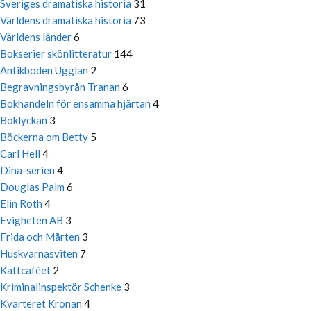
Sveriges dramatiska historia
31
Världens dramatiska historia
73
Världens länder
6
Bokserier skönlitteratur
144
Antikboden Ugglan
2
Begravningsbyrån Tranan
6
Bokhandeln för ensamma hjärtan
4
Boklyckan
3
Böckerna om Betty
5
Carl Hell
4
Dina-serien
4
Douglas Palm
6
Elin Roth
4
Evigheten AB
3
Frida och Mårten
3
Huskvarnasviten
7
Kattcaféet
2
Kriminalinspektör Schenke
3
Kvarteret Kronan
4