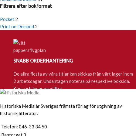
Filtrera efter bokformat
Pocket
2
Print on Demand
2
SNABB ORDERHANTERING
De allra flesta av våra titlar kan skickas från vårt lager inom
2 arbetsdagar. Undantagen noteras på respektive boksida.
Köp- och leveransvillkor
Historiska Media är Sveriges främsta förlag för utgivning av
historisk litteratur.
Telefon: 046-33 34 50
Bantorget 3