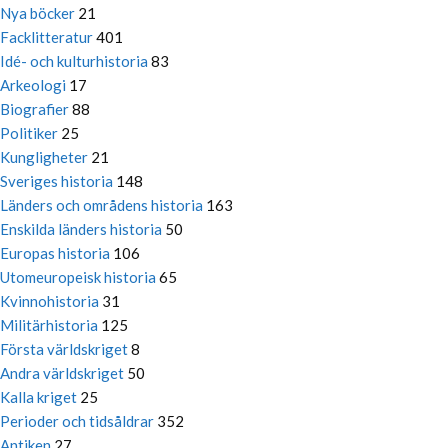
Nya böcker
21
Facklitteratur
401
Idé- och kulturhistoria
83
Arkeologi
17
Biografier
88
Politiker
25
Kungligheter
21
Sveriges historia
148
Länders och områdens historia
163
Enskilda länders historia
50
Europas historia
106
Utomeuropeisk historia
65
Kvinnohistoria
31
Militärhistoria
125
Första världskriget
8
Andra världskriget
50
Kalla kriget
25
Perioder och tidsåldrar
352
Antiken
27