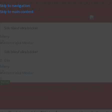
Böcker om historia – historiska händelser, historiska kvinnor och
Skip to navigation
män, historia då och nu!
Skip to main content
INTEGRITETSPOLICY
KONTAKT
PRESS
KÖPVILLKOR
Meny
0
0
kr
Meny
0
BUTIK!
BÖCKER
BOKSERIER
FÖRFATTARE
ARTIKLAR
OM FÖRLAGET
PRESS
KONTAKT
BOKCIRKEL
SKOLA
PODCAST