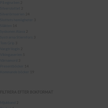
På egna ben
2
Silverslottet
2
Silverörnserien
24
Slottets hemligheter
3
Släkten
14
Syskonen Alava
2
Systrarna Stiernfors
3
Tom Grip
3
Vargtrilogin
2
Vikingaserien
5
Värnamord
3
Presentböcker
14
Kommande böcker
19
FILTRERA EFTER BOKFORMAT
Mjukband
2