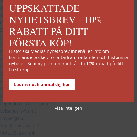
Bokhandeln för ensamma hjärtan
4
UPPSKATTADE
Boklyckan
3
NYHETSBREV - 10%
Böckerna om Betty
5
Carl Hell
4
RABATT PÅ DITT
Dina-serien
4
Douglas Palm
6
FÖRSTA KÖP!
Elin Roth
4
Historiska Medias nyhetsbrev innehåller info om
Evigheten AB
3
kommande böcker, författarframträdanden och historiska
Frida och Mårten
3
nyheter. Som ny prenumerant får du 10% rabatt på ditt
Huskvarnasviten
7
första köp.
Kattcaféet
2
Kriminalinspektör Schenke
3
Läs mer och anmäl dig här
Kvarteret Kronan
4
Kvinnorna på Solbacken
2
Legenden om Orm Junger
4
Visa inte igen
Leksands-sviten
3
Lövberga
5
När djuren vaknar
1
Prästdöttrarna
6