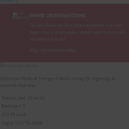
Pocket
1
SNABB ORDERHANTERING
De allra flesta av våra titlar kan skickas från vårt
lager inom 2 arbetsdagar. Undantagen noteras på
respektive boksida.
Köp- och leveransvillkor
Historiska Media är Sveriges främsta förlag för utgivning av
historisk litteratur.
Telefon: 046-33 34 50
Bantorget 3
222 29 Lund
Org nr 556770-8408