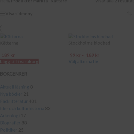
Hem
/
Produkter märkta ”Kättare”
Visar alla 2 resultat
Visa sidmeny
Kättarna
Stockholms blodbad
189
kr
99
kr
–
189
kr
Lägg till i varukorg
Välj alternativ
BOKGENRER
Aktuell läsning
8
Nya böcker
21
Facklitteratur
401
Idé- och kulturhistoria
83
Arkeologi
17
Biografier
88
Politiker
25