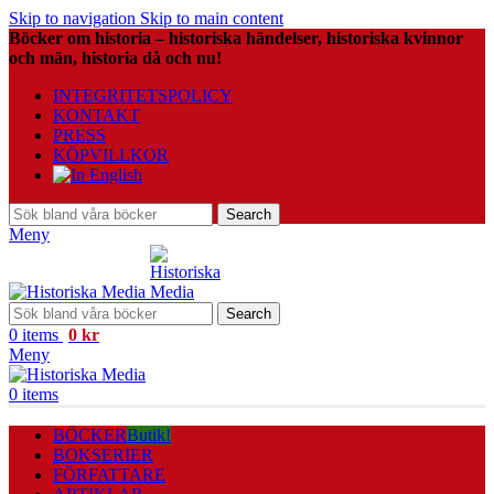
Skip to navigation
Skip to main content
Böcker om historia – historiska händelser, historiska kvinnor
och män, historia då och nu!
INTEGRITETSPOLICY
KONTAKT
PRESS
KÖPVILLKOR
Search
Meny
Search
0
items
0
kr
Meny
0
items
BÖCKER
Butik!
BOKSERIER
FÖRFATTARE