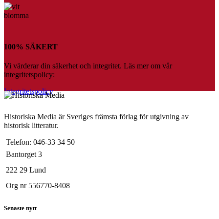
100% SÄKERT
Vi värderar din säkerhet och integritet. Läs mer om vår
integritetspolicy:
Integritetspolicy
Historiska Media är Sveriges främsta förlag för utgivning av
historisk litteratur.
Telefon: 046-33 34 50
Bantorget 3
222 29 Lund
Org nr 556770-8408
Senaste nytt