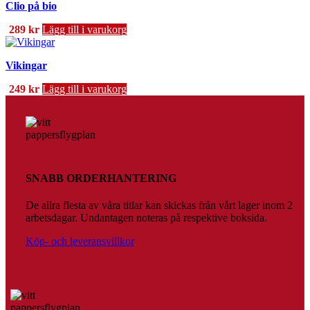
Clio på bio
289
kr
Lägg till i varukorg
Vikingar
249
kr
Lägg till i varukorg
SNABB ORDERHANTERING
De allra flesta av våra titlar kan skickas från vårt lager inom 2
arbetsdagar. Undantagen noteras på respektive boksida.
Köp- och leveransvillkor