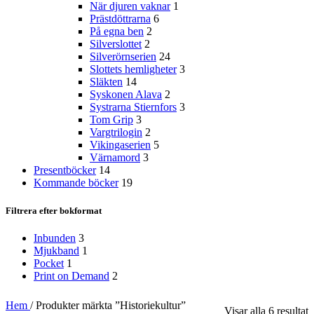
När djuren vaknar
1
Prästdöttrarna
6
På egna ben
2
Silverslottet
2
Silverörnserien
24
Slottets hemligheter
3
Släkten
14
Syskonen Alava
2
Systrarna Stiernfors
3
Tom Grip
3
Vargtrilogin
2
Vikingaserien
5
Värnamord
3
Presentböcker
14
Kommande böcker
19
Filtrera efter bokformat
Inbunden
3
Mjukband
1
Pocket
1
Print on Demand
2
Hem
/
Produkter märkta ”Historiekultur”
S
Visar alla 6 resultat