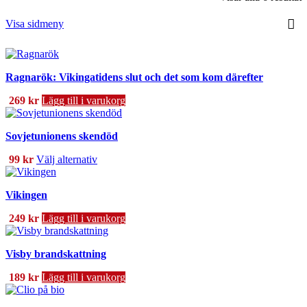
e
s
Visa sidmeny
Ragnarök: Vikingatidens slut och det som kom därefter
269
kr
Lägg till i varukorg
Sovjetunionens skendöd
Den
99
kr
Välj alternativ
här
produkten
Vikingen
har
flera
249
kr
Lägg till i varukorg
varianter.
De
olika
Visby brandskattning
alternativen
kan
189
kr
Lägg till i varukorg
väljas
på
produktsidan