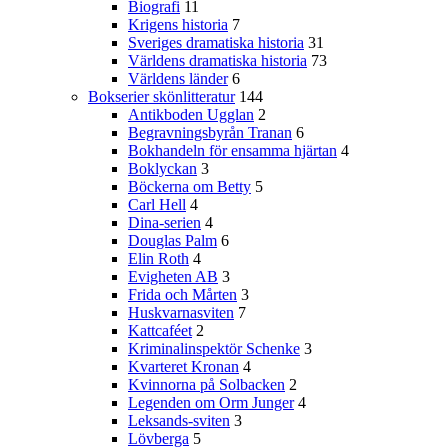
Biografi
11
Krigens historia
7
Sveriges dramatiska historia
31
Världens dramatiska historia
73
Världens länder
6
Bokserier skönlitteratur
144
Antikboden Ugglan
2
Begravningsbyrån Tranan
6
Bokhandeln för ensamma hjärtan
4
Boklyckan
3
Böckerna om Betty
5
Carl Hell
4
Dina-serien
4
Douglas Palm
6
Elin Roth
4
Evigheten AB
3
Frida och Mårten
3
Huskvarnasviten
7
Kattcaféet
2
Kriminalinspektör Schenke
3
Kvarteret Kronan
4
Kvinnorna på Solbacken
2
Legenden om Orm Junger
4
Leksands-sviten
3
Lövberga
5