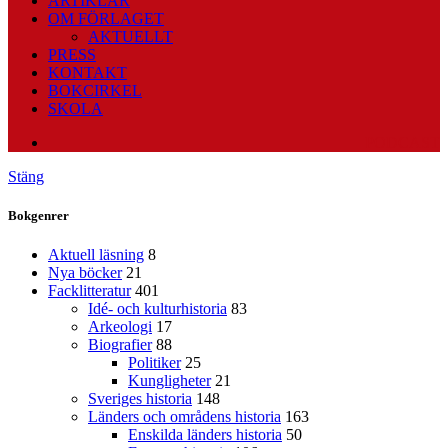
ARTIKLAR
OM FÖRLAGET
AKTUELLT
PRESS
KONTAKT
BOKCIRKEL
SKOLA
PODCAST
Stäng
Bokgenrer
Aktuell läsning
8
Nya böcker
21
Facklitteratur
401
Idé- och kulturhistoria
83
Arkeologi
17
Biografier
88
Politiker
25
Kungligheter
21
Sveriges historia
148
Länders och områdens historia
163
Enskilda länders historia
50