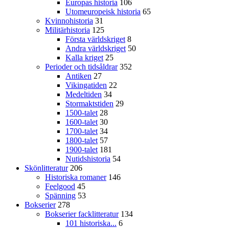
Europas historia
106
Utomeuropeisk historia
65
Kvinnohistoria
31
Militärhistoria
125
Första världskriget
8
Andra världskriget
50
Kalla kriget
25
Perioder och tidsåldrar
352
Antiken
27
Vikingatiden
22
Medeltiden
34
Stormaktstiden
29
1500-talet
28
1600-talet
30
1700-talet
34
1800-talet
57
1900-talet
181
Nutidshistoria
54
Skönlitteratur
206
Historiska romaner
146
Feelgood
45
Spänning
53
Bokserier
278
Bokserier facklitteratur
134
101 historiska...
6