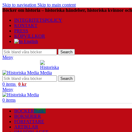
Skip to navigation
Skip to main content
Böcker om historia – historiska händelser, historiska kvinnor och
INTEGRITETSPOLICY
KONTAKT
PRESS
KÖPVILLKOR
Search
Meny
Search
0
items
0
kr
Meny
0
items
BÖCKER
Butik!
BOKSERIER
FÖRFATTARE
ARTIKLAR