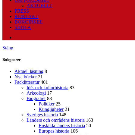
OM FÖRLAGET
AKTUELLT
PRESS
KONTAKT
BOKCIRKEL
SKOLA
Stäng
Bokgenrer
Aktuell läsning
8
Nya böcker
21
Facklitteratur
401
Idé- och kulturhistoria
83
Arkeologi
17
Biografier
88
Politiker
25
Kungligheter
21
Sveriges historia
148
Länders och områdens historia
163
Enskilda länders historia
50
Europas historia
106