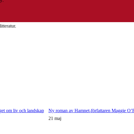
y:
tteratur.
Ny roman av Hamnet-författaren Maggie O’Far
21 maj