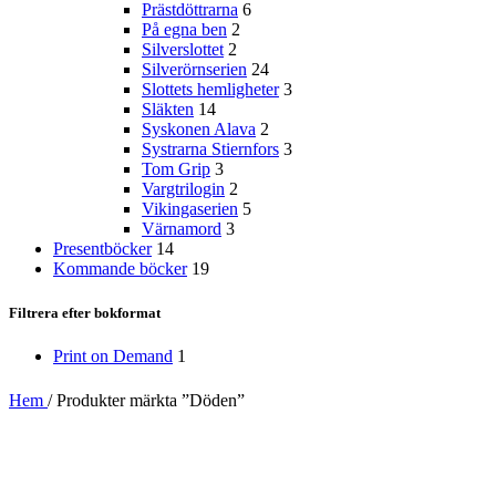
Prästdöttrarna
6
På egna ben
2
Silverslottet
2
Silverörnserien
24
Slottets hemligheter
3
Släkten
14
Syskonen Alava
2
Systrarna Stiernfors
3
Tom Grip
3
Vargtrilogin
2
Vikingaserien
5
Värnamord
3
Presentböcker
14
Kommande böcker
19
Filtrera efter bokformat
Print on Demand
1
Hem
/
Produkter märkta ”Döden”