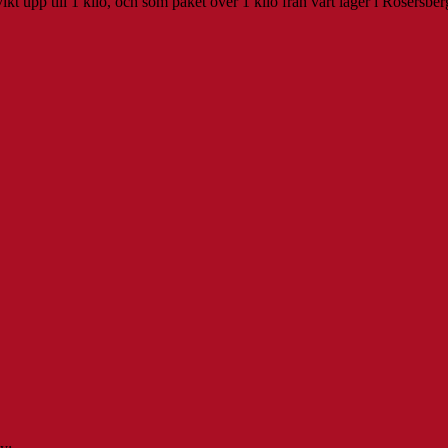
t upp till 1 kilo, och som paket över 1 kilo från vårt lager i Rosersber