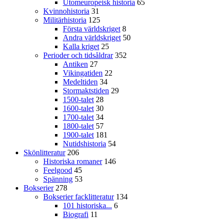
Utomeuropeisk historia
65
Kvinnohistoria
31
Militärhistoria
125
Första världskriget
8
Andra världskriget
50
Kalla kriget
25
Perioder och tidsåldrar
352
Antiken
27
Vikingatiden
22
Medeltiden
34
Stormaktstiden
29
1500-talet
28
1600-talet
30
1700-talet
34
1800-talet
57
1900-talet
181
Nutidshistoria
54
Skönlitteratur
206
Historiska romaner
146
Feelgood
45
Spänning
53
Bokserier
278
Bokserier facklitteratur
134
101 historiska...
6
Biografi
11