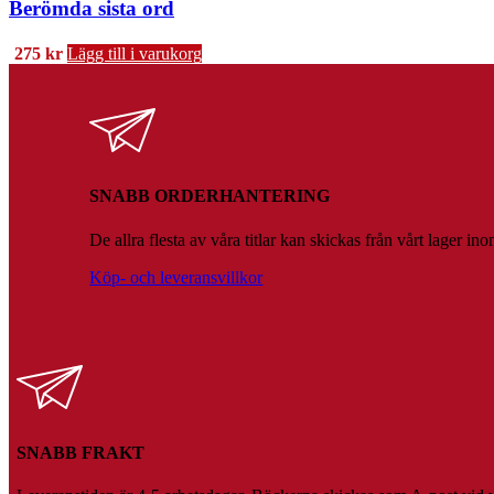
Berömda sista ord
275
kr
Lägg till i varukorg
SNABB ORDERHANTERING
De allra flesta av våra titlar kan skickas från vårt lager 
Köp- och leveransvillkor
SNABB FRAKT