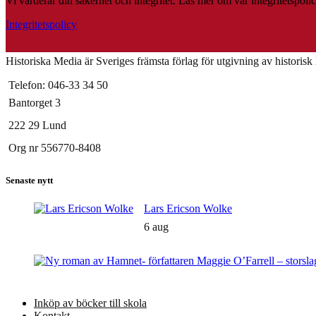
Vi värderar din säkerhet och integritet. Läs mer om vår integritetspolic
Integritetspolicy
Historiska Media är Sveriges främsta förlag för utgivning av historisk li
Telefon: 046-33 34 50
Bantorget 3
222 29 Lund
Org nr 556770-8408
Senaste nytt
Lars Ericson Wolke
6 aug
Inköp av böcker till skola
Kontakt