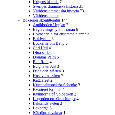
Krigens historia
7
Sveriges dramatiska historia
31
Världens dramatiska historia
73
Världens länder
6
Bokserier skönlitteratur
144
Antikboden Ugglan
2
Begravningsbyrån Tranan
6
Bokhandeln för ensamma hjärtan
4
Boklyckan
3
Böckerna om Betty
5
Carl Hell
4
Dina-serien
4
Douglas Palm
6
Elin Roth
4
Evigheten AB
3
Frida och Mårten
3
Huskvarnasviten
7
Kattcaféet
2
Kriminalinspektör Schenke
3
Kvarteret Kronan
4
Kvinnorna på Solbacken
2
Legenden om Orm Junger
4
Leksands-sviten
3
Lövberga
5
När djuren vaknar
1