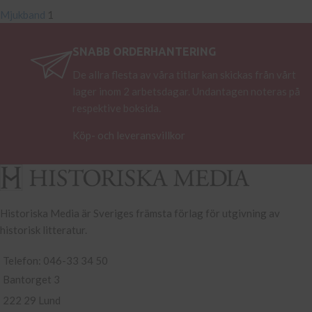
Mjukband
1
SNABB ORDERHANTERING
De allra flesta av våra titlar kan skickas från vårt
lager inom 2 arbetsdagar. Undantagen noteras på
respektive boksida.
Köp- och leveransvillkor
Historiska Media är Sveriges främsta förlag för utgivning av
historisk litteratur.
Telefon: 046-33 34 50
Bantorget 3
222 29 Lund