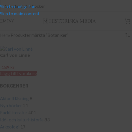
Skip to navigation
Skip to main content
MENY
Hem
Produkter märkta ”Botaniker”
Carl von Linné
189
kr
Lägg till i varukorg
BOKGENRER
Aktuell läsning
8
Nya böcker
21
Facklitteratur
401
Idé- och kulturhistoria
83
Arkeologi
17