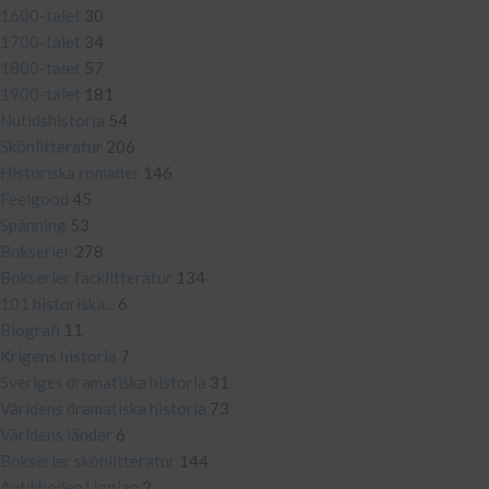
1600-talet
30
1700-talet
34
1800-talet
57
1900-talet
181
Nutidshistoria
54
Skönlitteratur
206
Historiska romaner
146
Feelgood
45
Spänning
53
Bokserier
278
Bokserier facklitteratur
134
101 historiska...
6
Biografi
11
Krigens historia
7
Sveriges dramatiska historia
31
Världens dramatiska historia
73
Världens länder
6
Bokserier skönlitteratur
144
Antikboden Ugglan
2