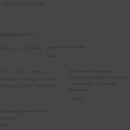
Org nr 556770-8408
SENASTE NYTT
Lars Ericson Wolke
6 aug
Ny roman av Hamnet-
författaren Maggie O’Farrell
– storslaget om liv och
landskap
21 maj
Inköp av böcker till skola
Kontakt
Press