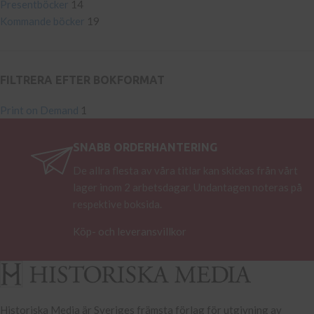
Presentböcker
14
Kommande böcker
19
FILTRERA EFTER BOKFORMAT
Print on Demand
1
SNABB ORDERHANTERING
De allra flesta av våra titlar kan skickas från vårt
lager inom 2 arbetsdagar. Undantagen noteras på
respektive boksida.
Köp- och leveransvillkor
Historiska Media är Sveriges främsta förlag för utgivning av