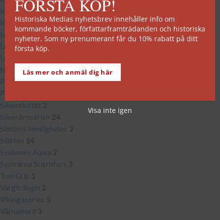
FÖRSTA KÖP!
Kvarteret Kronan
4
Historiska Medias nyhetsbrev innehåller info om
Kvinnorna på Solbacken
2
kommande böcker, författarframträdanden och historiska
Legenden om Orm Junger
4
nyheter. Som ny prenumerant får du 10% rabatt på ditt
Leksands-sviten
3
första köp.
Lövberga
5
När djuren vaknar
1
Läs mer och anmäl dig här
Prästdöttrarna
6
På egna ben
2
Silverslottet
2
Visa inte igen
Silverörnserien
24
Slottets hemligheter
3
Släkten
14
Syskonen Alava
2
Systrarna Stiernfors
3
Tom Grip
3
Vargtrilogin
2
Vikingaserien
5
Värnamord
3