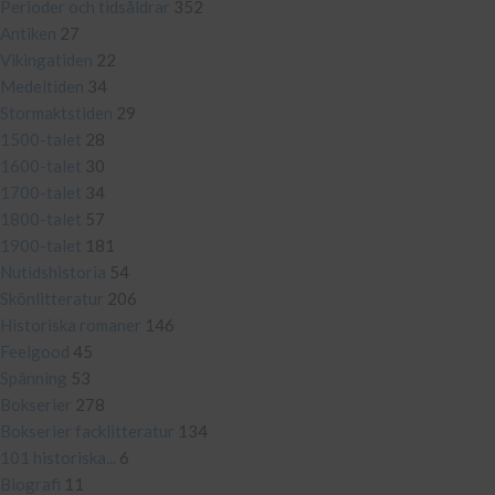
Perioder och tidsåldrar
352
Antiken
27
Vikingatiden
22
Medeltiden
34
Stormaktstiden
29
1500-talet
28
1600-talet
30
1700-talet
34
1800-talet
57
1900-talet
181
Nutidshistoria
54
Skönlitteratur
206
Historiska romaner
146
Feelgood
45
Spänning
53
Bokserier
278
Bokserier facklitteratur
134
101 historiska...
6
Biografi
11