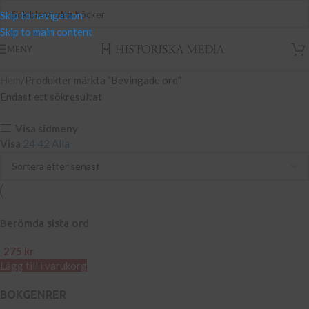
Skip to navigation
Skip to main content
MENY
Hem
Produkter märkta ”Bevingade ord”
Endast ett sökresultat
Visa sidmeny
Visa
24
42
Alla
Berömda sista ord
275
kr
Lägg till i varukorg
BOKGENRER