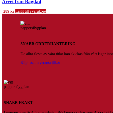
Arvet från Bagdad
289
kr
Lägg till i varukorg
SNABB ORDERHANTERING
De allra flesta av våra titlar kan skickas från vårt lager 
Köp- och leveransvillkor
SNABB FRAKT
Leveranstiden är 4-5 arbetsdagar. Böckerna skickas som A-post vid vik