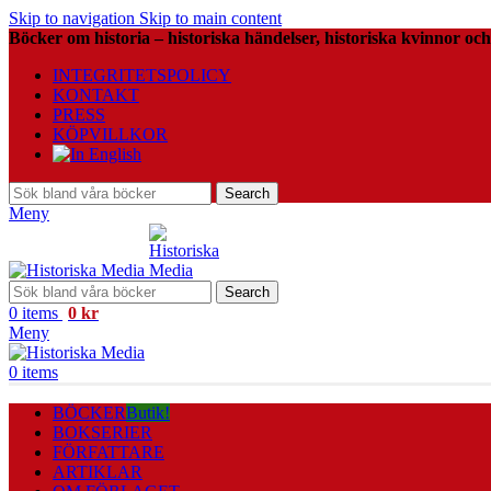
Skip to navigation
Skip to main content
Böcker om historia – historiska händelser, historiska kvinnor och
INTEGRITETSPOLICY
KONTAKT
PRESS
KÖPVILLKOR
Search
Meny
Search
0
items
0
kr
Meny
0
items
BÖCKER
Butik!
BOKSERIER
FÖRFATTARE
ARTIKLAR