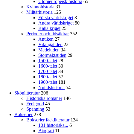
Utomeuropeisk historia
65
Kvinnohistoria
31
Militärhistoria
125
Första världskriget
8
Andra världskriget
50
Kalla kriget
25
Perioder och tidsåldrar
352
Antiken
27
Vikingatiden
22
Medeltiden
34
Stormaktstiden
29
1500-talet
28
1600-talet
30
1700-talet
34
1800-talet
57
1900-talet
181
Nutidshistoria
54
Skönlitteratur
206
Historiska romaner
146
Feelgood
45
Spänning
53
Bokserier
278
Bokserier facklitteratur
134
101 historiska...
6
Biografi
11