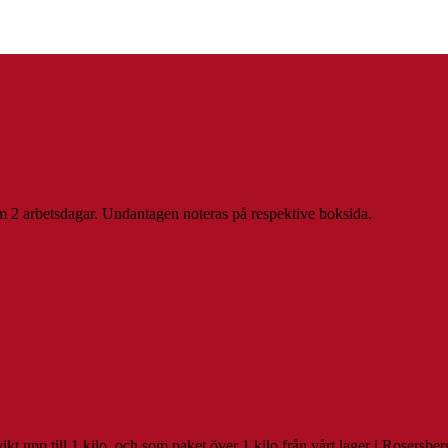
inom 2 arbetsdagar. Undantagen noteras på respektive boksida.
t upp till 1 kilo, och som paket över 1 kilo från vårt lager i Rosersber