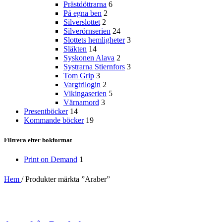
Prästdöttrarna
6
På egna ben
2
Silverslottet
2
Silverörnserien
24
Slottets hemligheter
3
Släkten
14
Syskonen Alava
2
Systrarna Stiernfors
3
Tom Grip
3
Vargtrilogin
2
Vikingaserien
5
Värnamord
3
Presentböcker
14
Kommande böcker
19
Filtrera efter bokformat
Print on Demand
1
Hem
/
Produkter märkta ”Araber”