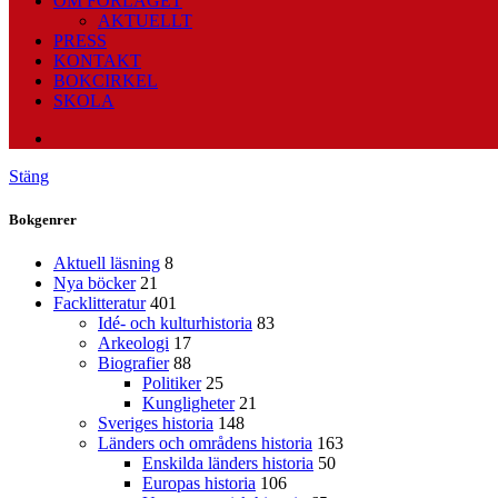
OM FÖRLAGET
AKTUELLT
PRESS
KONTAKT
BOKCIRKEL
SKOLA
Stäng
Bokgenrer
Aktuell läsning
8
Nya böcker
21
Facklitteratur
401
Idé- och kulturhistoria
83
Arkeologi
17
Biografier
88
Politiker
25
Kungligheter
21
Sveriges historia
148
Länders och områdens historia
163
Enskilda länders historia
50
Europas historia
106