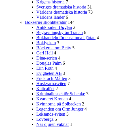
Krigens historia
7
Sveriges dramatiska historia
31
Världens dramatiska historia
73
Världens länder
6
Bokserier skönlitteratur
144
Antikboden Ugglan
2
Begravningsbyrån Tranan
6
Bokhandeln för ensamma hjärtan
4
Boklyckan
3
Böckerna om Betty
5
Carl Hell
4
Dina-serien
4
Douglas Palm
6
Elin Roth
4
Evigheten AB
3
Frida och Mårten
3
Huskvarnasviten
7
Kattcaféet
2
Kriminalinspektör Schenke
3
Kvarteret Kronan
4
Kvinnorna på Solbacken
2
Legenden om Orm Junger
4
Leksands-sviten
3
Lövberga
5
När djuren vaknar
1