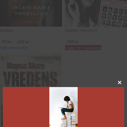
Kedjan
Baader-Meinhof
99
kr
–
249
kr
189
kr
Välj alternativ
Lägg till i varukorg