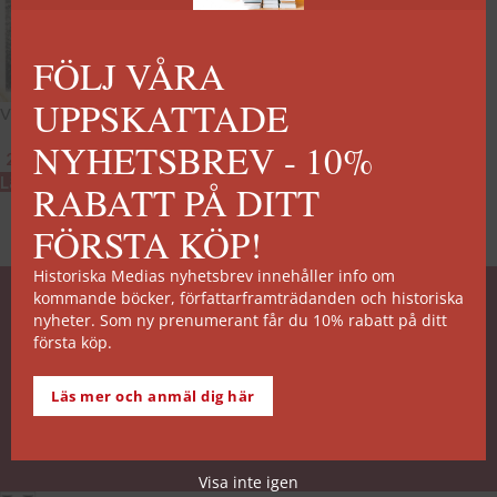
FÖLJ VÅRA
UPPSKATTADE
Vredens dag
NYHETSBREV - 10%
249
kr
Lägg till i varukorg
RABATT PÅ DITT
FÖRSTA KÖP!
Historiska Medias nyhetsbrev innehåller info om
kommande böcker, författarframträdanden och historiska
SNABB ORDERHANTERING
nyheter. Som ny prenumerant får du 10% rabatt på ditt
första köp.
De allra flesta av våra titlar kan skickas från vårt
lager inom 2 arbetsdagar. Undantagen noteras på
Läs mer och anmäl dig här
respektive boksida.
Köp- och leveransvillkor
Visa inte igen