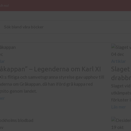
ch nu!
ec
04
dec
lar
Artiklar
åkappan” – Legenderna om Karl XI
Slaget
drabb
XI:s flitiga och samvetsgranna styrelse gav upphov till
nderna om Gråkappan, då han iförd grå kappa red
Slaget vi
gnito genom landet.
utkämpats 
mer
förluster 
Läs mer
ov
19
okt