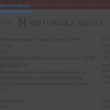
öcker om historia – historiska händelser, historiska kvinnor och män, historia då o
Skip to navigation
Skip to main content
MENY
05
feb
18
d
Artiklar
Artik
Melodifestivalen: En historia från 1958
“Gr
till Covid-19
Karl 
lege
Melodifestivalen är en årlig sångtävling i Sverige, vars
inko
vinnare får chansen att uppträda i Eurovision Song
Läs 
Contest. Men när startade Melodifestivalen och varför?
Läs mer
29
nov
02
n