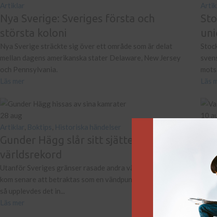
Artiklar
Artik
Nya Sverige: Sveriges första och
Sto
största koloni
un
Nya Sverige sträckte sig över ett område som är delat
Stock
mellan dagens amerikanska stater Delaware, New Jersey
sven
och Pennsylvania.
motsa
Läs mer
Läs 
28
aug
10
a
Artiklar
,
Boktips
,
Historiska händelser
Artik
Gunder Hägg slår sitt sjätte
Var
världsrekord
Den 
jungf
Utanför Sveriges gränser rasade andra världskriget. 1942
Läs 
kom senare att betraktas som en vändpunkt i striderna, men
så upplevdes det in...
Läs mer