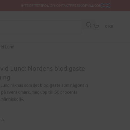
INTEGRITETSPOLICY
KONTAKT
PRESS
KÖPVILLKOR
0
KR
 vid Lund: Nordens blodigaste
ning
d Lund räknas som det blodigaste som någonsin
på svensk mark, med upp till 50 procents
i människoliv.