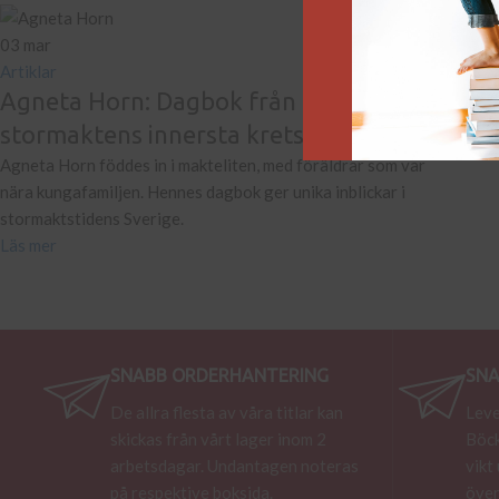
03
mar
Artiklar
Agneta Horn: Dagbok från
stormaktens innersta krets
Agneta Horn föddes in i makteliten, med föräldrar som var
nära kungafamiljen. Hennes dagbok ger unika inblickar i
stormaktstidens Sverige.
Läs mer
SNABB ORDERHANTERING
SNA
De allra flesta av våra titlar kan
Leve
skickas från vårt lager inom 2
Böck
arbetsdagar. Undantagen noteras
vikt
på respektive boksida.
över