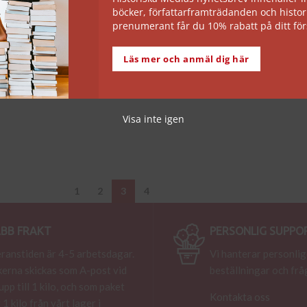
böcker, författarframträdanden och histor
prenumerant får du 10% rabatt på ditt för
Läs mer och anmäl dig här
Visa inte igen
1
2
3
4
BB FRAKT
PERSONLIG SUPPO
ranstiden är 4-5 arbetsdagar.
Vi hanterar personlig
erna skickas som A-post vid
beställningar och frå
 upp till 1 kilo, och som paket
Kontakta oss
 1 kilo från vårt lager i