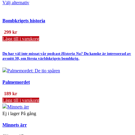
Den
99 kr
Välj alternativ
kan
här
till
väljas
produkten
189 kr
på
Bombkrigets historia
har
produktsidan
flera
299
kr
varianter.
Lägg till i varukorg
De
olika
Du har väl inte missat vår podcast
Historia Nu?
Du kanske är intresserad av
alternativen
avsnitt 30, om första världskrigets bombkrig.
kan
väljas
på
produktsidan
Palmemordet
189
kr
Lägg till i varukorg
Ej i lager
På gång
Minnets ärr