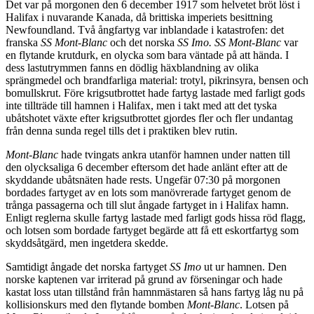
Det var på morgonen den 6 december 1917 som helvetet bröt löst i
Halifax i nuvarande Kanada, då brittiska imperiets besittning
Newfoundland. Två ångfartyg var inblandade i katastrofen: det
franska
SS Mont-Blanc
och det norska
SS Imo. SS Mont-Blanc
var
en flytande krutdurk, en olycka som bara väntade på att hända. I
dess lastutrymmen fanns en dödlig häxblandning av olika
sprängmedel och brandfarliga material: trotyl, pikrinsyra, bensen och
bomullskrut. Före krigsutbrottet hade fartyg lastade med farligt gods
inte tillträde till hamnen i Halifax, men i takt med att det tyska
ubåtshotet växte efter krigsutbrottet gjordes fler och fler undantag
från denna sunda regel tills det i praktiken blev rutin.
Mont-Blanc
hade tvingats ankra utanför hamnen under natten till
den olycksaliga 6 december eftersom det hade anlänt efter att de
skyddande ubåtsnäten hade rests. Ungefär 07:30 på morgonen
bordades fartyget av en lots som manövrerade fartyget genom de
trånga passagerna och till slut ångade fartyget in i Halifax hamn.
Enligt reglerna skulle fartyg lastade med farligt gods hissa röd flagg,
och lotsen som bordade fartyget begärde att få ett eskortfartyg som
skyddsåtgärd, men ingetdera skedde.
Samtidigt ångade det norska fartyget
SS Imo
ut ur hamnen. Den
norske kaptenen var irriterad på grund av förseningar och hade
kastat loss utan tillstånd från hamnmästaren så hans fartyg låg nu på
kollisionskurs med den flytande bomben
Mont-Blanc
. Lotsen på