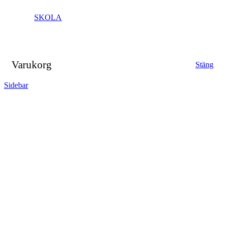
SKOLA
Varukorg
Stäng
Sidebar
Close
this
module
FÖLJ VÅRA