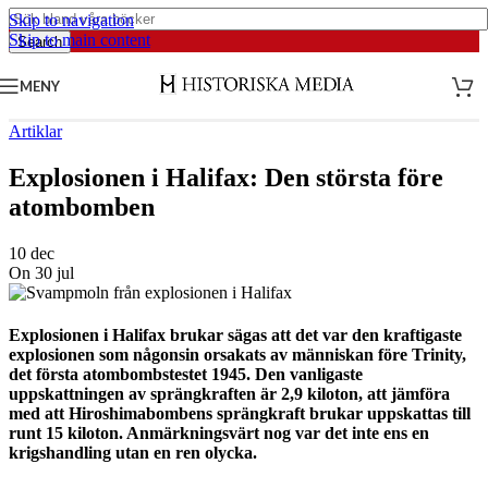
Skip to navigation
Skip to main content
Search
MENY
Artiklar
Explosionen i Halifax: Den största före
atombomben
10 dec
On 30 jul
Explosionen i Halifax brukar sägas att det var den kraftigaste
explosionen som någonsin orsakats av människan före Trinity,
det första atombombstestet 1945. Den vanligaste
uppskattningen av sprängkraften är 2,9 kiloton, att jämföra
med att Hiroshimabombens sprängkraft brukar uppskattas till
runt 15 kiloton. Anmärkningsvärt nog var det inte ens en
krigshandling utan en ren olycka.