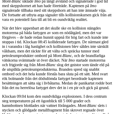
Mont-Blanc
siktade
Imo
på långt avstånd och signalerade i god tid
med skeppshornet att han hade företräde. Kaptenen på
Imo
signalerade tillbaka med sitt skeppshorn att han inte ämnade väja.
De fortsatte att utbyta arga signaler tills kollisionskursen gick från att
vara en potentiell fara till att bli en oundviklig realitet.
När det blev uppenbart att det skulle ske en kollision stängdes
motorerna på båda fartygen av som en nödåtgärd, men det var
förgäves – de hade redan hunnit uppnå för hög fart och kunde inte
stoppas i tid. Klockan 08:45 kolliderade fartygen. De närmast gled
in i varandra i låg hastighet och kollisionen blev såldes inte särskilt
våldsam, men det räckte för att välta och spräcka tunnor med
petroleumprodukter ombord på
Mont-Blanc
, och de brandfarliga
vätskorna svämmade ut över däcket. När
Imo
startade motorerna
och frigjorde sig från
Mont-Blanc
slog det gnistor som tände eld på
de utspillda petroleumprodukterna. Branden spred sig snabbt
ombord och det hela kunde förstås bara sluta på ett sätt. Med svart
rök bolmande från det dödsdömda fartyget beordrade kaptenen
besättningen att sätta sig i livbåtarna. Medan de panikartat rodde bort
från det nu herrelösa fartyget drev det in i en pir och gick på grund.
Klockan 09:04 kom den oundvikliga explosionen. I dess centrum
steg temperaturen på ett ögonblick till 5 000 grader och
hamnbottnen blottlades när vattnet förångades.
Mont-Blanc
slets i
stycken och glödgade metallfragment från skrovet regnade över