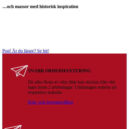
…och massor med historisk inspiration
Psst! Är du lärare? Se hit!
SNABB ORDERHANTERING
De allra flesta av våra titlar kan skickas från vårt
lager inom 2 arbetsdagar. Undantagen noteras på
respektive boksida.
Köp- och leveransvillkor