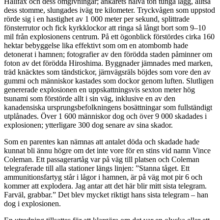
Halifax och dess omgivningar; ankarets halva ton tunga lägg, alltså
dess stomme, slungades iväg tre kilometer. Tryckvågen som uppstod
rörde sig i en hastighet av 1 000 meter per sekund, splittrade
fönsterrutor och fick kyrkklockor att ringa så långt bort som 9–10
mil från explosionens centrum. På ett ögonblick förstördes cirka 160
hektar bebyggelse lika effektivt som om en atombomb hade
detonerat i hamnen; fotografier av den förödda staden påminner om
foton av det förödda Hiroshima. Byggnader jämnades med marken,
träd knäcktes som tändstickor, järnvägsräls böjdes som vore den av
gummi och människor kastades som dockor genom luften. Slutligen
genererade explosionen en uppskattningsvis sexton meter hög
tsunami som förstörde allt i sin väg, inklusive en av den
kanadensiska ursprungsbefolkningens bosättningar som fullständigt
utplånades. Över 1 600 människor dog och över 9 000 skadades i
explosionen; ytterligare 300 dog senare av sina skador.
Som en parentes kan nämnas att antalet döda och skadade hade
kunnat bli ännu högre om det inte vore för en stins vid namn Vince
Coleman. Ett passagerartåg var på väg till platsen och Coleman
telegraferade till alla stationer längs linjen: ”Stanna tåget. Ett
ammunitionsfartyg står i lågor i hamnen, är på väg mot pir 6 och
kommer att explodera. Jag antar att det här blir mitt sista telegram.
Farväl, grabbar.” Det blev mycket riktigt hans sista telegram – han
dog i explosionen.