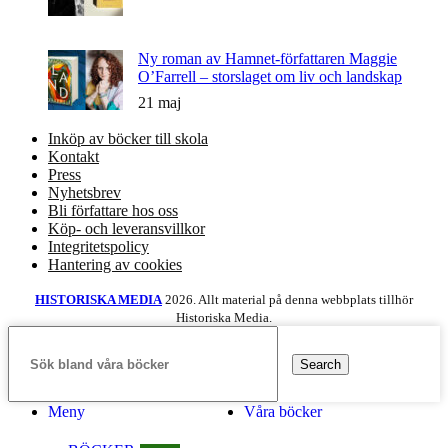
Ny roman av Hamnet-författaren Maggie
O’Farrell – storslaget om liv och landskap
21 maj
Inköp av böcker till skola
Kontakt
Press
Nyhetsbrev
Bli författare hos oss
Köp- och leveransvillkor
Integritetspolicy
Hantering av cookies
HISTORISKA MEDIA
2026. Allt material på denna webbplats tillhör
Historiska Media.
Search
Meny
Våra böcker