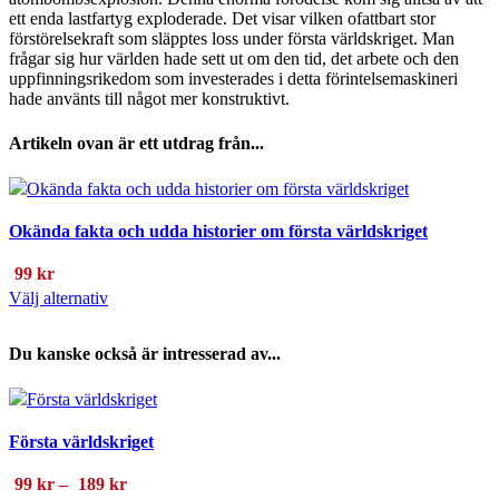
ett enda lastfartyg exploderade. Det visar vilken ofattbart stor
förstörelsekraft som släpptes loss under första världskriget. Man
frågar sig hur världen hade sett ut om den tid, det arbete och den
uppfinningsrikedom som investerades i detta förintelsemaskineri
hade använts till något mer konstruktivt.
Artikeln ovan är ett utdrag från...
Okända fakta och udda historier om första världskriget
99
kr
Den
Välj alternativ
här
produkten
Du kanske också är intresserad av...
har
flera
varianter.
Första världskriget
De
olika
Prisintervall:
99
kr
–
189
kr
alternativen