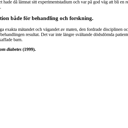
 hade då lämnat sitt experimentstadium och var på god väg att bli en reg
.
ktion både för behandling och forskning.
ändiga exakta mätandet och vägandet av maten, den fordrade disciplinen o
ehandlingen resultat. Det var inte längre svältande dödsdömda patienter
skaffade barn.
 om diabetes
(1999).