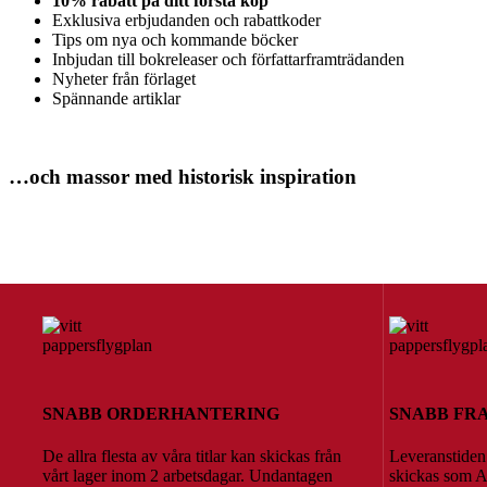
10% rabatt på ditt första köp
Exklusiva erbjudanden och rabattkoder
Tips om nya och kommande böcker
Inbjudan till bokreleaser och författarframträdanden
Nyheter från förlaget
Spännande artiklar
…och massor med historisk inspiration
SNABB ORDERHANTERING
SNABB FR
De allra flesta av våra titlar kan skickas från
Leveranstiden
vårt lager inom 2 arbetsdagar. Undantagen
skickas som A-