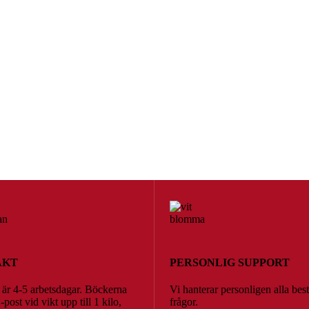
AKT
PERSONLIG SUPPORT
 är 4-5 arbetsdagar. Böckerna
Vi hanterar personligen alla bes
post vid vikt upp till 1 kilo,
frågor.