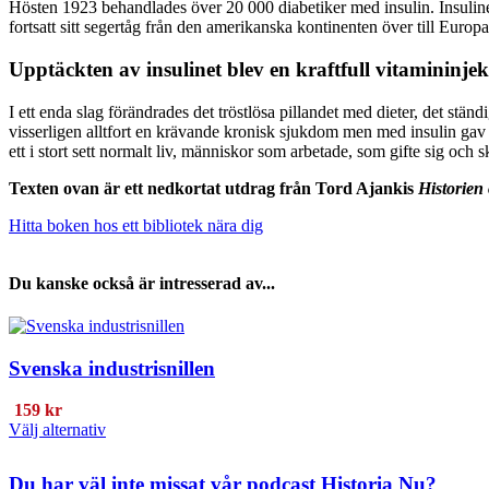
Hösten 1923 behandlades över 20 000 diabetiker med insulin. Insulinet
fortsatt sitt segertåg från den amerikanska kontinenten över till Europa
Upptäckten av insulinet blev en kraftfull vitamininje
I ett enda slag förändrades det tröstlösa pillandet med dieter, det st
visserligen alltfort en krävande kronisk sjukdom men med insulin gav b
ett i stort sett normalt liv, människor som arbetade, som gifte sig och 
Texten ovan är ett nedkortat utdrag från Tord Ajankis
Historien
Hitta boken hos ett bibliotek nära dig
Du kanske också är intresserad av...
Svenska industrisnillen
159
kr
Den
Välj alternativ
här
produkten
Du har väl inte missat vår podcast
Historia Nu?
har