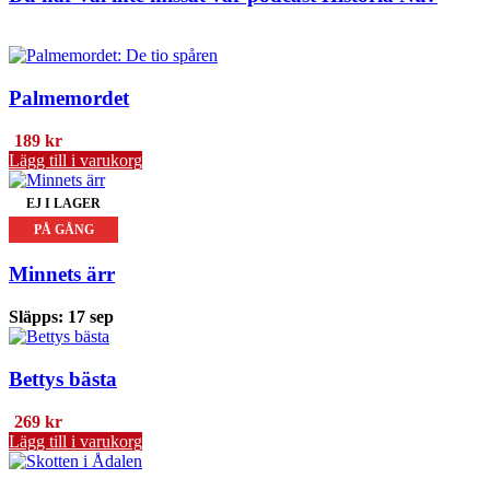
flera
varianter.
De
olika
Palmemordet
alternativen
kan
väljas
189
kr
på
Lägg till i varukorg
produktsidan
EJ I LAGER
PÅ GÅNG
Minnets ärr
Släpps: 17 sep
Bettys bästa
269
kr
Lägg till i varukorg