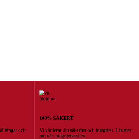
100% SÄKERT
tällningar och
Vi värderar din säkerhet och integritet. Läs mer
om vår integritetspolicy: