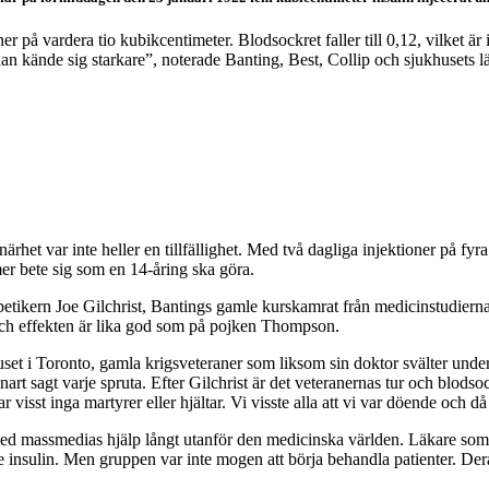
r på vardera tio kubikcentimeter. Blodsockret faller till 0,12, vilket 
t han kände sig starkare”, noterade Banting, Best, Collip och sjukhusets
het var inte heller en tillfällighet. Med två dagliga injektioner på fyra
er bete sig som en 14-åring ska göra.
ikern Joe Gilchrist, Bantings gamle kurskamrat från medicinstudierna s
 och effekten är lika god som på pojken Thompson.
huset i Toronto, gamla krigsveteraner som liksom sin doktor svälter under
nart sagt varje spruta. Efter Gilchrist är det veteranernas tur och blodso
 visst inga martyrer eller hjältar. Vi visste alla att vi var döende och 
ed massmedias hjälp långt utanför den medicinska världen. Läkare som
gde insulin. Men gruppen var inte mogen att börja behandla patienter. Dera