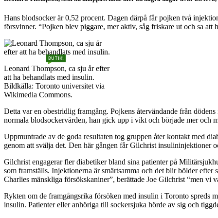
Hans blodsocker är 0,52 procent. Dagen därpå får pojken två injektione
försvinner. “Pojken blev piggare, mer aktiv, såg friskare ut och sa at
BUTIK!
Leonard Thompson, ca sju år efter
att ha behandlats med insulin.
Bildkälla: Toronto universitet via
Wikimedia Commons.
Detta var en obestridlig framgång. Pojkens återvändande från dödens när
normala blodsockervärden, han gick upp i vikt och började mer och m
Uppmuntrade av de goda resultaten tog gruppen åter kontakt med diabet
genom att svälja det. Den här gången får Gilchrist insulininjektioner
Gilchrist engagerar fler diabetiker bland sina patienter på Militärsjuk
som framställs. Injektionerna är smärtsamma och det blir bölder efter s
Charlies mänskliga försökskaniner”, berättade Joe Gilchrist “men vi var
Rykten om de framgångsrika försöken med insulin i Toronto spreds m
insulin. Patienter eller anhöriga till sockersjuka hörde av sig och tig