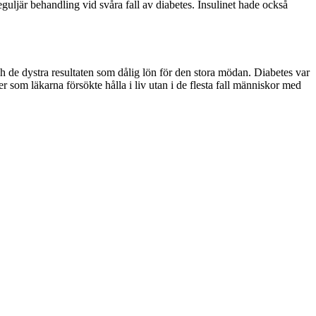
uljär behandling vid svåra fall av diabetes. Insulinet hade också
ch de dystra resultaten som dålig lön för den stora mödan. Diabetes var
 som läkarna försökte hålla i liv utan i de flesta fall människor med