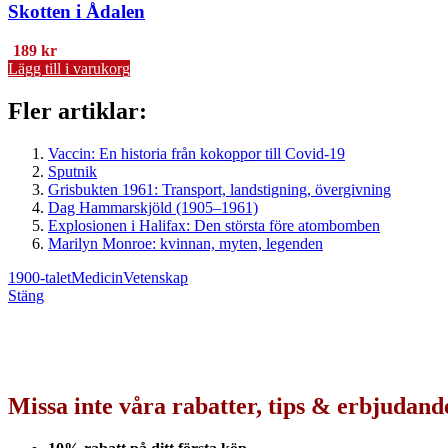
Skotten i Ådalen
189
kr
Lägg till i varukorg
Fler artiklar:
Vaccin: En historia från kokoppor till Covid-19
Sputnik
Grisbukten 1961: Transport, landstigning, övergivning
Dag Hammarskjöld (1905–1961)
Explosionen i Halifax: Den största före atombomben
Marilyn Monroe: kvinnan, myten, legenden
1900-talet
Medicin
Vetenskap
Stäng
Missa inte våra rabatter, tips & erbjudan