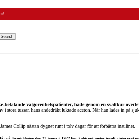
nu!
Search
betalande välgörenhetspatienter, hade genom en svältkur överlevt 
v i stora tussar, hans andedräkt luktade aceton. När han lades in på s
James Collip nästan dygnet runt i tolv dagar för att förbättra insulinet.
år på förmiddagen den 23 januari 1922 fem kubicentimeter insulin injecerat u