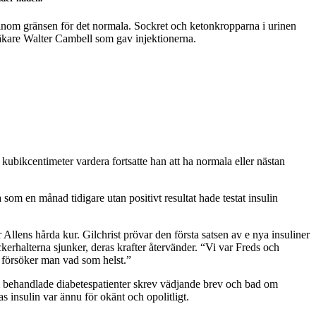
är inom gränsen för det normala. Sockret och ketonkropparna i urinen
 läkare Walter Cambell som gav injektionerna.
 kubikcentimeter vardera fortsatte han att ha normala eller nästan
om en månad tidigare utan positivt resultat hade testat insulin
 Allens hårda kur. Gilchrist prövar den första satsen av e nya insuliner
ckerhalterna sjunker, deras krafter återvänder. “Vi var Freds och
då försöker man vad som helst.”
 behandlade diabetespatienter skrev vädjande brev och bad om
s insulin var ännu för okänt och opolitligt.