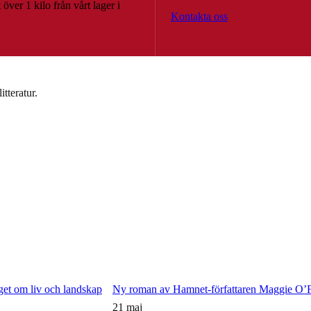
över 1 kilo från vårt lager i
Kontakta oss
tteratur.
Ny roman av Hamnet-författaren Maggie O’Far
21 maj