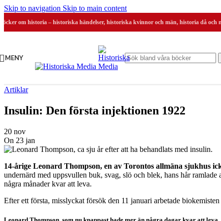
Skip to navigation
Skip to main content
Böcker om historia – historiska händelser, historiska kvinnor och män, historia då och 
MENY
Artiklar
Insulin: Den första injektionen 1922
20 nov
On 23 jan
14-årige Leonard Thompson, en av Torontos allmäna sjukhus icke-
undernärd med uppsvullen buk, svag, slö och blek, hans hår ramlade a
några månader kvar att leva.
Efter ett första, misslyckat försök den 11 januari arbetade biokemisten 
Leonard Thompson, som nu knappast hade mer än några dagar kvar att leva, f