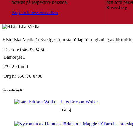
noteras på respektive boksida.
och som paket 
Rosersberg.
Köp- och leveransvillkor
Historiska Media är Sveriges främsta förlag för utgivning av historisk li
Telefon: 046-33 34 50
Bantorget 3
222 29 Lund
Org nr 556770-8408
Senaste nytt
Lars Ericson Wolke
6 aug