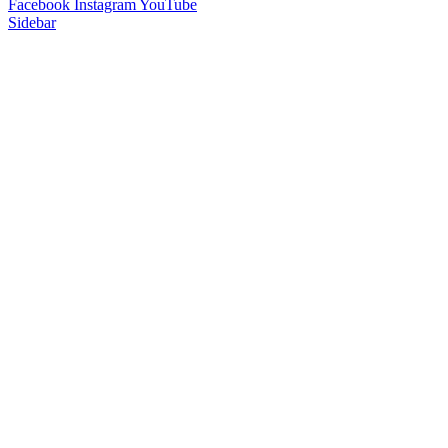
Facebook
Instagram
YouTube
Sidebar
Close
this
module
FÖLJ VÅRA
UPPSKATTADE
NYHETSBREV - 10%
RABATT PÅ DITT
FÖRSTA KÖP!