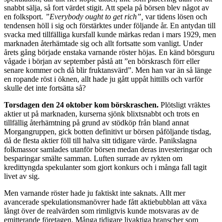
snabbt sälja, så fort värdet stigit. Att spela på börsen blev något av
en folksport.
”Everybody ought to get rich”,
var tidens lösen och
tendensen höll i sig och förstärktes under följande år. En antydan till
svacka med tillfälliga kursfall kunde märkas redan i mars 1929, men
marknaden återhämtade sig och allt fortsatte som vanligt. Under
årets gång började enstaka varnande röster höjas. En känd börsguru
vågade i början av september påstå att ”en börskrasch förr eller
senare kommer och då blir fruktansvärd”. Men han var än så länge
en ropande röst i öknen, allt hade ju gått uppåt hittills och varför
skulle det inte fortsätta så?
Torsdagen den 24 oktober kom börskraschen.
Plötsligt vräktes
aktier ut på marknaden, kurserna sjönk blixtsnabbt och trots en
tillfällig återhämtning på grund av stödköp från bland annat
Morgangruppen, gick botten definitivt ur börsen påföljande tisdag,
då de flesta aktier föll till halva sitt tidigare värde. Panikslagna
folkmassor samlades utanför börsen medan deras investeringar och
besparingar smälte samman. Luften surrade av rykten om
kredittyngda spekulanter som gjort konkurs och i många fall tagit
livet av sig.
Men varnande röster hade ju faktiskt inte saknats. Allt mer
avancerade spekulationsmanövrer hade fått aktiebubblan att växa
långt över de realvärden som rimligtvis kunde motsvaras av de
emitterande företagen. Många tidigare livaktiga branscher som