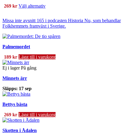
Den
269
kr
Välj alternativ
här
produkten
Missa inte avsnitt 165 i podcasten Historia Nu, som behandlar
har
Folkhemmets framväxt i Sverige
.
flera
varianter.
De
olika
Palmemordet
alternativen
kan
189
kr
Lägg till i varukorg
väljas
på
Ej i lager
På gång
produktsidan
Minnets ärr
Släpps: 17 sep
Bettys bästa
269
kr
Lägg till i varukorg
Skotten i Ådalen