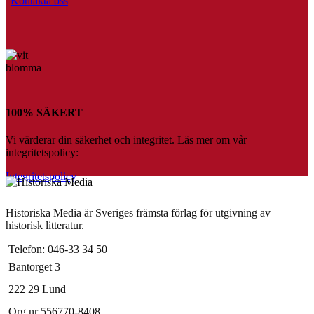
Kontakta oss
100% SÄKERT
Vi värderar din säkerhet och integritet. Läs mer om vår
integritetspolicy:
Integritetspolicy
Historiska Media är Sveriges främsta förlag för utgivning av
historisk litteratur.
Telefon: 046-33 34 50
Bantorget 3
222 29 Lund
Org nr 556770-8408