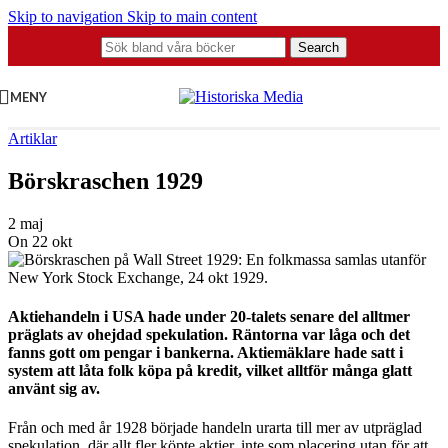
Skip to navigation
Skip to main content
Search
MENY
Artiklar
Börskraschen 1929
2 maj
On 22 okt
Aktiehandeln i USA hade under 20-talets senare del alltmer
präglats av ohejdad spekulation. Räntorna var låga och det
fanns gott om pengar i bankerna. Aktiemäklare hade satt i
system att låta folk köpa på kredit, vilket alltför många glatt
använt sig av.
Från och med år 1928 började handeln urarta till mer av utpräglad
spekulation, där allt fler köpte aktier, inte som placering utan för att