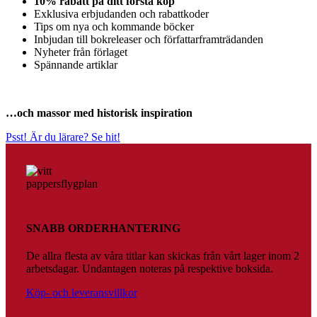
10% rabatt på ditt första köp
Exklusiva erbjudanden och rabattkoder
Tips om nya och kommande böcker
Inbjudan till bokreleaser och författarframträdanden
Nyheter från förlaget
Spännande artiklar
…och massor med historisk inspiration
Psst! Är du lärare? Se hit!
SNABB ORDERHANTERING
De allra flesta av våra titlar kan skickas från vårt lager inom 2
arbetsdagar. Undantagen noteras på respektive boksida.
Köp- och leveransvillkor