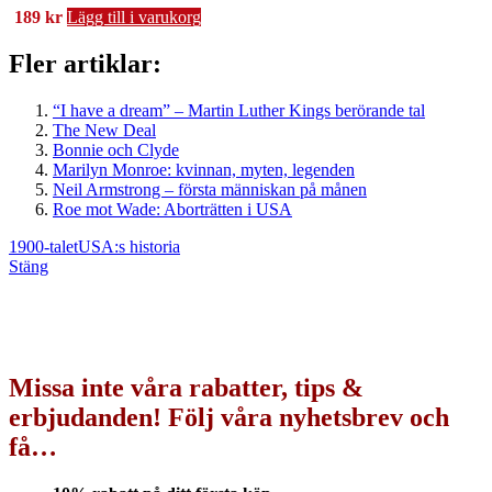
189
kr
Lägg till i varukorg
Fler artiklar:
“I have a dream” – Martin Luther Kings berörande tal
The New Deal
Bonnie och Clyde
Marilyn Monroe: kvinnan, myten, legenden
Neil Armstrong – första människan på månen
Roe mot Wade: Aborträtten i USA
1900-talet
USA:s historia
Stäng
Missa inte våra rabatter, tips &
erbjudanden! Följ våra nyhetsbrev och
få…