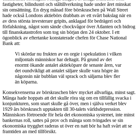
fastigheter, bilindustri och ståltillverkning hade under året minskat
sin omsättning. En dryg månad före börskraschen på Wall Street
hade också Londons aktiebörs drabbats av ett svårt bakslag när en
av dess största investerare gripits, anklagad för bedrägeri och
förfalskning, något som sände chockvågor över Atlanten och bidrog
till finanskatastrofen som tog sin början den 24 oktober. I ett
ögonblick av eftertanke konstaterade chefen för Chase National
Bank att:
Vi skördar nu frukten av en orgie i spekulation i vilken
miljontals människor har deltagit. På grund av det
enormt ökande antalet aktieköpare de senaste åren, var
det oundvikligt att antalet säljare skulle vara högre än
någonsin när bubblan väl sprack och säljarna blev fler
än köparna.
Konsekvenserna av börskraschen blev mycket allvarliga, minst sagt.
Många hade hoppats att det skulle röra sig om en tillfällig svacka i
konjunkturen, som snart skulle gå över, men i själva verket blev
1929 års börskrasch upptakten till 30-talets världsdepression.
Människors förtroende för hela det ekonomiska systemet, inte minst
bankernas roll, sattes på prov och många som tvingades se sin
ekonomiska trygghet raderas ut över en natt bör ha haft svårt att se
framtiden an med tillförsikt.