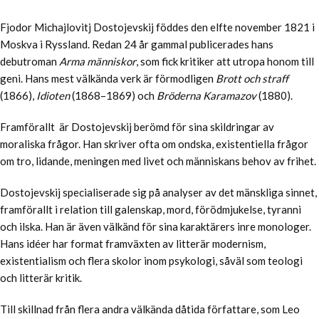
Fjodor Michajlovitj Dostojevskij föddes den elfte november 1821 i
Moskva i Ryssland. Redan 24 år gammal publicerades hans
debutroman
Arma människor
, som fick kritiker att utropa honom till
geni. Hans mest välkända verk är förmodligen
Brott och straff
(1866),
Idioten
(1868–1869) och
Bröderna Karamazov
(1880).
Framförallt är Dostojevskij berömd för sina skildringar av
moraliska frågor. Han skriver ofta om ondska, existentiella frågor
om tro, lidande, meningen med livet och människans behov av frihet.
Dostojevskij specialiserade sig på analyser av det mänskliga sinnet,
framförallt i relation till galenskap, mord, förödmjukelse, tyranni
och ilska. Han är även välkänd för sina karaktärers inre monologer.
Hans idéer har format framväxten av litterär modernism,
existentialism och flera skolor inom psykologi, såväl som teologi
och litterär kritik.
Till skillnad från flera andra välkända dåtida författare, som Leo