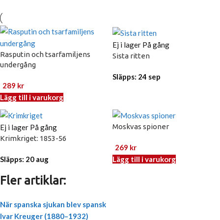
Ej i lager
På gång
Rasputin och tsarfamiljens
Sista ritten
undergång
Släpps: 24 sep
289
kr
Lägg till i varukorg
Moskvas spioner
Ej i lager
På gång
Krimkriget: 1853-56
269
kr
Släpps: 20 aug
Lägg till i varukorg
Fler artiklar:
När spanska sjukan blev spansk
Ivar Kreuger (1880–1932)