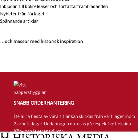
Inbjudan till bokreleaser och författarframträdanden
Nyheter från förlaget
Spännande artiklar
…och massor med historisk inspiration
SNABB ORDERHANTERING
De allra flesta av våra titlar kan skickas från vårt lager inom
2 arbetsdagar. Undantagen noteras på respektive boksida.
Köp- och leveransvillkor