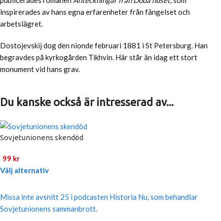
publicerades romanen
Anteckningar från Döda huset
, som
inspirerades av hans egna erfarenheter från fängelset och
arbetslägret.
Dostojevskij dog den nionde februari 1881 i St Petersburg. Han
begravdes på kyrkogården Tikhvin. Här står än idag ett stort
monument vid hans grav.
Du kanske också är intresserad av...
Sovjetunionens skendöd
99
kr
Välj alternativ
Missa inte avsnitt 25 i podcasten Historia Nu, som behandlar
Sovjetunionens sammanbrott.