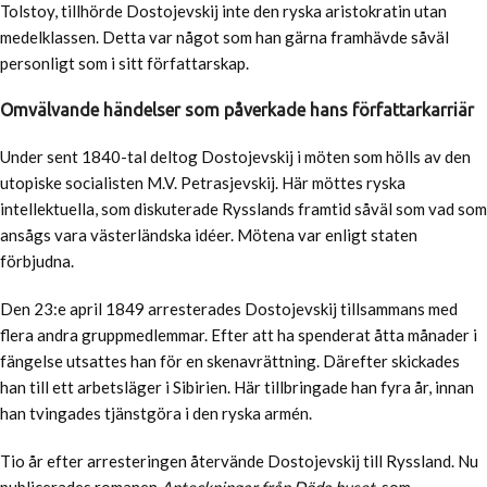
Tolstoy, tillhörde Dostojevskij inte den ryska aristokratin utan
medelklassen. Detta var något som han gärna framhävde såväl
personligt som i sitt författarskap.
Omvälvande händelser som påverkade hans författarkarriär
Under sent 1840-tal deltog Dostojevskij i möten som hölls av den
utopiske socialisten M.V. Petrasjevskij. Här möttes ryska
intellektuella, som diskuterade Rysslands framtid såväl som vad som
ansågs vara västerländska idéer. Mötena var enligt staten
förbjudna.
Den 23:e april 1849 arresterades Dostojevskij tillsammans med
flera andra gruppmedlemmar. Efter att ha spenderat åtta månader i
fängelse utsattes han för en skenavrättning. Därefter skickades
han till ett arbetsläger i Sibirien. Här tillbringade han fyra år, innan
han tvingades tjänstgöra i den ryska armén.
Tio år efter arresteringen återvände Dostojevskij till Ryssland. Nu