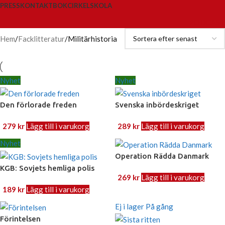
PRESS
KONTAKT
BOKCIRKEL
SKOLA
PODCAST
Hem
Facklitteratur
Militärhistoria
Nyhet
Nyhet
Den förlorade freden
Svenska inbördeskriget
279
kr
Lägg till i varukorg
289
kr
Lägg till i varukorg
Nyhet
Operation Rädda Danmark
KGB: Sovjets hemliga polis
269
kr
Lägg till i varukorg
189
kr
Lägg till i varukorg
Ej i lager
På gång
Förintelsen