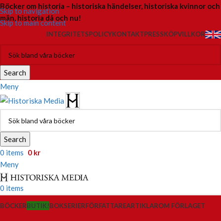
Böcker om historia – historiska händelser, historiska kvinnor och
Skip to navigation
män, historia då och nu!
Skip to main content
INTEGRITETSPOLICY
KONTAKT
PRESS
KÖPVILLKOR
Search
Meny
Search
0
items
0
kr
Meny
0
items
BÖCKER
BUTIK!
BOKSERIER
FÖRFATTARE
ARTIKLAR
OM FÖRLAGET