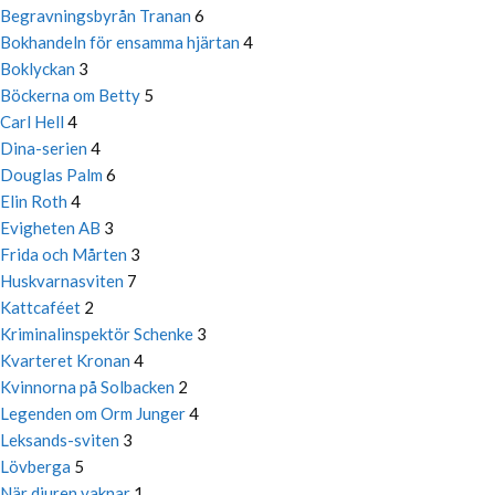
Begravningsbyrån Tranan
6
Bokhandeln för ensamma hjärtan
4
Boklyckan
3
Böckerna om Betty
5
Carl Hell
4
Dina-serien
4
Douglas Palm
6
Elin Roth
4
Evigheten AB
3
Frida och Mårten
3
Huskvarnasviten
7
Kattcaféet
2
Kriminalinspektör Schenke
3
Kvarteret Kronan
4
Kvinnorna på Solbacken
2
Legenden om Orm Junger
4
Leksands-sviten
3
Lövberga
5
När djuren vaknar
1