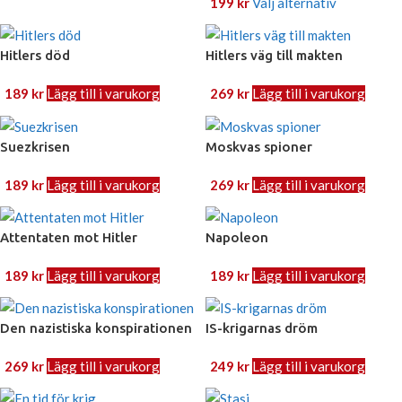
199
kr
Välj alternativ
Hitlers död
Hitlers väg till makten
189
kr
Lägg till i varukorg
269
kr
Lägg till i varukorg
Suezkrisen
Moskvas spioner
189
kr
Lägg till i varukorg
269
kr
Lägg till i varukorg
Attentaten mot Hitler
Napoleon
189
kr
Lägg till i varukorg
189
kr
Lägg till i varukorg
Den nazistiska konspirationen
IS-krigarnas dröm
269
kr
Lägg till i varukorg
249
kr
Lägg till i varukorg