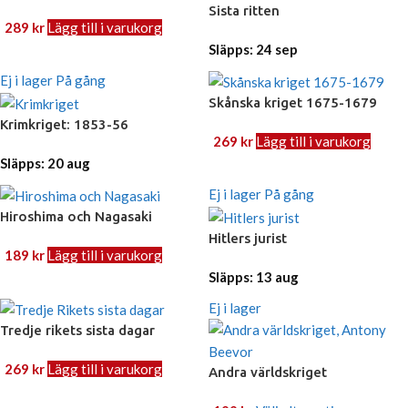
Sista ritten
289
kr
Lägg till i varukorg
Släpps: 24 sep
Ej i lager
På gång
Skånska kriget 1675-1679
Krimkriget: 1853-56
269
kr
Lägg till i varukorg
Släpps: 20 aug
Ej i lager
På gång
Hiroshima och Nagasaki
Hitlers jurist
189
kr
Lägg till i varukorg
Släpps: 13 aug
Ej i lager
Tredje rikets sista dagar
269
kr
Lägg till i varukorg
Andra världskriget