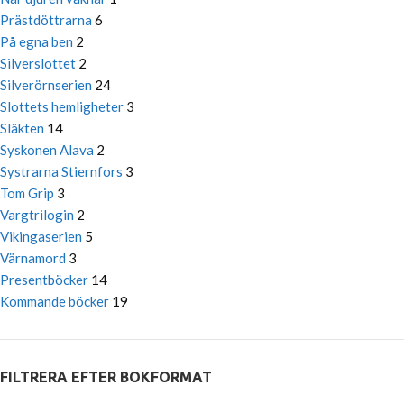
Prästdöttrarna
6
På egna ben
2
Silverslottet
2
Silverörnserien
24
Slottets hemligheter
3
Släkten
14
Syskonen Alava
2
Systrarna Stiernfors
3
Tom Grip
3
Vargtrilogin
2
Vikingaserien
5
Värnamord
3
Presentböcker
14
Kommande böcker
19
FILTRERA EFTER BOKFORMAT