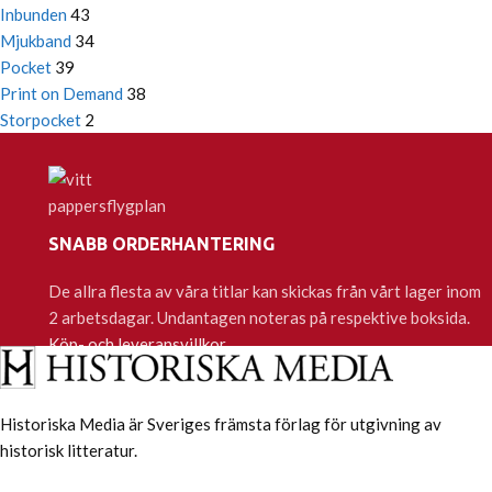
Inbunden
43
Mjukband
34
Pocket
39
Print on Demand
38
Storpocket
2
SNABB ORDERHANTERING
De allra flesta av våra titlar kan skickas från vårt lager inom
2 arbetsdagar. Undantagen noteras på respektive boksida.
Köp- och leveransvillkor
Historiska Media är Sveriges främsta förlag för utgivning av
historisk litteratur.