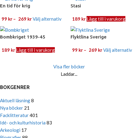
En tid för krig
Stasi
99
kr
–
269
kr
Välj alternativ
189
kr
Lägg till i varukorg
Bombkriget 1939-45
Flyktlina Sverige
189
kr
Lägg till i varukorg
99
kr
–
269
kr
Välj alternativ
Visa fler böcker
Laddar...
BOKGENRER
Aktuell läsning
8
Nya böcker
21
Facklitteratur
401
Idé- och kulturhistoria
83
Arkeologi
17
Biografier
88