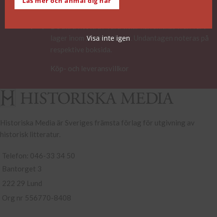
Läs mer och anmäl dig här
SNABB ORDERHANTERING
De allra flesta av våra titlar kan skickas från vårt
lager inom 2 arbetsdagar. Undantagen noteras på
Visa inte igen
respektive boksida.
Köp- och leveransvillkor
Historiska Media är Sveriges främsta förlag för utgivning av
historisk litteratur.
Telefon: 046-33 34 50
Bantorget 3
222 29 Lund
Org nr 556770-8408