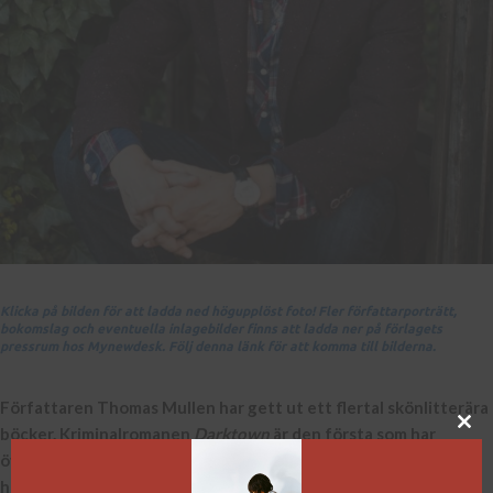
Klicka på bilden för att ladda ned högupplöst foto! Fler författarporträtt,
bokomslag och eventuella inlagebilder finns att ladda ner på förlagets
pressrum hos Mynewdesk. Följ denna länk för att komma till bilderna.
Författaren Thomas Mullen har gett ut ett flertal skönlitterära
böcker. Kriminalromanen
Darktown
är den första som har
översatts till svenska. Den har nominerats till flera priser och
har hyllats av läsare i såväl England som USA.