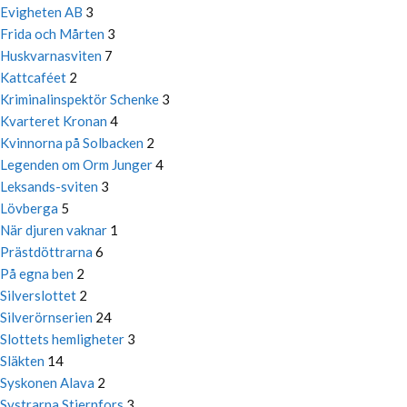
Evigheten AB
3
Frida och Mårten
3
Huskvarnasviten
7
Kattcaféet
2
Kriminalinspektör Schenke
3
Kvarteret Kronan
4
Kvinnorna på Solbacken
2
Legenden om Orm Junger
4
Leksands-sviten
3
Lövberga
5
När djuren vaknar
1
Prästdöttrarna
6
På egna ben
2
Silverslottet
2
Silverörnserien
24
Slottets hemligheter
3
Släkten
14
Syskonen Alava
2
Systrarna Stiernfors
3