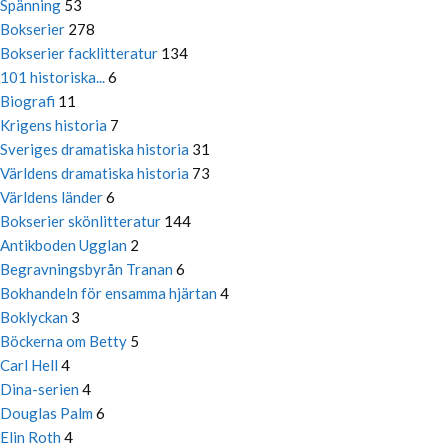
Spänning
53
Bokserier
278
Bokserier facklitteratur
134
101 historiska...
6
Biografi
11
Krigens historia
7
Sveriges dramatiska historia
31
Världens dramatiska historia
73
Världens länder
6
Bokserier skönlitteratur
144
Antikboden Ugglan
2
Begravningsbyrån Tranan
6
Bokhandeln för ensamma hjärtan
4
Boklyckan
3
Böckerna om Betty
5
Carl Hell
4
Dina-serien
4
Douglas Palm
6
Elin Roth
4