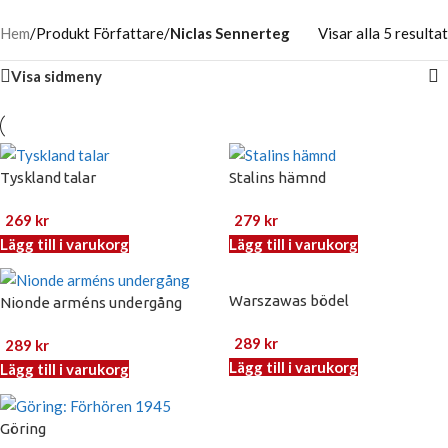
Hem
/
Produkt Författare
/
Niclas Sennerteg
Visar alla 5 resultat
Visa sidmeny
Tyskland talar
Stalins hämnd
269
kr
279
kr
Lägg till i varukorg
Lägg till i varukorg
Warszawas bödel
Nionde arméns undergång
289
kr
289
kr
Lägg till i varukorg
Lägg till i varukorg
Göring