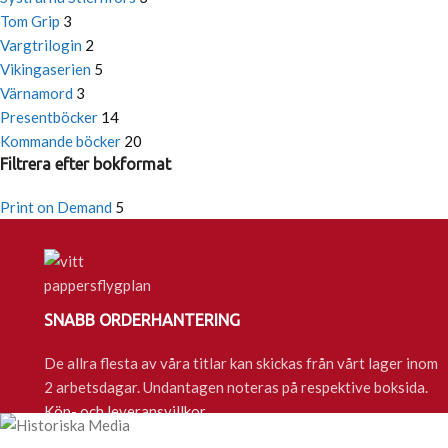
Tom Grip
3
Vargtrilogin
2
Vikingaserien
5
Värnamord
3
Presentböcker
14
Kommande böcker
20
Filtrera efter bokformat
Print on Demand
5
SNABB ORDERHANTERING
De allra flesta av våra titlar kan skickas från vårt lager inom
2 arbetsdagar. Undantagen noteras på respektive boksida.
Köp- och leveransvillkor