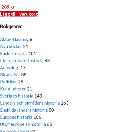
289
kr
Lägg till i varukorg
Bokgenrer
Aktuell läsning
8
Nya böcker
21
Facklitteratur
401
Idé- och kulturhistoria
83
Arkeologi
17
Biografier
88
Politiker
25
Kungligheter
21
Sveriges historia
148
Länders och områdens historia
163
Enskilda länders historia
50
Europas historia
106
Utomeuropeisk historia
65
Kvinnohistoria
31