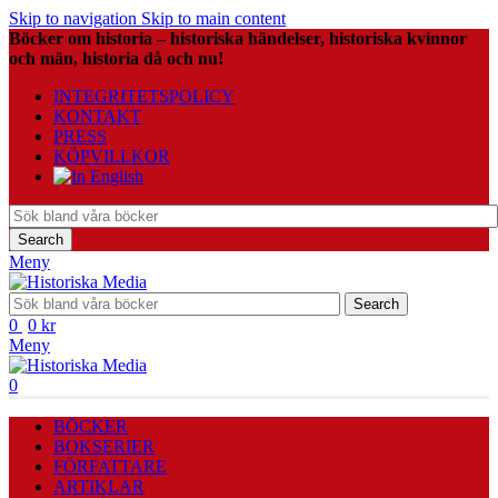
Skip to navigation
Skip to main content
Böcker om historia – historiska händelser, historiska kvinnor
och män, historia då och nu!
INTEGRITETSPOLICY
KONTAKT
PRESS
KÖPVILLKOR
Search
Meny
Search
0
0
kr
Meny
0
BÖCKER
BOKSERIER
FÖRFATTARE
ARTIKLAR