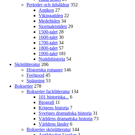
Perioder och tidsåldrar
352
Antiken
27
Vikingatiden
22
Medeltiden
34
Stormaktstiden
29
1500-talet
28
1600-talet
30
1700-talet
34
1800-talet
57
1900-talet
181
Nutidshistoria
54
Skönlitteratur
206
Historiska romaner
146
Feelgood
45
Spänning
53
Bokserier
278
Bokserier facklitteratur
134
101 historiska...
6
Biografi
11
Krigens historia
7
Sveriges dramatiska historia
31
Världens dramatiska historia
73
Världens länder
6
Bokserier skönlitteratur
144
Antikboden Ugglan
2