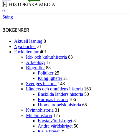
0
Stäng
BOKGENRER
Aktuell läsning
8
Nya böcker
21
Facklitteratur
401
Idé- och kulturhistoria
83
Arkeologi
17
Biografier
88
Politiker
25
Kungligheter
21
Sveriges historia
148
Länders och områdens historia
163
Enskilda länders historia
50
Europas historia
106
Utomeuropeisk historia
65
Kvinnohistoria
31
Militärhistoria
125
Första världskriget
8
Andra världskriget
50
Kalla kriget
25