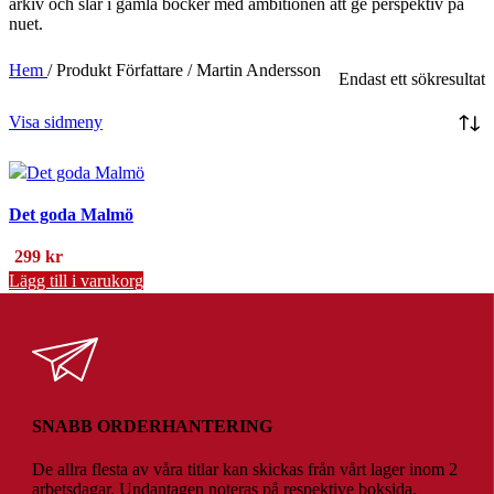
arkiv och slår i gamla böcker med ambitionen att ge perspektiv på
nuet.
Hem
/
Produkt Författare
/
Martin Andersson
Endast ett sökresultat
Visa sidmeny
Det goda Malmö
299
kr
Lägg till i varukorg
SNABB ORDERHANTERING
De allra flesta av våra titlar kan skickas från vårt lager inom 2
arbetsdagar. Undantagen noteras på respektive boksida.