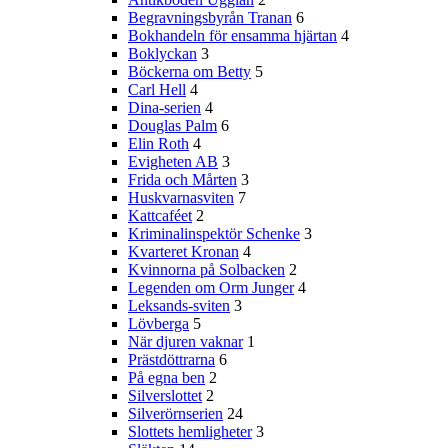
Begravningsbyrån Tranan
6
Bokhandeln för ensamma hjärtan
4
Boklyckan
3
Böckerna om Betty
5
Carl Hell
4
Dina-serien
4
Douglas Palm
6
Elin Roth
4
Evigheten AB
3
Frida och Mårten
3
Huskvarnasviten
7
Kattcaféet
2
Kriminalinspektör Schenke
3
Kvarteret Kronan
4
Kvinnorna på Solbacken
2
Legenden om Orm Junger
4
Leksands-sviten
3
Lövberga
5
När djuren vaknar
1
Prästdöttrarna
6
På egna ben
2
Silverslottet
2
Silverörnserien
24
Slottets hemligheter
3