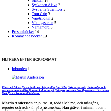
Släkten
14
Syskonen Alava
2
Systrarna Stiernfors
3
Tom Grip
3
Vargtrilogin
2
Vikingaserien
5
Värnamord
3
Presentböcker
14
Kommande böcker
19
FILTRERA EFTER BOKFORMAT
Inbunden
1
Klicka på bilden för att ladda ned högupplöst foto! Fler författarporträtt, bokomslag och
eventuella inlagebilder finns att ladda ner på förlagets pressrum hos Mynewdesk. Följ denna
länk för att komma till bilderna.
Martin Andersson
är journalist, född i Malmö, och mångårig
reporter och redaktör på
Sydsvenskan
. Han gräver i minnen, rotar i