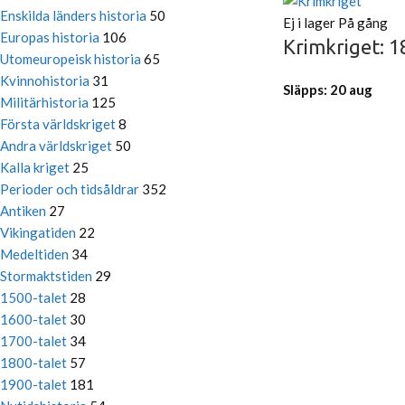
Enskilda länders historia
50
Ej i lager
På gång
Europas historia
106
Krimkriget: 1
Utomeuropeisk historia
65
Kvinnohistoria
31
Släpps: 20 aug
Militärhistoria
125
Första världskriget
8
Andra världskriget
50
Kalla kriget
25
Perioder och tidsåldrar
352
Antiken
27
Vikingatiden
22
Medeltiden
34
Stormaktstiden
29
1500-talet
28
1600-talet
30
1700-talet
34
1800-talet
57
1900-talet
181