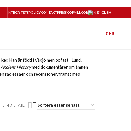
INTEGRITETSPOLICY
KONTAKT
PRESS
KÖPVILLKOR
0
KR
iker. Han är född i Växjö men bofast i Lund.
n
Ancient History
med dokumentärer om ämnen
t en rad essäer och recensioner, främst med
4
42
Alla