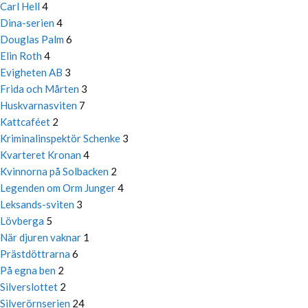
Carl Hell
4
Dina-serien
4
Douglas Palm
6
Elin Roth
4
Evigheten AB
3
Frida och Mårten
3
Huskvarnasviten
7
Kattcaféet
2
Kriminalinspektör Schenke
3
Kvarteret Kronan
4
Kvinnorna på Solbacken
2
Legenden om Orm Junger
4
Leksands-sviten
3
Lövberga
5
När djuren vaknar
1
Prästdöttrarna
6
På egna ben
2
Silverslottet
2
Silverörnserien
24