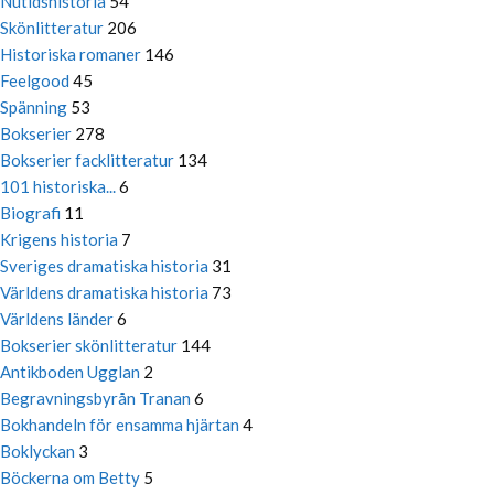
Nutidshistoria
54
Skönlitteratur
206
Historiska romaner
146
Feelgood
45
Spänning
53
Bokserier
278
Bokserier facklitteratur
134
101 historiska...
6
Biografi
11
Krigens historia
7
Sveriges dramatiska historia
31
Världens dramatiska historia
73
Världens länder
6
Bokserier skönlitteratur
144
Antikboden Ugglan
2
Begravningsbyrån Tranan
6
Bokhandeln för ensamma hjärtan
4
Boklyckan
3
Böckerna om Betty
5