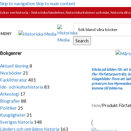
Skip to navigation
Skip to main content
öcker om historia – historiska händelser, historiska kvinnor och män, historia då o
MENY
Search
Bokgenrer
Aktuell läsning
8
Klicka på bilden för att 
Nya böcker
21
Fler författarporträtt, 
inlagebilder finns att la
Facklitteratur
401
pressrum hos Mynewdesk.
Idé- och kulturhistoria
83
komma till bilderna.
Arkeologi
17
Biografier
88
Hem
/
Produkt Förfa
Politiker
25
Kungligheter
21
Sveriges historia
148
Länders och områdens historia
163