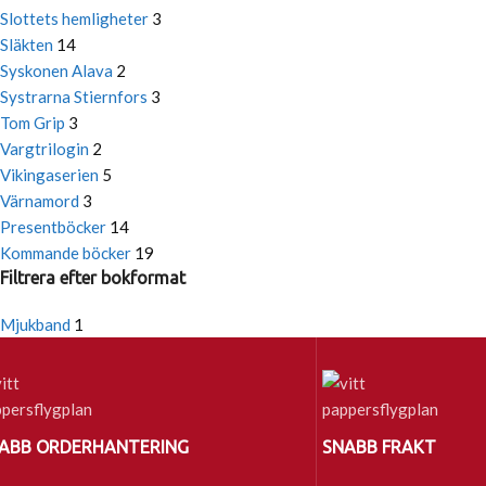
Slottets hemligheter
3
Släkten
14
Syskonen Alava
2
Systrarna Stiernfors
3
Tom Grip
3
Vargtrilogin
2
Vikingaserien
5
Värnamord
3
Presentböcker
14
Kommande böcker
19
Filtrera efter bokformat
Mjukband
1
ABB ORDERHANTERING
SNABB FRAKT