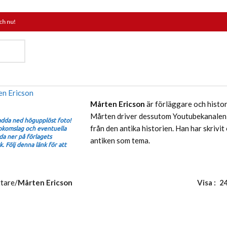
ch nu!
Mårten Ericson
är förläggare och histor
Mårten driver dessutom Youtubekanale
ladda ned högupplöst foto!
från den antika historien. Han har skrivi
bokomslag och eventuella
dda ner på förlagets
antiken som tema.
 Följ denna länk för att
ttare
/
Mårten Ericson
Visa
2