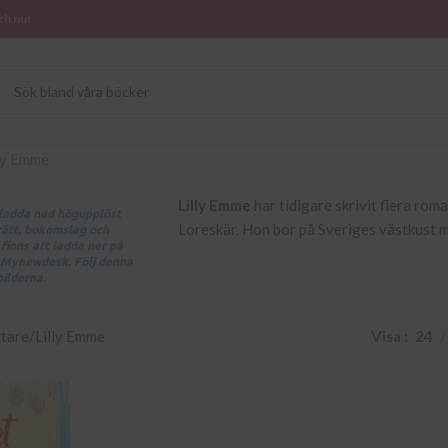
ch nu!
Lilly Emme
har tidigare skrivit flera ro
t ladda ned högupplöst
Loreskär. Hon bor på Sveriges västkust m
trätt, bokomslag och
finns att ladda ner på
 Mynewdesk. Följ denna
bilderna.
ttare
Lilly Emme
Visa
24