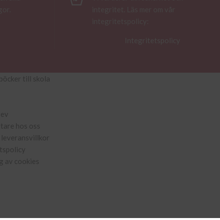
gor.
integritet. Läs mer om vår
integritetspolicy:
Integritetspolicy
böcker till skola
rev
ttare hos oss
leveransvillkor
tspolicy
g av cookies