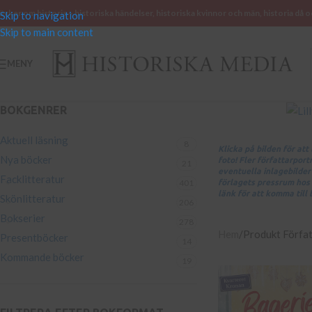
öcker om historia – historiska händelser, historiska kvinnor och män, historia då o
Skip to navigation
Skip to main content
MENY
BOKGENRER
Aktuell läsning
8
Klicka på bilden för at
Nya böcker
foto! Fler författarpor
21
eventuella inlagebilder 
Facklitteratur
401
förlagets pressrum hos
länk för att komma till 
Skönlitteratur
206
Bokserier
278
Hem
Produkt Förfa
Presentböcker
14
Kommande böcker
19