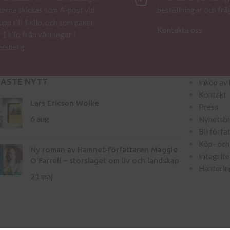
erna skickas som A-post vid
beställningar och frå
 upp till 1 kilo, och som paket
Kontakta oss
 1 kilo från vårt lager i
rsberg.
NASTE NYTT
Inköp av 
Kontakt
Lars Ericson Wolke
Press
6 aug
Nyhetsb
Bli förfa
Köp- och 
Ny roman av Hamnet-författaren Maggie
Integrite
O’Farrell – storslaget om liv och landskap
Hanterin
21 maj