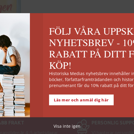
FÖLJ VÅRA UPPS
NYHETSBREV - 1
RABATT PÅ DITT 
KÖP!
Historiska Medias nyhetsbrev innehåller
böcker, författarframträdanden och histor
prenumerant får du 10% rabatt på ditt för
Läs mer och anmäl dig här
ABB FRAKT
PERSONLIG SUPP
Visa inte igen
ranstiden är 4-5 arbetsdagar.
Vi hanterar personlig