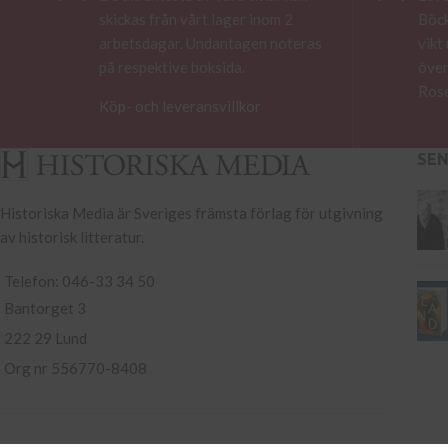
skickas från vårt lager inom 2
Böck
arbetsdagar. Undantagen noteras
vikt
på respektive boksida.
över
Rose
Köp- och leveransvillkor
SE
Historiska Media är Sveriges främsta förlag för utgivning
av historisk litteratur.
Telefon: 046-33 34 50
Bantorget 3
222 29 Lund
Org nr 556770-8408