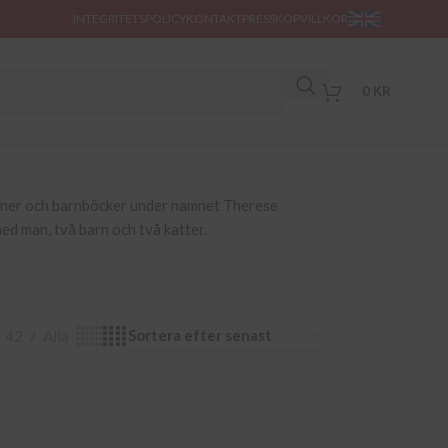
INTEGRITETSPOLICY
KONTAKT
PRESS
KÖPVILLKOR
0
KR
maner och barnböcker under namnet Therese
ed man, två barn och två katter.
42
Alla