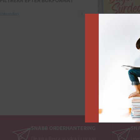
FILTRERA EFTER BOKFORMAT
Inbunden
1
Bageriet Surdegen
229
kr
Lägg till i varukorg
SNABB ORDERHANTERING
SN
De allra flesta av våra titlar kan
Leve