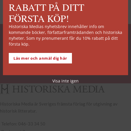
RABATT PÅ DITT
FÖRSTA KÖP!
Historiska Medias nyhetsbrev innehåller info om
kommande böcker, författarframträdanden och historiska
SNABB ORDERHANTERING
nyheter. Som ny prenumerant får du 10% rabatt på ditt
första köp.
De allra flesta av våra titlar kan skickas från vårt
lager inom 2 arbetsdagar. Undantagen noteras på
Läs mer och anmäl dig här
respektive boksida.
Köp- och leveransvillkor
Visa inte igen
Historiska Media är Sveriges främsta förlag för utgivning av
historisk litteratur.
Telefon: 046-33 34 50