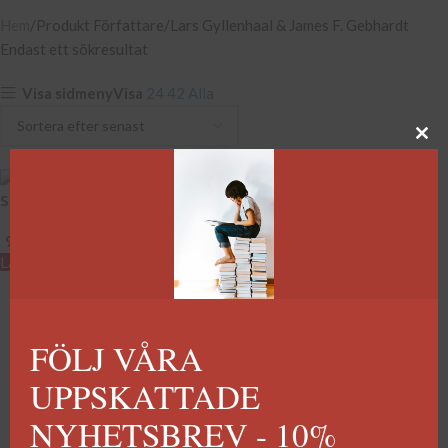
Hem
Produkt Författare
Lars Gyllenhaal & James F. Gebhardt
Endast ett sökresultat
Visa sidmeny
Visa
24
42
Alla
Slaget om Nordkalotten
99
kr
Lägg till i varukorg
FÖLJ VÅRA
UPPSKATTADE
NYHETSBREV - 10%