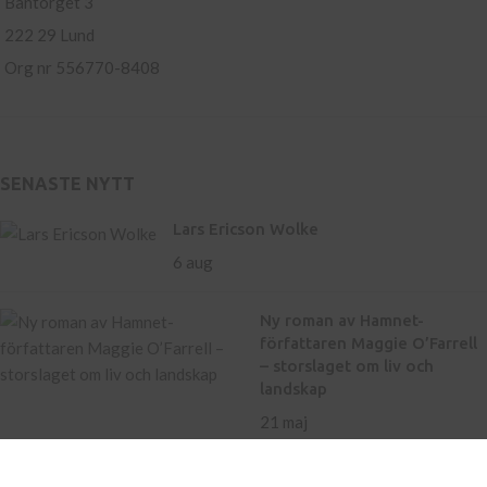
Bantorget 3
222 29 Lund
Org nr 556770-8408
SENASTE NYTT
Lars Ericson Wolke
6 aug
Ny roman av Hamnet-
författaren Maggie O’Farrell
– storslaget om liv och
landskap
21 maj
Inköp av böcker till skola