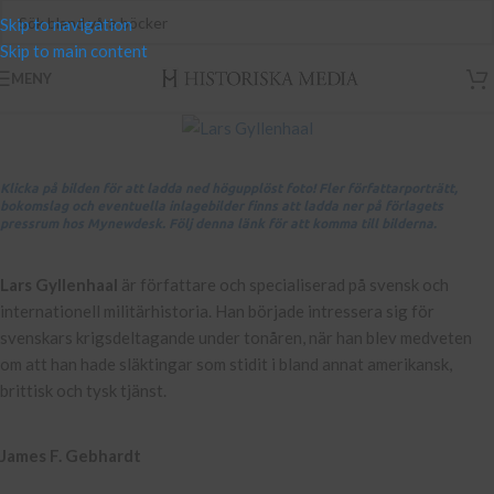
Skip to navigation
Skip to main content
MENY
Klicka på bilden för att ladda ned högupplöst foto! Fler författarporträtt,
bokomslag och eventuella inlagebilder finns att ladda ner på förlagets
pressrum hos Mynewdesk. Följ denna länk för att komma till bilderna.
Lars Gyllenhaal
är författare och specialiserad på svensk och
internationell militärhistoria. Han började intressera sig för
svenskars krigsdeltagande under tonåren, när han blev medveten
om att han hade släktingar som stidit i bland annat amerikansk,
brittisk och tysk tjänst.
James F. Gebhardt