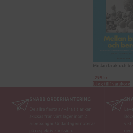
Mellan bruk och be
299
kr
Lägg till i varukorg
SNABB ORDERHANTERING
SN
De allra flesta av våra titlar kan
Leve
skickas från vårt lager inom 2
Böck
arbetsdagar. Undantagen noteras
vikt
på respektive boksida.
över