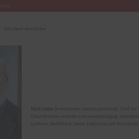
ch nu!
Kjell Lööw
är museiman, numera pensionär. Chef fö
Dessförinnan verksam som museipedagog, intendent, u
Lycksele, Skellefteå, Umeå, Eskilstuna och Stockholm.