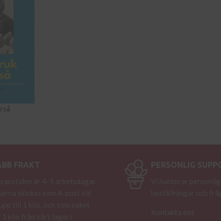
rså
ABB FRAKT
PERSONLIG SUPP
ranstiden är 4-5 arbetsdagar.
Vi hanterar personlig
erna skickas som A-post vid
beställningar och frå
 upp till 1 kilo, och som paket
Kontakta oss
 1 kilo från vårt lager i