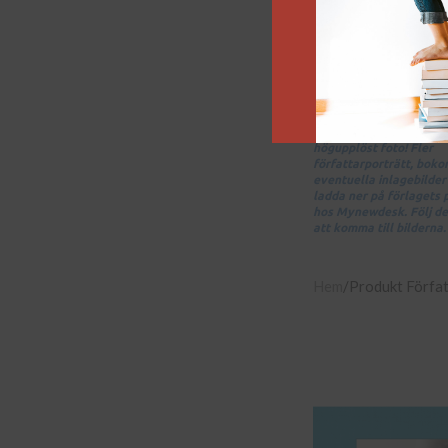
Klicka på bilden för att
högupplöst foto! Fler
författarporträtt, bok
eventuella inlagebilder 
ladda ner på förlagets
hos Mynewdesk. Följ de
att komma till bilderna.
Hem
Produkt Förfa