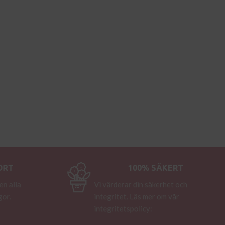
ORT
100% SÄKERT
en alla
Vi värderar din säkerhet och
gor.
integritet. Läs mer om vår
integritetspolicy: