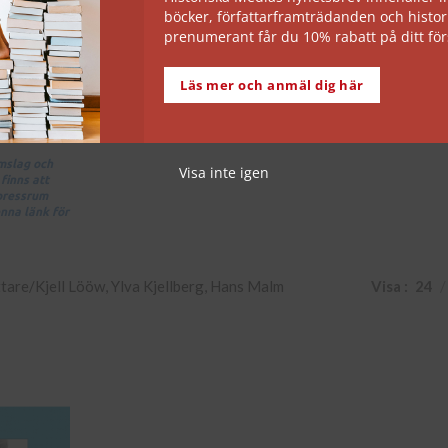
även gjort egna fotoprojekt, bland annat med nattbi
böcker, författarframträdanden och histor
Slussen.
prenumerant får du 10% rabatt på ditt för
Läs mer och anmäl dig här
 ladda ned
omslag och
Visa inte igen
finns att
 pressrum
nna länk för
ttare
Kjell Lööw, Ylva Kjellberg, Hans Malm
Visa
24