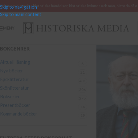
öcker om historia – historiska händelser, historiska kvinnor och män, historia då o
Skip to navigation
Skip to main content
MENY
BOKGENRER
Aktuell läsning
8
Nya böcker
21
Facklitteratur
401
Skönlitteratur
206
Bokserier
278
Presentböcker
14
Kommande böcker
19