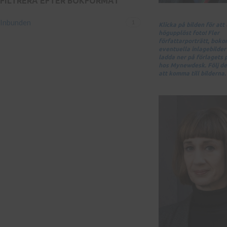
FILTRERA EFTER BOKFORMAT
Inbunden
1
Klicka på bilden för att
högupplöst foto! Fler
författarporträtt, bok
eventuella inlagebilder 
ladda ner på förlagets
hos Mynewdesk. Följ de
att komma till bilderna.