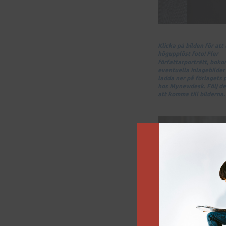
Klicka på bilden för att
högupplöst foto! Fler
författarporträtt, bok
eventuella inlagebilder 
ladda ner på förlagets
hos Mynewdesk. Följ de
att komma till bilderna.