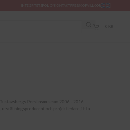
INTEGRITETSPOLICY
KONTAKT
PRESS
KÖPVILLKOR
0
KR
r Gustavsbergs Porslinsmuseum 2006 - 2016.
tställningsproducent och projektledare, i bl.a.