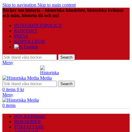
Skip to navigation
Skip to main content
Böcker om historia – historiska händelser, historiska kvinnor
och män, historia då och nu!
INTEGRITETSPOLICY
KONTAKT
PRESS
KÖPVILLKOR
Search
Meny
Search
0
items
0
kr
Meny
0
items
BÖCKER
Butik!
BOKSERIER
FÖRFATTARE