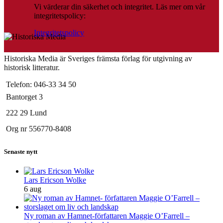
Vi värderar din säkerhet och integritet. Läs mer om vår
integritetspolicy:
Integritetspolicy
Historiska Media är Sveriges främsta förlag för utgivning av
historisk litteratur.
Telefon: 046-33 34 50
Bantorget 3
222 29 Lund
Org nr 556770-8408
Senaste nytt
Lars Ericson Wolke
6 aug
Ny roman av Hamnet-författaren Maggie O’Farrell –