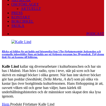
ARTIKLAR
OM FÖRLAGET
AKTUELLT
PRESS
KONTAKT
BOKCIRKEL
SKOLA
PODCAST
Klicka på bilden för att ladda ned högupplöst foto! Fler författarporträtt, bokomslag och
eventuella inlagebilder finns att ladda ner på förlagets pressrum hos Mynewdesk. Följ denna
länk för att komma till bilderna.
Kalle Lind
kallar sig diversearbetare i kulturbranschen och har sin
bas i Malmö. Han hörs i radio, syns i teve, står på scen och har
skrivit en mängd böcker i olika genrer. När han inte skriver böcker
gör han poddar (
Snedtänkt, Della Morta, A du!
) som på olika vis
kastar ljus över bortglömda kulturfenomen. Hans förhoppning är att,
oavsett vilken stil och gene han väljer, hans kärlek till
underhållningshistorien och de människor som skapat den ska lysa
igenom.
Hem
Produkt Författare
Kalle Lind