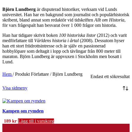
Björn Lundberg
är disputerad historiker, verksam vid Lunds
universitet. Han har en bakgrund som journalist och populärhistorisk
skribent, bland annat som redaktör vid tidskriften
Allt om Historia
,
för vars frågespalt han besvarat över 1 000 frågor om historia.
Han har tidigare skrivit boken
100 historiska listor
(2012) och varit
medförfattare till
Världens historia i årtal
(2008). Dessutom hyser
han ett stort friidrottsintresse och är själv en passionerad
hobbylöpare som deltagit i lopp och tävlingar från 800 meter till
maraton. Björn Lundberg är uppvuxen i Stockholm men bosatt i
Lund.
Hem
/
Produkt Författare
/
Björn Lundberg
Endast ett sökresultat
Visa sidmeny
Kampen om rymden
189
kr
Lägg till i varukorg