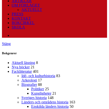
ARTIKLAR
OM FÖRLAGET
AKTUELLT
PRESS
KONTAKT
BOKCIRKEL
SKOLA
PODCAST
Stäng
Bokgenrer
Aktuell läsning
8
Nya böcker
21
Facklitteratur
401
Idé- och kulturhistoria
83
Arkeologi
17
Biografier
88
Politiker
25
Kungligheter
21
Sveriges historia
148
Länders och områdens historia
163
Enskilda länders historia
50