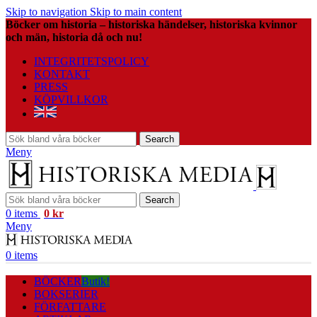
Skip to navigation
Skip to main content
Böcker om historia – historiska händelser, historiska kvinnor
och män, historia då och nu!
INTEGRITETSPOLICY
KONTAKT
PRESS
KÖPVILLKOR
Search
Meny
Search
0
items
0
kr
Meny
0
items
BÖCKER
Butik!
BOKSERIER
FÖRFATTARE