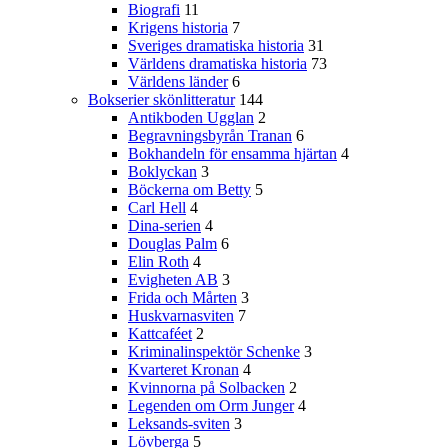
Biografi
11
Krigens historia
7
Sveriges dramatiska historia
31
Världens dramatiska historia
73
Världens länder
6
Bokserier skönlitteratur
144
Antikboden Ugglan
2
Begravningsbyrån Tranan
6
Bokhandeln för ensamma hjärtan
4
Boklyckan
3
Böckerna om Betty
5
Carl Hell
4
Dina-serien
4
Douglas Palm
6
Elin Roth
4
Evigheten AB
3
Frida och Mårten
3
Huskvarnasviten
7
Kattcaféet
2
Kriminalinspektör Schenke
3
Kvarteret Kronan
4
Kvinnorna på Solbacken
2
Legenden om Orm Junger
4
Leksands-sviten
3
Lövberga
5