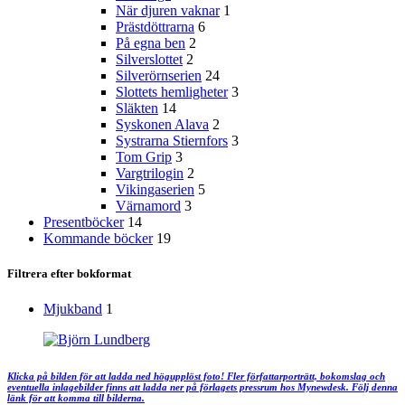
När djuren vaknar
1
Prästdöttrarna
6
På egna ben
2
Silverslottet
2
Silverörnserien
24
Slottets hemligheter
3
Släkten
14
Syskonen Alava
2
Systrarna Stiernfors
3
Tom Grip
3
Vargtrilogin
2
Vikingaserien
5
Värnamord
3
Presentböcker
14
Kommande böcker
19
Filtrera efter bokformat
Mjukband
1
Klicka på bilden för att ladda ned högupplöst foto! Fler författarporträtt, bokomslag och
eventuella inlagebilder finns att ladda ner på förlagets pressrum hos Mynewdesk. Följ denna
länk för att komma till bilderna.