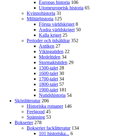
Europas historia
106
Utomeuropeisk historia
65
Kvinnohistoria
31
Militärhistoria
125
Första världskriget
8
Andra världskriget
50
Kalla kriget
25
Perioder och tidsåldrar
352
Antiken
27
Vikingatiden
22
Medeltiden
34
Stormaktstiden
29
1500-talet
28
1600-talet
30
1700-talet
34
1800-talet
57
1900-talet
181
Nutidshistoria
54
Skönlitteratur
206
Historiska romaner
146
Feelgood
45
Spänning
53
Bokserier
278
Bokserier facklitteratur
134
101 historiska...
6