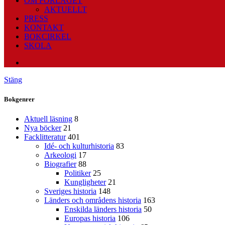
OM FÖRLAGET
AKTUELLT
PRESS
KONTAKT
BOKCIRKEL
SKOLA
Stäng
Bokgenrer
Aktuell läsning
8
Nya böcker
21
Facklitteratur
401
Idé- och kulturhistoria
83
Arkeologi
17
Biografier
88
Politiker
25
Kungligheter
21
Sveriges historia
148
Länders och områdens historia
163
Enskilda länders historia
50
Europas historia
106