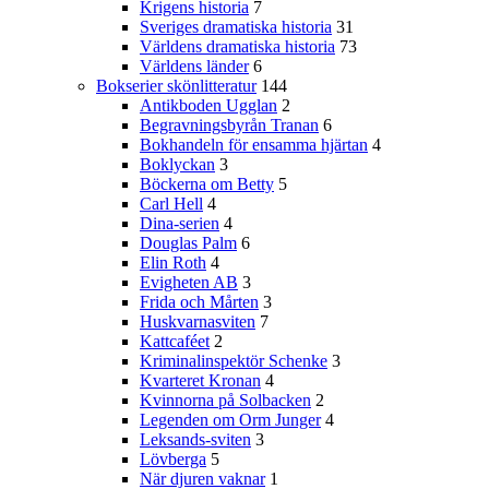
Krigens historia
7
Sveriges dramatiska historia
31
Världens dramatiska historia
73
Världens länder
6
Bokserier skönlitteratur
144
Antikboden Ugglan
2
Begravningsbyrån Tranan
6
Bokhandeln för ensamma hjärtan
4
Boklyckan
3
Böckerna om Betty
5
Carl Hell
4
Dina-serien
4
Douglas Palm
6
Elin Roth
4
Evigheten AB
3
Frida och Mårten
3
Huskvarnasviten
7
Kattcaféet
2
Kriminalinspektör Schenke
3
Kvarteret Kronan
4
Kvinnorna på Solbacken
2
Legenden om Orm Junger
4
Leksands-sviten
3
Lövberga
5
När djuren vaknar
1