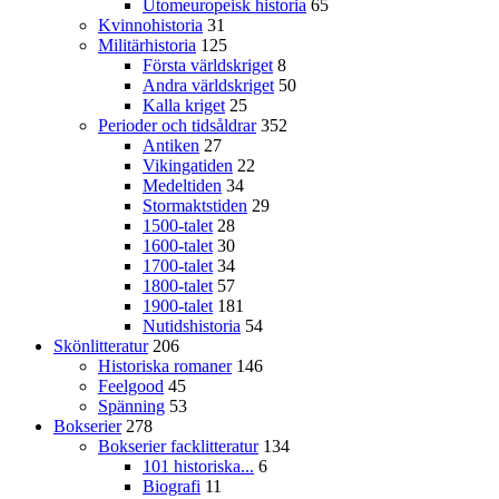
Utomeuropeisk historia
65
Kvinnohistoria
31
Militärhistoria
125
Första världskriget
8
Andra världskriget
50
Kalla kriget
25
Perioder och tidsåldrar
352
Antiken
27
Vikingatiden
22
Medeltiden
34
Stormaktstiden
29
1500-talet
28
1600-talet
30
1700-talet
34
1800-talet
57
1900-talet
181
Nutidshistoria
54
Skönlitteratur
206
Historiska romaner
146
Feelgood
45
Spänning
53
Bokserier
278
Bokserier facklitteratur
134
101 historiska...
6
Biografi
11