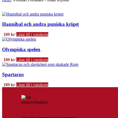
Hannibal och andra puniska kriget
189
kr
Lägg till i varukorg
Olympiska spelen
189
kr
Lägg till i varukorg
Spartacus
189
kr
Lägg till i varukorg