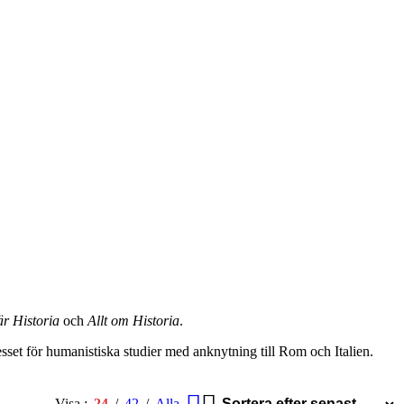
r Historia
och
Allt om Historia
.
sset för humanistiska studier med anknytning till Rom och Italien.
Visa
24
42
Alla