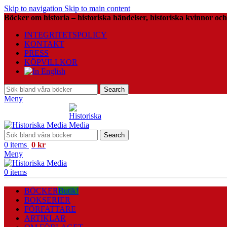
Skip to navigation
Skip to main content
Böcker om historia – historiska händelser, historiska kvinnor och
INTEGRITETSPOLICY
KONTAKT
PRESS
KÖPVILLKOR
Search
Meny
Search
0
items
0
kr
Meny
0
items
BÖCKER
Butik!
BOKSERIER
FÖRFATTARE
ARTIKLAR