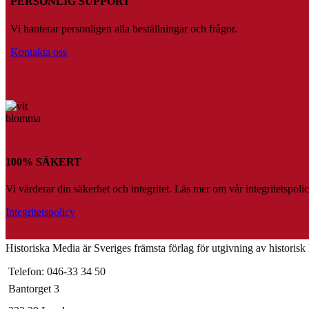
PERSONLIG SUPPORT
Vi hanterar personligen alla beställningar och frågor.
Kontakta oss
100% SÄKERT
Vi värderar din säkerhet och integritet. Läs mer om vår integritetspolic
Integritetspolicy
Historiska Media är Sveriges främsta förlag för utgivning av historisk li
Telefon: 046-33 34 50
Bantorget 3