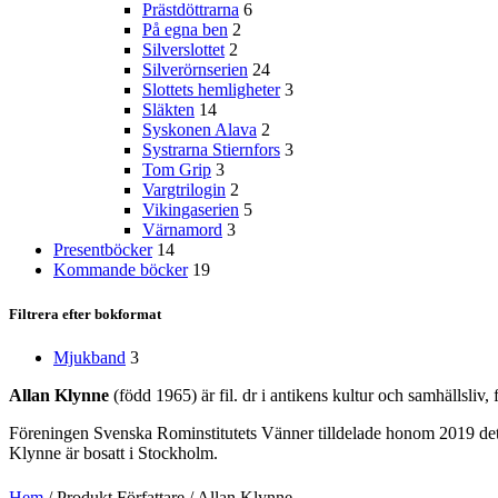
Prästdöttrarna
6
På egna ben
2
Silverslottet
2
Silverörnserien
24
Slottets hemligheter
3
Släkten
14
Syskonen Alava
2
Systrarna Stiernfors
3
Tom Grip
3
Vargtrilogin
2
Vikingaserien
5
Värnamord
3
Presentböcker
14
Kommande böcker
19
Filtrera efter bokformat
Mjukband
3
Allan Klynne
(född 1965) är fil. dr i antikens kultur och samhällsliv,
Föreningen Svenska Rominstitutets Vänner tilldelade honom 2019 det La
Klynne är bosatt i Stockholm.
Hem
/
Produkt Författare
/
Allan Klynne