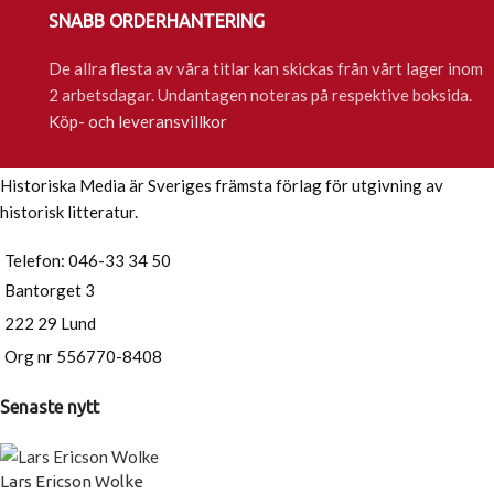
SNABB ORDERHANTERING
De allra flesta av våra titlar kan skickas från vårt lager inom
2 arbetsdagar. Undantagen noteras på respektive boksida.
Köp- och leveransvillkor
Historiska Media är Sveriges främsta förlag för utgivning av
historisk litteratur.
Telefon: 046-33 34 50
Bantorget 3
222 29 Lund
Org nr 556770-8408
Senaste nytt
Lars Ericson Wolke