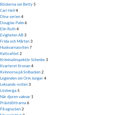
Böckerna om Betty
5
Carl Hell
4
Dina-serien
4
Douglas Palm
6
Elin Roth
4
Evigheten AB
3
Frida och Mårten
3
Huskvarnasviten
7
Kattcaféet
2
Kriminalinspektör Schenke
3
Kvarteret Kronan
4
Kvinnorna på Solbacken
2
Legenden om Orm Junger
4
Leksands-sviten
3
Lövberga
5
När djuren vaknar
1
Prästdöttrarna
6
På egna ben
2