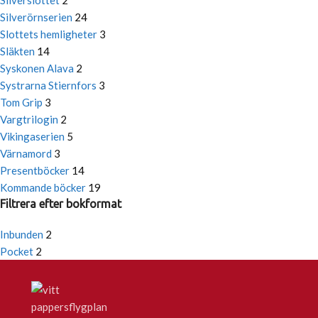
Silverslottet
2
Silverörnserien
24
Slottets hemligheter
3
Släkten
14
Syskonen Alava
2
Systrarna Stiernfors
3
Tom Grip
3
Vargtrilogin
2
Vikingaserien
5
Värnamord
3
Presentböcker
14
Kommande böcker
19
Filtrera efter bokformat
Inbunden
2
Pocket
2