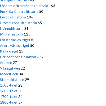
Sveriges historia
148
Länders och områdens historia
163
Enskilda länders historia
50
Europas historia
106
Utomeuropeisk historia
65
Kvinnohistoria
31
Militärhistoria
125
Första världskriget
8
Andra världskriget
50
Kalla kriget
25
Perioder och tidsåldrar
352
Antiken
27
Vikingatiden
22
Medeltiden
34
Stormaktstiden
29
1500-talet
28
1600-talet
30
1700-talet
34
1800-talet
57