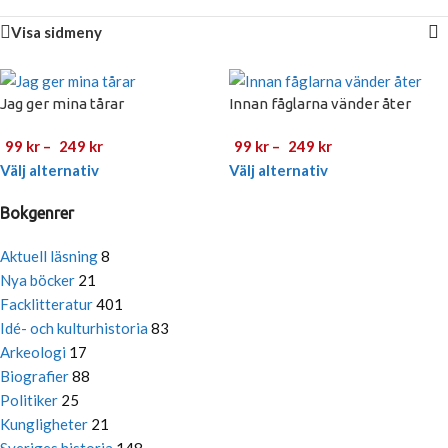
Visa sidmeny
Jag ger mina tårar
Innan fåglarna vänder åter
99
kr
–
249
kr
99
kr
–
249
kr
Välj alternativ
Välj alternativ
Bokgenrer
Aktuell läsning
8
Nya böcker
21
Facklitteratur
401
Idé- och kulturhistoria
83
Arkeologi
17
Biografier
88
Politiker
25
Kungligheter
21