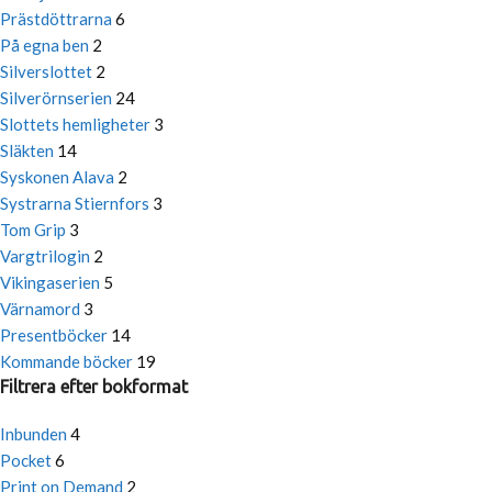
Prästdöttrarna
6
På egna ben
2
Silverslottet
2
Silverörnserien
24
Slottets hemligheter
3
Släkten
14
Syskonen Alava
2
Systrarna Stiernfors
3
Tom Grip
3
Vargtrilogin
2
Vikingaserien
5
Värnamord
3
Presentböcker
14
Kommande böcker
19
Filtrera efter bokformat
Inbunden
4
Pocket
6
Print on Demand
2