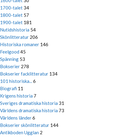
1600-talet
30
1700-talet
34
1800-talet
57
1900-talet
181
Nutidshistoria
54
Skönlitteratur
206
Historiska romaner
146
Feelgood
45
Spänning
53
Bokserier
278
Bokserier facklitteratur
134
101 historiska...
6
Biografi
11
Krigens historia
7
Sveriges dramatiska historia
31
Världens dramatiska historia
73
Världens länder
6
Bokserier skönlitteratur
144
Antikboden Ugglan
2