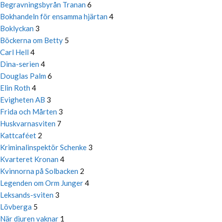
Begravningsbyrån Tranan
6
Bokhandeln för ensamma hjärtan
4
Boklyckan
3
Böckerna om Betty
5
Carl Hell
4
Dina-serien
4
Douglas Palm
6
Elin Roth
4
Evigheten AB
3
Frida och Mårten
3
Huskvarnasviten
7
Kattcaféet
2
Kriminalinspektör Schenke
3
Kvarteret Kronan
4
Kvinnorna på Solbacken
2
Legenden om Orm Junger
4
Leksands-sviten
3
Lövberga
5
När djuren vaknar
1