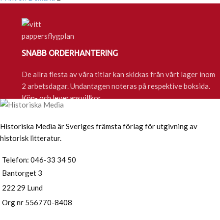
SNABB ORDERHANTERING
De allra flesta av våra titlar kan skickas från vårt lager inom
2 arbetsdagar. Undantagen noteras på respektive boksida.
Köp- och leveransvillkor
Historiska Media är Sveriges främsta förlag för utgivning av
historisk litteratur.
Telefon: 046-33 34 50
Bantorget 3
222 29 Lund
Org nr 556770-8408