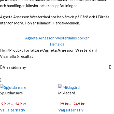
och handlingar, känslor och trosuppfattningar.
Agneta Arnesson Westerdahl bor halvårsvis på Fårö och i Färnäs
utanför Mora. Hon är ledamot i Fåröakademien.
Agneta Arnesson Westerdahls böcker
Hemsida
Hem
/
Produkt Författare
/
Agneta Arnesson Westerdahl
Visar alla 6 resultat
Visa sidmeny
Spjutdansare
Miklagård
99
kr
–
249
kr
99
kr
–
249
kr
Välj alternativ
Välj alternativ