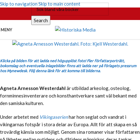
Skip to navigation
Skip to main content
Search
MENY
Klicka på bilden för att ladda ned högupplöst foto! Fler författarporträtt,
bokomslag och eventuella inlagebilder finns att ladda ner på förlagets pressrum
hos Mynewdesk. Följ denna länk för att komma till bilderna.
Agneta Arnesson Westerdahl
är utbildad arkeolog, osteolog,
fornminnesinventerare och konsthantverkare samt väl bekant med
den samiska kulturen.
Under arbetet med
Vikingaserien
har hon seglat och vandrat i
vikingarnas fotspår i stora delar av Europa. Allt för att skapa en så
trovärdig känsla som möjligt. Genom sina romaner visar författaren
på likheter mellan nutidens och dåtidens människor, deras tankar