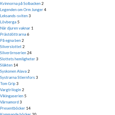
Kvinnorna på Solbacken
2
Legenden om Orm Junger
4
Leksands-sviten
3
Lövberga
5
När djuren vaknar
1
Prästdöttrarna
6
På egna ben
2
Silverslottet
2
Silverörnserien
24
Slottets hemligheter
3
Släkten
14
Syskonen Alava
2
Systrarna Stiernfors
3
Tom Grip
3
Vargtrilogin
2
Vikingaserien
5
Värnamord
3
Presentböcker
14
Kommande böcker
20