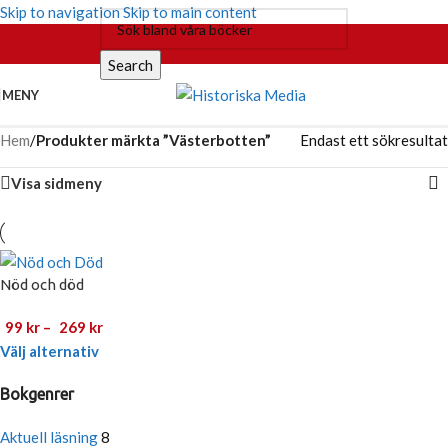
Skip to navigation
Skip to main content
Search
MENY
Hem
/
Produkter märkta ”Västerbotten”
Endast ett sökresultat
Visa sidmeny
Nöd och död
99
kr
–
269
kr
Välj alternativ
Bokgenrer
Aktuell läsning
8