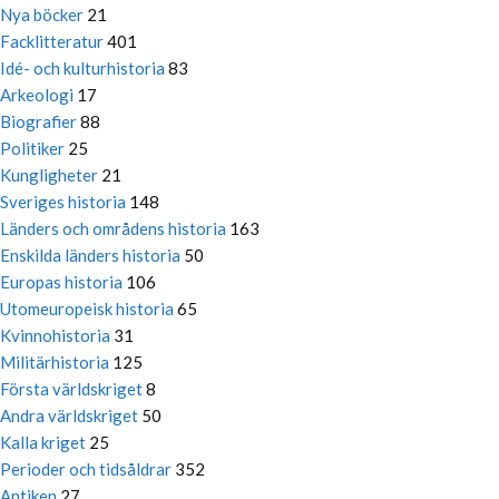
Nya böcker
21
Facklitteratur
401
Idé- och kulturhistoria
83
Arkeologi
17
Biografier
88
Politiker
25
Kungligheter
21
Sveriges historia
148
Länders och områdens historia
163
Enskilda länders historia
50
Europas historia
106
Utomeuropeisk historia
65
Kvinnohistoria
31
Militärhistoria
125
Första världskriget
8
Andra världskriget
50
Kalla kriget
25
Perioder och tidsåldrar
352
Antiken
27