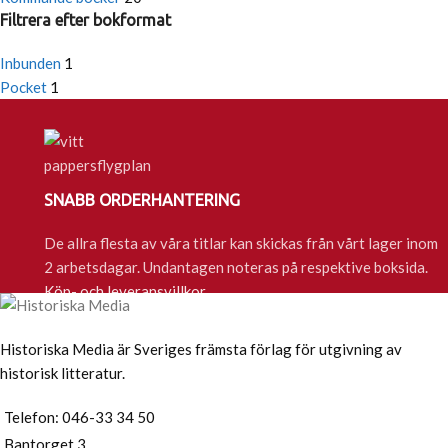
Filtrera efter bokformat
Inbunden
1
Pocket
1
SNABB ORDERHANTERING
De allra flesta av våra titlar kan skickas från vårt lager inom
2 arbetsdagar. Undantagen noteras på respektive boksida.
Köp- och leveransvillkor
Historiska Media är Sveriges främsta förlag för utgivning av
historisk litteratur.
Telefon: 046-33 34 50
Bantorget 3