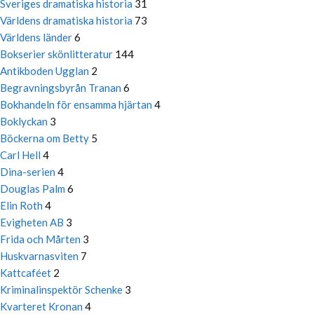
Sveriges dramatiska historia
31
Världens dramatiska historia
73
Världens länder
6
Bokserier skönlitteratur
144
Antikboden Ugglan
2
Begravningsbyrån Tranan
6
Bokhandeln för ensamma hjärtan
4
Boklyckan
3
Böckerna om Betty
5
Carl Hell
4
Dina-serien
4
Douglas Palm
6
Elin Roth
4
Evigheten AB
3
Frida och Mårten
3
Huskvarnasviten
7
Kattcaféet
2
Kriminalinspektör Schenke
3
Kvarteret Kronan
4