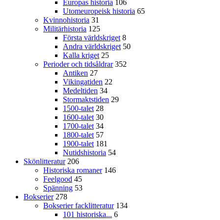
Europas historia
106
Utomeuropeisk historia
65
Kvinnohistoria
31
Militärhistoria
125
Första världskriget
8
Andra världskriget
50
Kalla kriget
25
Perioder och tidsåldrar
352
Antiken
27
Vikingatiden
22
Medeltiden
34
Stormaktstiden
29
1500-talet
28
1600-talet
30
1700-talet
34
1800-talet
57
1900-talet
181
Nutidshistoria
54
Skönlitteratur
206
Historiska romaner
146
Feelgood
45
Spänning
53
Bokserier
278
Bokserier facklitteratur
134
101 historiska...
6