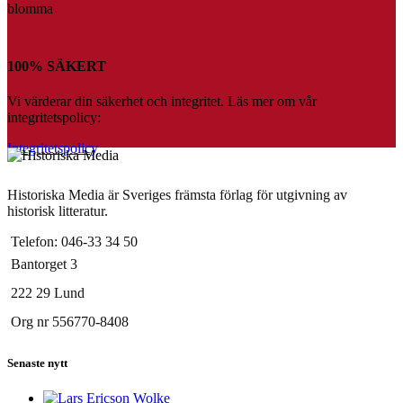
100% SÄKERT
Vi värderar din säkerhet och integritet. Läs mer om vår
integritetspolicy:
Integritetspolicy
Historiska Media är Sveriges främsta förlag för utgivning av
historisk litteratur.
Telefon: 046-33 34 50
Bantorget 3
222 29 Lund
Org nr 556770-8408
Senaste nytt