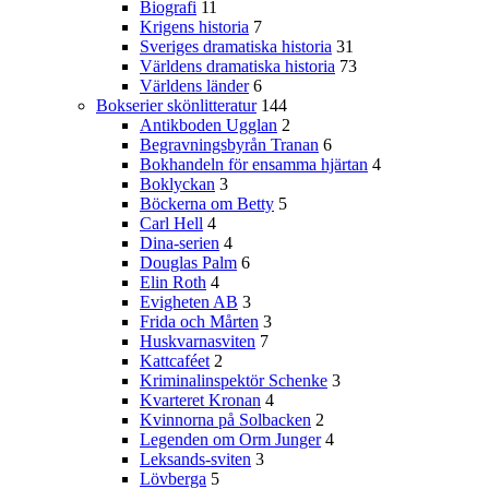
Biografi
11
Krigens historia
7
Sveriges dramatiska historia
31
Världens dramatiska historia
73
Världens länder
6
Bokserier skönlitteratur
144
Antikboden Ugglan
2
Begravningsbyrån Tranan
6
Bokhandeln för ensamma hjärtan
4
Boklyckan
3
Böckerna om Betty
5
Carl Hell
4
Dina-serien
4
Douglas Palm
6
Elin Roth
4
Evigheten AB
3
Frida och Mårten
3
Huskvarnasviten
7
Kattcaféet
2
Kriminalinspektör Schenke
3
Kvarteret Kronan
4
Kvinnorna på Solbacken
2
Legenden om Orm Junger
4
Leksands-sviten
3
Lövberga
5