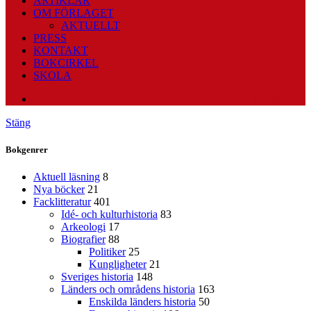
ARTIKLAR
OM FÖRLAGET
AKTUELLT
PRESS
KONTAKT
BOKCIRKEL
SKOLA
PODCAST
Stäng
Bokgenrer
Aktuell läsning
8
Nya böcker
21
Facklitteratur
401
Idé- och kulturhistoria
83
Arkeologi
17
Biografier
88
Politiker
25
Kungligheter
21
Sveriges historia
148
Länders och områdens historia
163
Enskilda länders historia
50