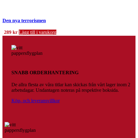
Den nya terrorismen
289
kr
Lägg till i varukorg
SNABB ORDERHANTERING
De allra flesta av våra titlar kan skickas från vårt lager inom 2
arbetsdagar. Undantagen noteras på respektive boksida.
Köp- och leveransvillkor