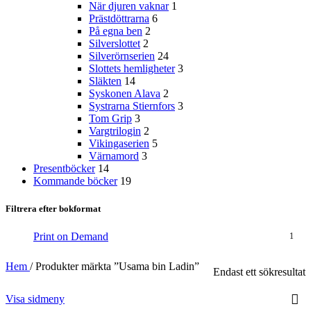
När djuren vaknar
1
Prästdöttrarna
6
På egna ben
2
Silverslottet
2
Silverörnserien
24
Slottets hemligheter
3
Släkten
14
Syskonen Alava
2
Systrarna Stiernfors
3
Tom Grip
3
Vargtrilogin
2
Vikingaserien
5
Värnamord
3
Presentböcker
14
Kommande böcker
19
Filtrera efter bokformat
Print on Demand
1
Hem
/
Produkter märkta ”Usama bin Ladin”
Endast ett sökresultat
Visa sidmeny