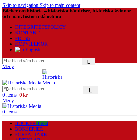
Skip to navigation
Skip to main content
Böcker om historia – historiska händelser, historiska kvinnor
och män, historia då och nu!
INTEGRITETSPOLICY
KONTAKT
PRESS
KÖPVILLKOR
Meny
0
items
0
kr
Meny
0
items
BÖCKER
Butik!
BOKSERIER
FÖRFATTARE