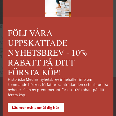
Söndra
FÖLJ VÅRA
99
kr
–
249
kr
UPPSKATTADE
Välj alternativ
NYHETSBREV - 10%
Tukta
RABATT PÅ DITT
99
kr
–
249
kr
FÖRSTA KÖP!
Välj alternativ
Historiska Medias nyhetsbrev innehåller info om
kommande böcker, författarframträdanden och historiska
SNABB ORDERHANTERING
nyheter. Som ny prenumerant får du 10% rabatt på ditt
första köp.
De allra flesta av våra titlar kan skickas från vårt
lager inom 2 arbetsdagar. Undantagen noteras på
Läs mer och anmäl dig här
respektive boksida.