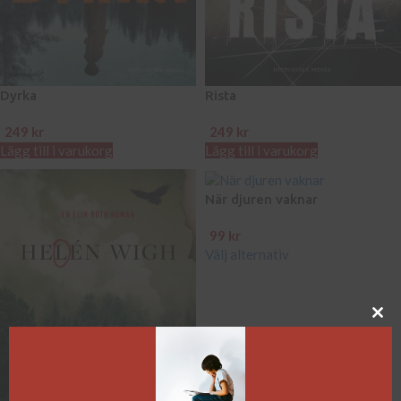
Dyrka
Rista
249
kr
249
kr
Lägg till i varukorg
Lägg till i varukorg
När djuren vaknar
99
kr
Välj alternativ