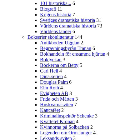
101 historiska...
6
Biografi
11
Krigens historia
7
Sveriges dramatiska historia
31
Världens dramatiska historia
73
Världens länder
6
Bokserier skönlitteratur
144
Antikboden Ugglan
2
Begravningsbyrån Tranan
6
Bokhandeln för ensamma hjärtan
4
Boklyckan
3
Böckerna om Betty
5
Carl Hell
4
Dina-serien
4
Douglas Palm
6
Elin Roth
4
Evigheten AB
3
Frida och Mårten
3
Huskvarnasviten
7
Kattcaféet
2
Kriminalinspektör Schenke
3
Kvarteret Kronan
4
Kvinnorna på Solbacken
2
Legenden om Orm Junger
4
Leksands-sviten
3