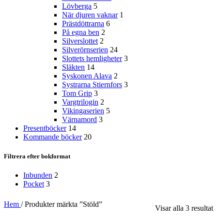
Lövberga
5
När djuren vaknar
1
Prästdöttrarna
6
På egna ben
2
Silverslottet
2
Silverörnserien
24
Slottets hemligheter
3
Släkten
14
Syskonen Alava
2
Systrarna Stiernfors
3
Tom Grip
3
Vargtrilogin
2
Vikingaserien
5
Värnamord
3
Presentböcker
14
Kommande böcker
20
Filtrera efter bokformat
Inbunden
2
Pocket
3
Hem
/
Produkter märkta ”Stöld”
S
Visar alla 3 resultat
e