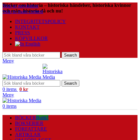
Böcker om historia – historiska händelser, historiska kvinnor
Skip to navigation
och män, historia då och nu!
Skip to main content
INTEGRITETSPOLICY
KONTAKT
PRESS
KÖPVILLKOR
Search
Meny
Search
0
items
0
kr
Meny
0
items
BÖCKER
Butik!
BOKSERIER
FÖRFATTARE
ARTIKLAR