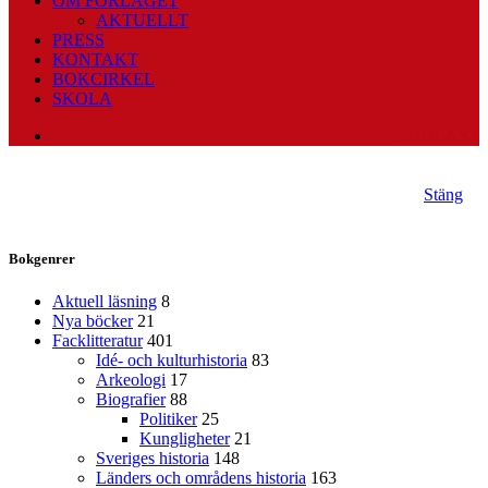
OM FÖRLAGET
AKTUELLT
PRESS
KONTAKT
BOKCIRKEL
SKOLA
PODCAST
Stäng
Bokgenrer
Aktuell läsning
8
Nya böcker
21
Facklitteratur
401
Idé- och kulturhistoria
83
Arkeologi
17
Biografier
88
Politiker
25
Kungligheter
21
Sveriges historia
148
Länders och områdens historia
163