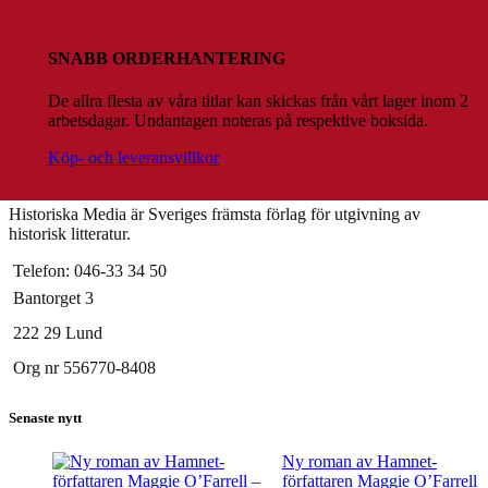
SNABB ORDERHANTERING
De allra flesta av våra titlar kan skickas från vårt lager inom 2
arbetsdagar. Undantagen noteras på respektive boksida.
Köp- och leveransvillkor
Historiska Media är Sveriges främsta förlag för utgivning av
historisk litteratur.
Telefon: 046-33 34 50
Bantorget 3
222 29 Lund
Org nr 556770-8408
Senaste nytt
Ny roman av Hamnet-
författaren Maggie O’Farrell