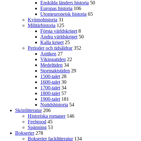
Enskilda länders historia
50
Europas historia
106
Utomeuropeisk historia
65
Kvinnohistoria
31
Militärhistoria
125
Första världskriget
8
Andra världskriget
50
Kalla kriget
25
Perioder och tidsåldrar
352
Antiken
27
Vikingatiden
22
Medeltiden
34
Stormaktstiden
29
1500-talet
28
1600-talet
30
1700-talet
34
1800-talet
57
1900-talet
181
Nutidshistoria
54
Skönlitteratur
206
Historiska romaner
146
Feelgood
45
Spänning
53
Bokserier
278
Bokserier facklitteratur
134