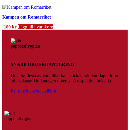
Kampen om Romarriket
189
kr
Lägg till i varukorg
SNABB ORDERHANTERING
De allra flesta av våra titlar kan skickas från vårt lager inom 2
arbetsdagar. Undantagen noteras på respektive boksida.
Köp- och leveransvillkor