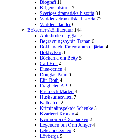
Biografi
11
Krigens historia
7
Sveriges dramatiska historia
31
Världens dramatiska historia
73
Världens länder
6
Bokserier skönlitteratur
144
Antikboden Ugglan
2
Begravningsbyrån Tranan
6
Bokhandeln för ensamma hjärtan
4
Boklyckan
3
Böckerna om Betty
5
Carl Hell
4
Dina-serien
4
Douglas Palm
6
Elin Roth
4
Evigheten AB
3
Frida och Mårten
3
Huskvarnasviten
7
Kattcaféet
2
Kriminalinspektör Schenke
3
Kvarteret Kronan
4
Kvinnorna på Solbacken
2
Legenden om Orm Junger
4
Leksands-sviten
3
Lövberga
5