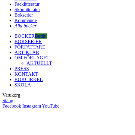
Facklitteratur
Skönlitteratur
Bokserier
Kommande
Alla böcker
BÖCKER
Butik!
BOKSERIER
FÖRFATTARE
ARTIKLAR
OM FÖRLAGET
AKTUELLT
PRESS
KONTAKT
BOKCIRKEL
SKOLA
Varukorg
Stäng
Facebook
Instagram
YouTube
Close
this
module