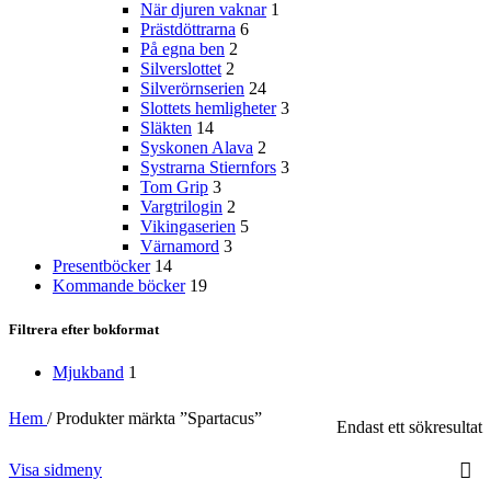
När djuren vaknar
1
Prästdöttrarna
6
På egna ben
2
Silverslottet
2
Silverörnserien
24
Slottets hemligheter
3
Släkten
14
Syskonen Alava
2
Systrarna Stiernfors
3
Tom Grip
3
Vargtrilogin
2
Vikingaserien
5
Värnamord
3
Presentböcker
14
Kommande böcker
19
Filtrera efter bokformat
Mjukband
1
Hem
/
Produkter märkta ”Spartacus”
Endast ett sökresultat
Visa sidmeny