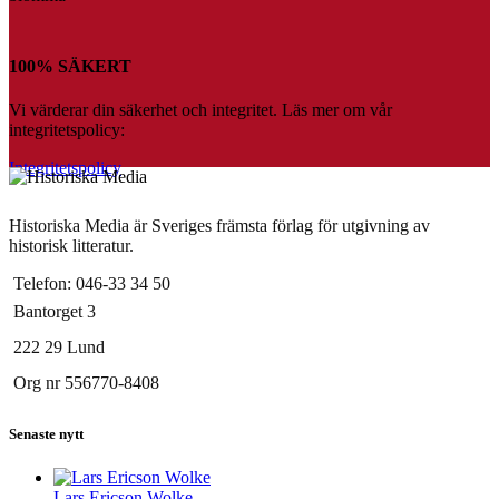
100% SÄKERT
Vi värderar din säkerhet och integritet. Läs mer om vår
integritetspolicy:
Integritetspolicy
Historiska Media är Sveriges främsta förlag för utgivning av
historisk litteratur.
Telefon: 046-33 34 50
Bantorget 3
222 29 Lund
Org nr 556770-8408
Senaste nytt
Lars Ericson Wolke