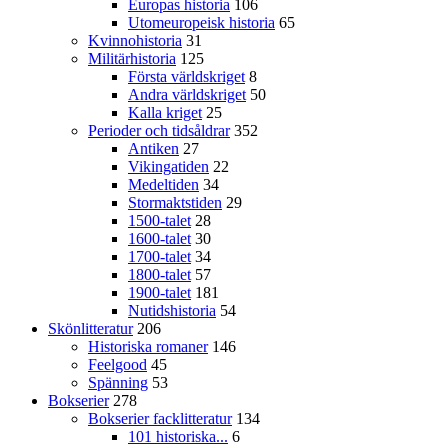
Europas historia
106
Utomeuropeisk historia
65
Kvinnohistoria
31
Militärhistoria
125
Första världskriget
8
Andra världskriget
50
Kalla kriget
25
Perioder och tidsåldrar
352
Antiken
27
Vikingatiden
22
Medeltiden
34
Stormaktstiden
29
1500-talet
28
1600-talet
30
1700-talet
34
1800-talet
57
1900-talet
181
Nutidshistoria
54
Skönlitteratur
206
Historiska romaner
146
Feelgood
45
Spänning
53
Bokserier
278
Bokserier facklitteratur
134
101 historiska...
6