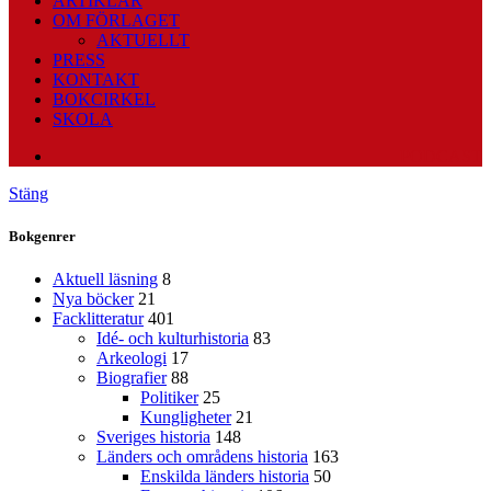
ARTIKLAR
OM FÖRLAGET
AKTUELLT
PRESS
KONTAKT
BOKCIRKEL
SKOLA
PODCAST
Stäng
Bokgenrer
Aktuell läsning
8
Nya böcker
21
Facklitteratur
401
Idé- och kulturhistoria
83
Arkeologi
17
Biografier
88
Politiker
25
Kungligheter
21
Sveriges historia
148
Länders och områdens historia
163
Enskilda länders historia
50