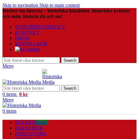
Skip to navigation
Skip to main content
Böcker om historia – historiska händelser, historiska kvinnor
och män, historia då och nu!
INTEGRITETSPOLICY
KONTAKT
PRESS
KÖPVILLKOR
Search
Meny
Search
0
items
0
kr
Meny
0
items
BÖCKER
Butik!
BOKSERIER
FÖRFATTARE