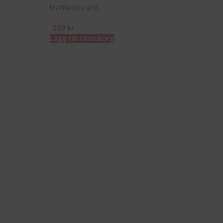
Maffians värld
289
kr
Lägg till i varukorg