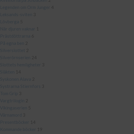
Kvinnorna på Solbacken
2
Legenden om Orm Junger
4
Leksands-sviten
3
Lövberga
5
När djuren vaknar
1
Prästdöttrarna
6
På egna ben
2
Silverslottet
2
Silverörnserien
24
Slottets hemligheter
3
Släkten
14
Syskonen Alava
2
Systrarna Stiernfors
3
Tom Grip
3
Vargtrilogin
2
Vikingaserien
5
Värnamord
3
Presentböcker
14
Kommande böcker
19