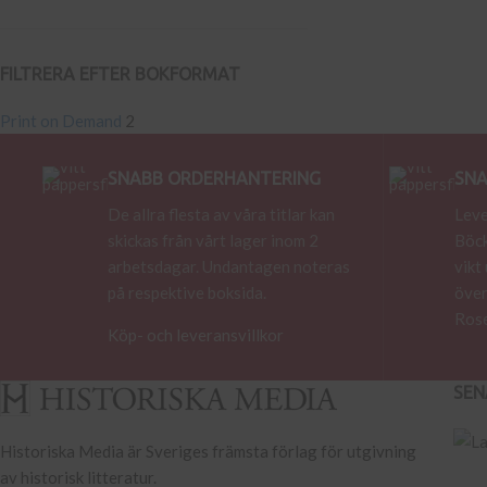
FILTRERA EFTER BOKFORMAT
Print on Demand
2
SNABB ORDERHANTERING
SNA
De allra flesta av våra titlar kan
Leve
skickas från vårt lager inom 2
Böck
arbetsdagar. Undantagen noteras
vikt
på respektive boksida.
över
Rose
Köp- och leveransvillkor
SEN
Historiska Media är Sveriges främsta förlag för utgivning
av historisk litteratur.