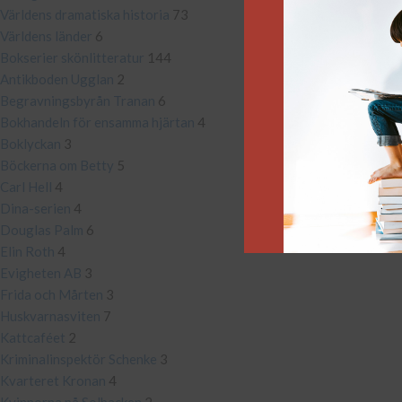
Världens dramatiska historia
73
Världens länder
6
Bokserier skönlitteratur
144
Antikboden Ugglan
2
Begravningsbyrån Tranan
6
Bokhandeln för ensamma hjärtan
4
Boklyckan
3
Böckerna om Betty
5
Carl Hell
4
Dina-serien
4
Douglas Palm
6
Elin Roth
4
Evigheten AB
3
Frida och Mårten
3
Huskvarnasviten
7
Kattcaféet
2
Kriminalinspektör Schenke
3
Kvarteret Kronan
4