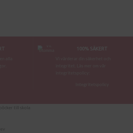
RT
100% SÄKERT
en alla
Vi värderar din säkerhet och
gor.
integritet. Läs mer om vår
integritetspolicy:
Integritetspolicy
böcker till skola
rev