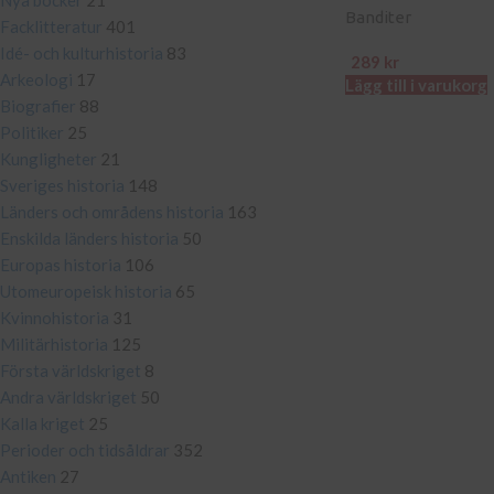
Nya böcker
21
Banditer
Facklitteratur
401
Idé- och kulturhistoria
83
289
kr
Arkeologi
17
Lägg till i varukorg
Biografier
88
Politiker
25
Kungligheter
21
Sveriges historia
148
Länders och områdens historia
163
Enskilda länders historia
50
Europas historia
106
Utomeuropeisk historia
65
Kvinnohistoria
31
Militärhistoria
125
Första världskriget
8
Andra världskriget
50
Kalla kriget
25
Perioder och tidsåldrar
352
Antiken
27