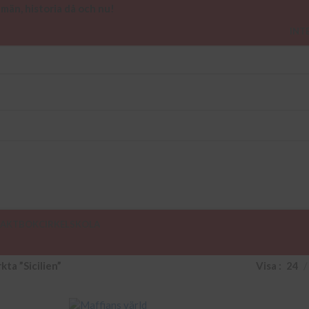
 män, historia då och nu!
INT
AKT
BOKCIRKEL
SKOLA
ta ”Sicilien”
Visa
24