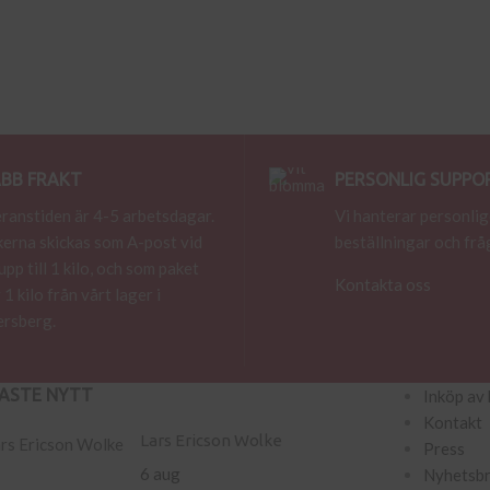
BB FRAKT
PERSONLIG SUPPO
ranstiden är 4-5 arbetsdagar.
Vi hanterar personlig
erna skickas som A-post vid
beställningar och frå
 upp till 1 kilo, och som paket
Kontakta oss
 1 kilo från vårt lager i
rsberg.
ASTE NYTT
Inköp av 
Kontakt
Lars Ericson Wolke
Press
6 aug
Nyhetsb