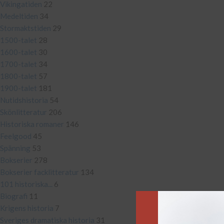
Vikingatiden
22
Medeltiden
34
Stormaktstiden
29
1500-talet
28
1600-talet
30
1700-talet
34
1800-talet
57
1900-talet
181
Nutidshistoria
54
Skönlitteratur
206
Historiska romaner
146
Feelgood
45
Spänning
53
Bokserier
278
Bokserier facklitteratur
134
101 historiska...
6
Biografi
11
Krigens historia
7
Sveriges dramatiska historia
31