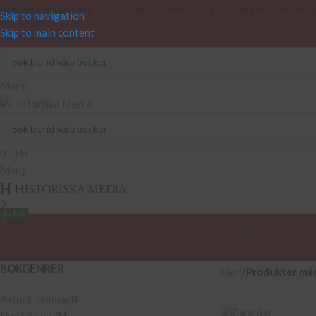
Böcker om historia – historiska händelser, historiska kvinnor och
Skip to navigation
Skip to main content
Meny
0
0
kr
Meny
0
BUTIK!
BÖCKER
BOKSERIER
FÖRFATTARE
ARTIKLAR
OM FÖRLAGET
PRESS
KONT
BOKGENRER
Hem
/
Produkter märk
Aktuell läsning
8