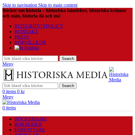
Skip to navigation
Skip to main content
Böcker om historia – historiska händelser, historiska kvinnor
och män, historia då och nu!
INTEGRITETSPOLICY
KONTAKT
PRESS
KÖPVILLKOR
Search
Meny
Search
0
items
0
kr
Meny
0
items
BÖCKER
Butik!
BOKSERIER
FÖRFATTARE