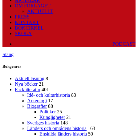
ARTIKLAR
OM FÖRLAGET
AKTUELLT
PRESS
KONTAKT
BOKCIRKEL
SKOLA
PODCAST
Stäng
Bokgenrer
Aktuell läsning
8
Nya böcker
21
Facklitteratur
401
Idé- och kulturhistoria
83
Arkeologi
17
Biografier
88
Politiker
25
Kungligheter
21
Sveriges historia
148
Länders och områdens historia
163
Enskilda länders historia
50