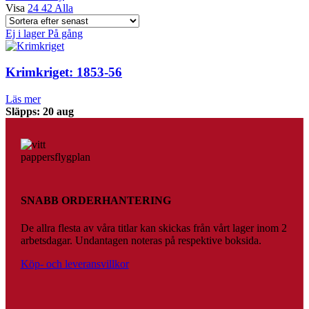
Visa
24
42
Alla
Ej i lager
På gång
Krimkriget: 1853-56
Läs mer
Släpps: 20 aug
SNABB ORDERHANTERING
De allra flesta av våra titlar kan skickas från vårt lager inom 2
arbetsdagar. Undantagen noteras på respektive boksida.
Köp- och leveransvillkor