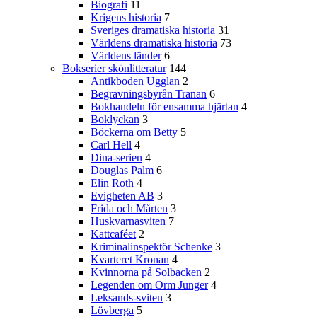
Biografi
11
Krigens historia
7
Sveriges dramatiska historia
31
Världens dramatiska historia
73
Världens länder
6
Bokserier skönlitteratur
144
Antikboden Ugglan
2
Begravningsbyrån Tranan
6
Bokhandeln för ensamma hjärtan
4
Boklyckan
3
Böckerna om Betty
5
Carl Hell
4
Dina-serien
4
Douglas Palm
6
Elin Roth
4
Evigheten AB
3
Frida och Mårten
3
Huskvarnasviten
7
Kattcaféet
2
Kriminalinspektör Schenke
3
Kvarteret Kronan
4
Kvinnorna på Solbacken
2
Legenden om Orm Junger
4
Leksands-sviten
3
Lövberga
5