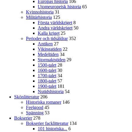
Europas historia
106
Utomeuropeisk historia
65
Kvinnohistoria
31
Militärhistoria
125
Första världskriget
8
Andra världskriget
50
Kalla kriget
25
Perioder och tidsåldrar
352
Antiken
27
Vikingatiden
22
Medeltiden
34
Stormaktstiden
29
1500-talet
28
1600-talet
30
1700-talet
34
1800-talet
57
1900-talet
181
Nutidshistoria
54
Skönlitteratur
206
Historiska romaner
146
Feelgood
45
Spänning
53
Bokserier
278
Bokserier facklitteratur
134
101 historiska...
6