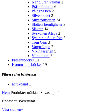
När djuren vaknar
1
Prästdöttrarna
6
På egna ben
2
Silverslottet
2
Silverörnserien
24
Slottets hemligheter
3
Släkten
14
Syskonen Alava
2
Systrarna Stiernfors
3
Tom Grip
3
Vargtrilogin
2
Vikingaserien
5
Värnamord
3
Presentböcker
14
Kommande böcker
19
Filtrera efter bokformat
Mjukband
1
Hem
Produkter märkta ”Sevastopol”
Endast ett sökresultat
Visa sidmeny