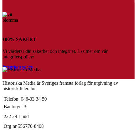
100% SÄKERT
Vi värderar din säkerhet och integritet. Läs mer om vår
integritetspolicy:
Integritetspolicy
Historiska Media är Sveriges främsta förlag för utgivning av
historisk litteratur.
Telefon: 046-33 34 50
Bantorget 3
222 29 Lund
Org nr 556770-8408