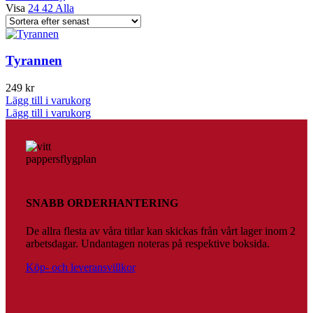
Visa
24
42
Alla
Tyrannen
249
kr
Lägg till i varukorg
Lägg till i varukorg
SNABB ORDERHANTERING
De allra flesta av våra titlar kan skickas från vårt lager inom 2
arbetsdagar. Undantagen noteras på respektive boksida.
Köp- och leveransvillkor