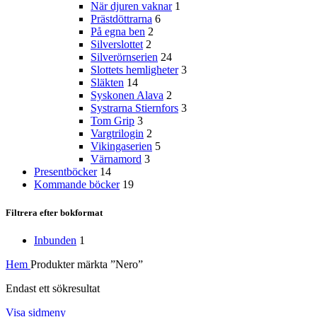
När djuren vaknar
1
Prästdöttrarna
6
På egna ben
2
Silverslottet
2
Silverörnserien
24
Slottets hemligheter
3
Släkten
14
Syskonen Alava
2
Systrarna Stiernfors
3
Tom Grip
3
Vargtrilogin
2
Vikingaserien
5
Värnamord
3
Presentböcker
14
Kommande böcker
19
Filtrera efter bokformat
Inbunden
1
Hem
Produkter märkta ”Nero”
Endast ett sökresultat
Visa sidmeny