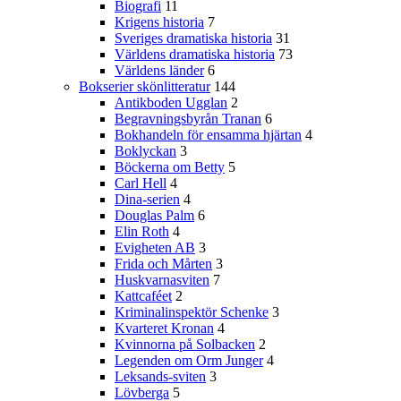
Biografi
11
Krigens historia
7
Sveriges dramatiska historia
31
Världens dramatiska historia
73
Världens länder
6
Bokserier skönlitteratur
144
Antikboden Ugglan
2
Begravningsbyrån Tranan
6
Bokhandeln för ensamma hjärtan
4
Boklyckan
3
Böckerna om Betty
5
Carl Hell
4
Dina-serien
4
Douglas Palm
6
Elin Roth
4
Evigheten AB
3
Frida och Mårten
3
Huskvarnasviten
7
Kattcaféet
2
Kriminalinspektör Schenke
3
Kvarteret Kronan
4
Kvinnorna på Solbacken
2
Legenden om Orm Junger
4
Leksands-sviten
3
Lövberga
5