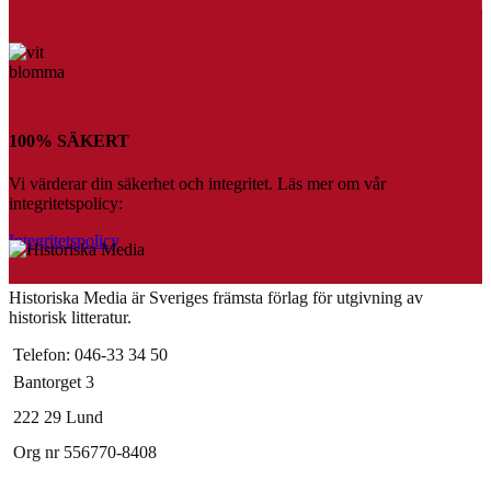
100% SÄKERT
Vi värderar din säkerhet och integritet. Läs mer om vår
integritetspolicy:
Integritetspolicy
Historiska Media är Sveriges främsta förlag för utgivning av
historisk litteratur.
Telefon: 046-33 34 50
Bantorget 3
222 29 Lund
Org nr 556770-8408