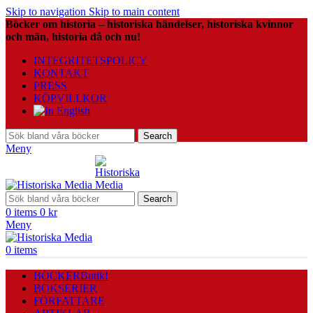
Skip to navigation
Skip to main content
Böcker om historia – historiska händelser, historiska kvinnor
och män, historia då och nu!
INTEGRITETSPOLICY
KONTAKT
PRESS
KÖPVILLKOR
Search
Meny
Search
0
items
0
kr
Meny
0
items
BÖCKER
Butik!
BOKSERIER
FÖRFATTARE