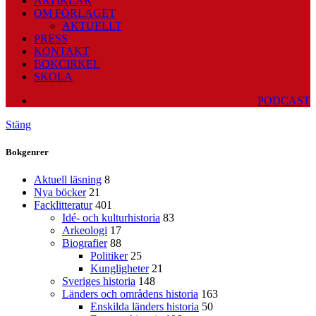
ARTIKLAR
OM FÖRLAGET
AKTUELLT
PRESS
KONTAKT
BOKCIRKEL
SKOLA
PODCAST
Stäng
Bokgenrer
Aktuell läsning
8
Nya böcker
21
Facklitteratur
401
Idé- och kulturhistoria
83
Arkeologi
17
Biografier
88
Politiker
25
Kungligheter
21
Sveriges historia
148
Länders och områdens historia
163
Enskilda länders historia
50