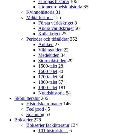
Europas historia
106
Utomeuropeisk historia
65
Kvinnohistoria
31
Militärhistoria
125
Första världskriget
8
Andra världskriget
50
Kalla kriget
25
Perioder och tidsåldrar
352
Antiken
27
Vikingatiden
22
Medeltiden
34
Stormaktstiden
29
1500-talet
28
1600-talet
30
1700-talet
34
1800-talet
57
1900-talet
181
Nutidshistoria
54
Skönlitteratur
206
Historiska romaner
146
Feelgood
45
Spänning
53
Bokserier
278
Bokserier facklitteratur
134
101 historiska...
6