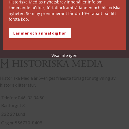
Historiska Medias nyhetsbrev innehåller info om
kommande böcker, författarframträdanden och historiska
SNABB ORDERHANTERING
nyheter. Som ny prenumerant får du 10% rabatt på ditt
första köp.
De allra flesta av våra titlar kan skickas från vårt
lager inom 2 arbetsdagar. Undantagen noteras på
Läs mer och anmäl dig här
respektive boksida.
Köp- och leveransvillkor
Visa inte igen
Historiska Media är Sveriges främsta förlag för utgivning av
historisk litteratur.
Telefon: 046-33 34 50
Bantorget 3
222 29 Lund
Org nr 556770-8408