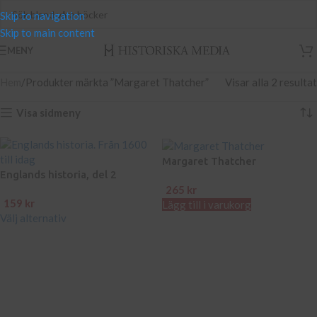
Skip to navigation
Skip to main content
MENY
Hem
Produkter märkta ”Margaret Thatcher”
Visar alla 2 resultat
Visa sidmeny
Margaret Thatcher
Englands historia, del 2
265
kr
159
kr
Lägg till i varukorg
Välj alternativ