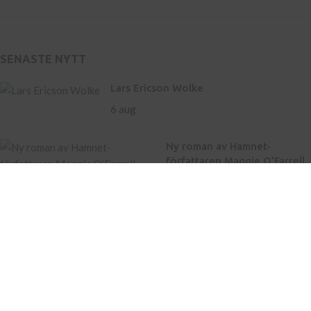
SENASTE NYTT
Lars Ericson Wolke
6 aug
Ny roman av Hamnet-
författaren Maggie O’Farrell
– storslaget om liv och
landskap
21 maj
Inköp av böcker till skola
Kontakt
Press
Nyhetsbrev
Bli författare hos oss