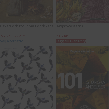
Häxeri och trolldom i ondskans
Häxprocesserna
tid
99
kr
–
299
kr
189
kr
Välj alternativ
Lägg till i varukorg