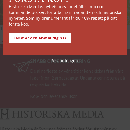
Historiska Medias nyhetsbrev innehåller info om
kommande böcker, författarframträdanden och historiska
nyheter. Som ny prenumerant får du 10% rabatt på ditt
första köp.
101 historiska möten
101 historiska misstag
Läs mer och anmäl dig här
289
kr
275
kr
Lägg till i varukorg
Lägg till i varukorg
Visa inte igen
SNABB ORDERHANTERING
De allra flesta av våra titlar kan skickas från vårt
lager inom 2 arbetsdagar. Undantagen noteras på
respektive boksida.
Köp- och leveransvillkor
Historiska Media är Sveriges främsta förlag för utgivning av