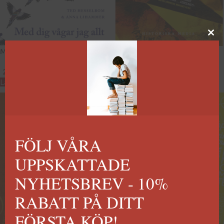
Med dig vågar jag allt
101 historiska händelser
249
kr
99
kr
Lägg till i varukorg
Lägg till i varukorg
FÖLJ VÅRA
UPPSKATTADE
NYHETSBREV - 10%
RABATT PÅ DITT
FÖRSTA KÖP!