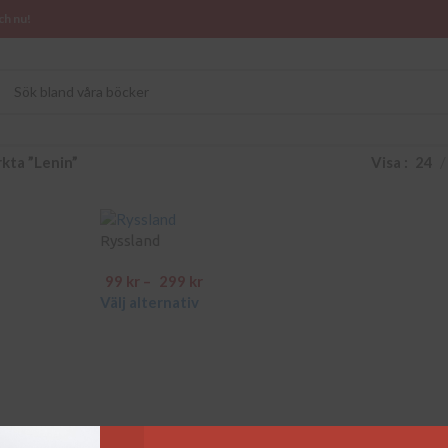
ch nu!
kta ”Lenin”
Visa
24
Ryssland
99
kr
–
299
kr
Välj alternativ