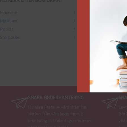
FILTRERA EFTER BOKFORMAT
Inbunden
1
Mjukband
1
Pocket
1
Storpocket
1
SNABB ORDERHANTERING
SNA
De allra flesta av våra titlar kan
Leve
skickas från vårt lager inom 2
Böck
arbetsdagar. Undantagen noteras
vikt