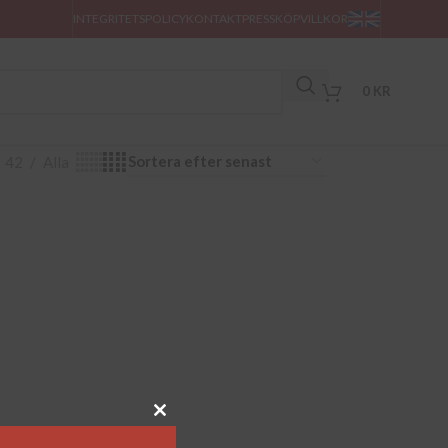
INTEGRITETSPOLICY
KONTAKT
PRESS
KÖPVILLKOR
0
KR
42
Alla