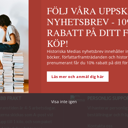
FÖLJ VÅRA UPPS
NYHETSBREV - 1
RABATT PÅ DITT 
KÖP!
Historiska Medias nyhetsbrev innehåller
böcker, författarframträdanden och histor
prenumerant får du 10% rabatt på ditt för
Läs mer och anmäl dig här
BB FRAKT
PERSONLIG SUPPO
Visa inte igen
ranstiden är 4-5 arbetsdagar.
Vi hanterar personlig
erna skickas som A-post vid
beställningar och frå
 upp till 1 kilo, och som paket
Kontakta oss