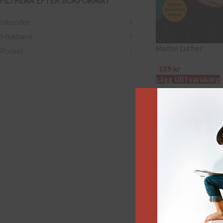
FILTRERA EFTER BOKFORMAT
Inbunden
3
Mjukband
2
Martin Luther
Pocket
1
189
kr
Lägg till i varukorg