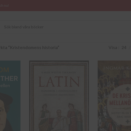
ch nu!
kta ”Kristendomens historia”
Visa
24