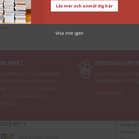
Läs mer och anmäl dig här
Lund
Visa inte igen
BB FRAKT
PERSONLIG SUPPO
ranstiden är 4-5 arbetsdagar.
Vi hanterar personlig
erna skickas som A-post vid
beställningar och frå
 upp till 1 kilo, och som paket
Kontakta oss
 1 kilo från vårt lager i
rsberg.
ASTE NYTT
Inköp av 
Kontakt
Lars Ericson Wolke