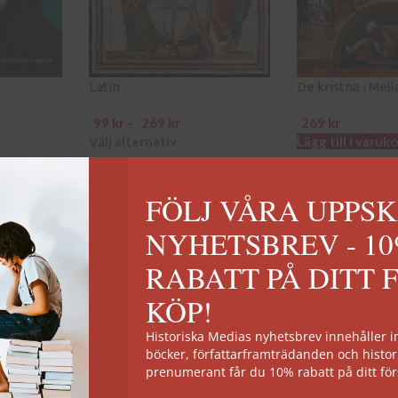
Latin
De kristna i Mel
99
kr
–
269
kr
269
kr
Välj alternativ
Lägg till i varuk
FÖLJ VÅRA UPPS
NYHETSBREV - 1
RABATT PÅ DITT 
KÖP!
Historiska Medias nyhetsbrev innehåller
böcker, författarframträdanden och histor
prenumerant får du 10% rabatt på ditt för