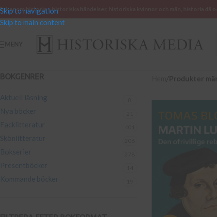
öcker om historia – historiska händelser, historiska kvinnor och män, historia då o
Skip to navigation
Skip to main content
MENY
BOKGENRER
Hem
/
Produkter mär
Aktuell läsning
8
Nya böcker
21
Facklitteratur
401
Skönlitteratur
206
Bokserier
278
Presentböcker
14
Kommande böcker
19