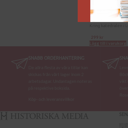
Kring katedralen i 
299
kr
Lägg till i varukorg
SNABB ORDERHANTERING
SNA
De allra flesta av våra titlar kan
Leve
skickas från vårt lager inom 2
Böck
arbetsdagar. Undantagen noteras
vikt
på respektive boksida.
över
Rose
Köp- och leveransvillkor
SEN