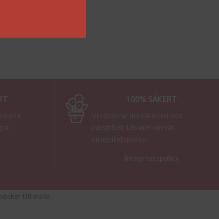
RT
100% SÄKERT
en alla
Vi värderar din säkerhet och
gor.
integritet. Läs mer om vår
integritetspolicy:
Integritetspolicy
böcker till skola