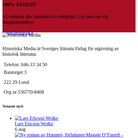
100% SÄKERT
Vi värderar din säkerhet och integritet. Läs mer om vår
integritetspolicy:
Integritetspolicy
Historiska Media är Sveriges främsta förlag för utgivning av
historisk litteratur.
Telefon: 046-33 34 50
Bantorget 3
222 29 Lund
Org nr 556770-8408
Senaste nytt
Lars Ericson Wolke
6 aug