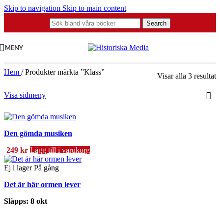
Skip to navigation
Skip to main content
Search
MENY
Hem
/
Produkter märkta ”Klass”
S
Visar alla 3 resultat
e
s
Visa sidmeny
Den gömda musiken
249
kr
Lägg till i varukorg
Ej i lager
På gång
Det är här ormen lever
Släpps: 8 okt