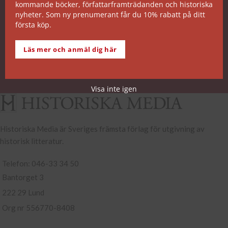
kommande böcker, författarframträdanden och historiska
SNABB ORDERHANTERING
nyheter. Som ny prenumerant får du 10% rabatt på ditt
första köp.
De allra flesta av våra titlar kan skickas från vårt
lager inom 2 arbetsdagar. Undantagen noteras på
Läs mer och anmäl dig här
respektive boksida.
Köp- och leveransvillkor
Visa inte igen
Historiska Media är Sveriges främsta förlag för utgivning av
historisk litteratur.
Telefon: 046-33 34 50
Bantorget 3
222 29 Lund
Org nr 556770-8408