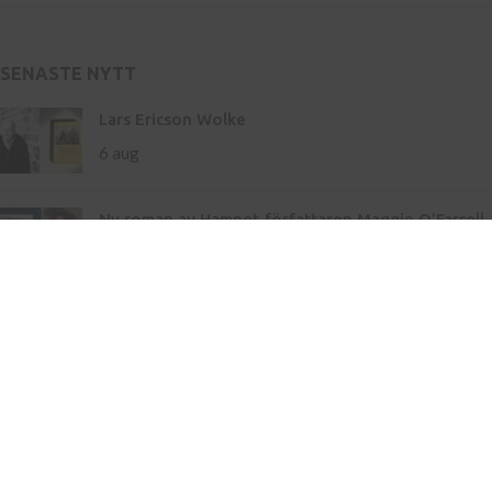
SENASTE NYTT
Lars Ericson Wolke
6 aug
Ny roman av Hamnet-författaren Maggie O’Farrell
– storslaget om liv och landskap
21 maj
Inköp av böcker till skola
Kontakt
Press
Nyhetsbrev
Bli författare hos oss
Köp- och leveransvillkor
Integritetspolicy